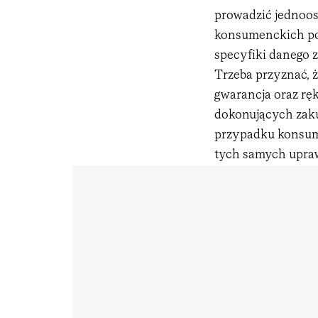
prowadzić jednoo
konsumenckich poz
specyfiki danego 
Trzeba przyznać, ż
gwarancja oraz ręk
dokonujących zak
przypadku konsume
tych samych upraw