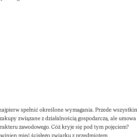
 najpierw spełnić określone wymagania. Przede wszystki
zakupy związane z działalnością gospodarczą, ale umowa
rakteru zawodowego. Cóż kryje się pod tym pojęciem?
winien mieć ścisłego związku z przedmiotem