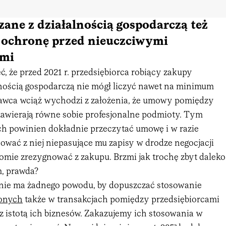
ane z działalnością gospodarczą też
a ochronę przed nieuczciwymi
ami
 że przed 2021 r. przedsiębiorca robiący zakupy
lnością gospodarczą nie mógł liczyć nawet na minimum
awca wciąż wychodzi z założenia, że umowy pomiędzy
zawierają równe sobie profesjonalne podmioty. Tym
h powinien dokładnie przeczytać umowę i w razie
ować z niej niepasujące mu zapisy w drodze negocjacji
domie zrezygnować z zakupu. Brzmi jak trochę zbyt daleko
m, prawda?
nie ma żadnego powodu, by dopuszczać stosowanie
lonych
także w transakcjach pomiędzy przedsiębiorcami
z istotą ich biznesów. Zakazujemy ich stosowania w