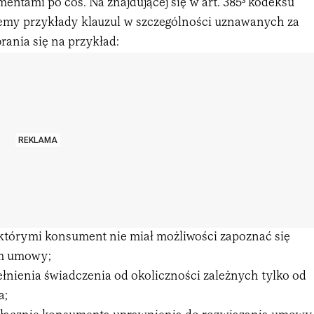
ntami po coś. Na znajdującej się w art. 385³ kodeksu
emy przykłady klauzul w szczególności uznawanych za
ania się na przykład:
REKLAMA
którymi konsument nie miał możliwości zapoznać się
em umowy;
ełnienia świadczenia od okoliczności zależnych tylko od
a;