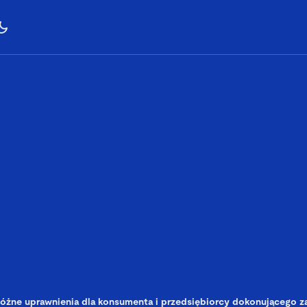
óżne uprawnienia dla konsumenta i przedsiębiorcy dokonującego 