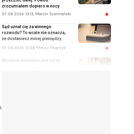
przecznic dalej. Powód
zrozumiałem dopiero w nocy
07.08.2026 13:13
,
Marcin Szermański
Sąd uznał cię za winnego
rozwodu? To wcale nie oznacza,
że dostaniesz mniej pieniędzy
07.08.2026 12:28
,
Miłosz Magrzyk
Wynajem mieszkań jest coraz
mniej opłacalny. Nowe dane nie
ucieszą inwestorów
07.08.2026 11:38
,
Edyta Wara-Wąsowska
Koniec z cwanymi trikami w
sklepach internetowych. UE
zakazuje tych praktyk
m
07.08.2026 10:48
,
Mateusz Krakowski
Interpretacje podatkowe