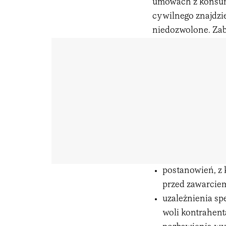
umowach z konsume
cywilnego znajdzi
niedozwolone. Zabr
postanowień, z 
przed zawarci
uzależnienia sp
woli kontrahent