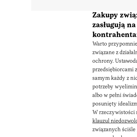
Zakupy związ
zasługują n
kontrahent
Warto przypomnieć,
związane z działa
ochrony. Ustawod
przedsiębiorcami 
samym każdy z nic
potrzeby wyelimin
albo w pełni świa
posunięty idealiz
W rzeczywistości 
klauzul niedozwo
związanych ściśle 