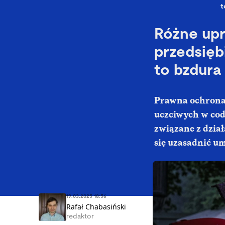
t
Różne upr
przedsię
to bzdura
Prawna ochrona 
uczciwych w cod
związane z dział
się uzasadnić u
19.03.2025 18:56
Rafał Chabasiński
redaktor