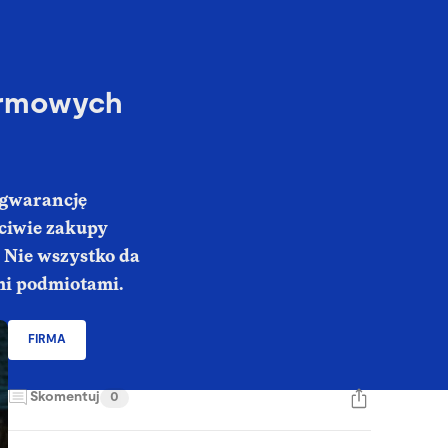
irmowych
 gwarancję
ciwie zakupy
 Nie wszystko da
mi podmiotami.
FIRMA
Skomentuj
0