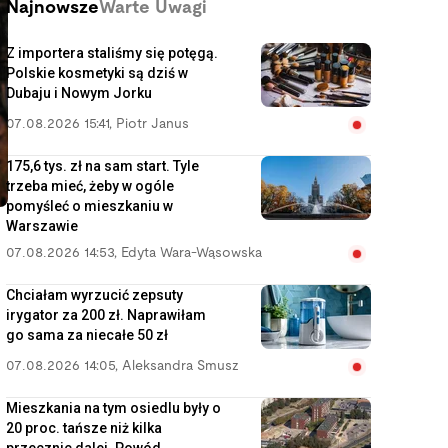
Najnowsze
Warte Uwagi
Z importera staliśmy się potęgą.
Polskie kosmetyki są dziś w
Dubaju i Nowym Jorku
07.08.2026 15:41
,
Piotr Janus
175,6 tys. zł na sam start. Tyle
trzeba mieć, żeby w ogóle
pomyśleć o mieszkaniu w
Warszawie
07.08.2026 14:53
,
Edyta Wara-Wąsowska
Chciałam wyrzucić zepsuty
irygator za 200 zł. Naprawiłam
go sama za niecałe 50 zł
07.08.2026 14:05
,
Aleksandra Smusz
Mieszkania na tym osiedlu były o
20 proc. tańsze niż kilka