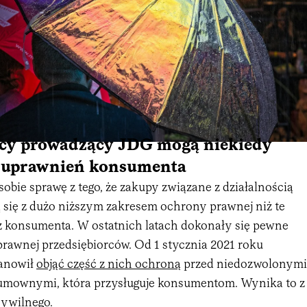
rcy prowadzący JDG mogą niekiedy
z uprawnień konsumenta
bie sprawę z tego, że zakupy związane z działalnością
 się z dużo niższym zakresem ochrony prawnej niż te
 konsumenta. W ostatnich latach dokonały się pewne
prawnej przedsiębiorców. Od 1 stycznia 2021 roku
anowił
objąć część z nich ochroną
przed niedozwolonymi
umownymi, która przysługuje konsumentom. Wynika to z
ywilnego.