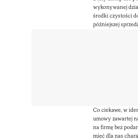
wykonywanej dział
środki czystości d
późniejszej sprzed
Co ciekawe, w ide
umowy zawartej n
na firmę bez poda
mieć dla nas cha