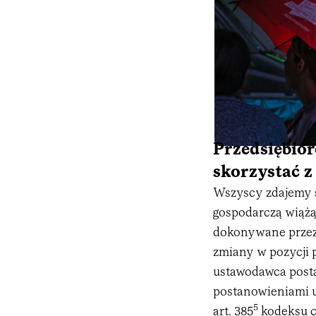
Przedsiębio
skorzystać 
Wszyscy zdajemy so
gospodarczą wiążą
dokonywane przez
zmiany w pozycji 
ustawodawca post
postanowieniami 
5
art. 385
kodeksu c