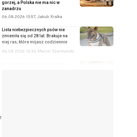
gorzej, a Polska nie ma nic w
zanadrzu
06.08.2026 13:57
,
Jakub Kralka
Lista niebezpiecznych psów nie
zmieniła się od 28 lat. Brakuje na
niej ras, które mijasz codziennie
06.08.2026 13:33
,
Marcin Szermański
Linia lotnicza wprowadza opłaty
za korzystanie ze schowka
bagażowego. Żeby pasażerowie
mniej się stresowali
06.08.2026 12:40
,
Edyta Wara-Wąsowska
Działkę ROD można stracić
łatwiej, niż się wydaje. Zarząd
może wypowiedzieć umowę w
e
kilku sytuacjach
06.08.2026 12:04
,
Edyta Wara-Wąsowska