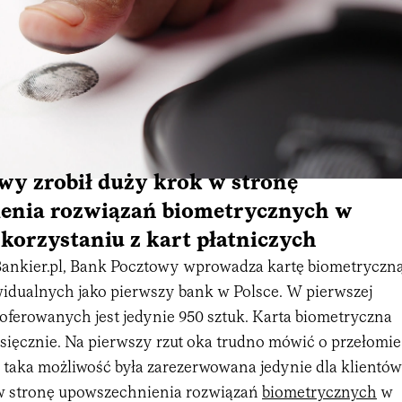
wy zrobił duży krok w stronę
enia rozwiązań biometrycznych w
korzystaniu z kart płatniczych
 Bankier.pl, Bank Pocztowy wprowadza kartę biometryczn
widualnych jako pierwszy bank w Polsce. W pierwszej
 oferowanych jest jedynie 950 sztuk. Karta biometryczna
iesięcznie. Na pierwszy rzut oka trudno mówić o przełomie
k taka możliwość była zarezerwowana jedynie dla klientów
w stronę upowszechnienia rozwiązań
biometrycznych
w