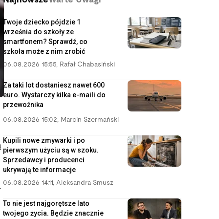
Najnowsze
Warte Uwagi
Twoje dziecko pójdzie 1
września do szkoły ze
smartfonem? Sprawdź, co
szkoła może z nim zrobić
06.08.2026 15:55
,
Rafał Chabasiński
Za taki lot dostaniesz nawet 600
euro. Wystarczy kilka e-maili do
przewoźnika
06.08.2026 15:02
,
Marcin Szermański
Kupili nowe zmywarki i po
ą
pierwszym użyciu są w szoku.
Sprzedawcy i producenci
ukrywają te informacje
06.08.2026 14:11
,
Aleksandra Smusz
.
To nie jest najgorętsze lato
twojego życia. Będzie znacznie