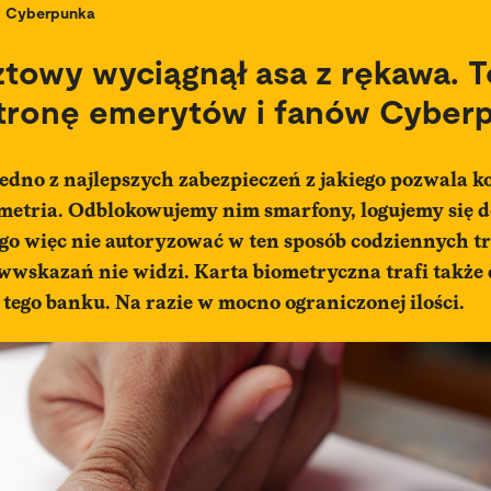
Cyberpunka
towy wyciągnął asa z rękawa. T
stronę emerytów i fanów Cyber
jedno z najlepszych zabezpieczeń z jakiego pozwala k
metria. Odblokowujemy nim smarfony, logujemy się 
ego więc nie autoryzować w ten sposób codziennych t
wwskazań nie widzi. Karta biometryczna trafi także 
tego banku. Na razie w mocno ograniczonej ilości.