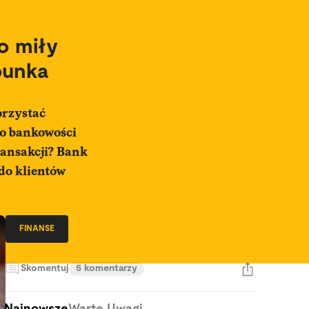
o miły
punka
orzystać
do bankowości
ransakcji? Bank
do klientów
FINANSE
Skomentuj
5 komentarzy