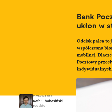
Bank Pocz
ukłon w 
Odcisk palca to 
współczesna bio
mobilnej. Dlacz
Pocztowy przeci
indywidualnych 
14.08.2022 9:54
Rafał Chabasiński
redaktor