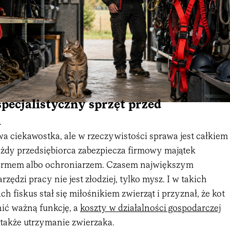
specjalistyczny sprzęt przed
i
a ciekawostka, ale w rzeczywistości sprawa jest całkiem
ażdy przedsiębiorca zabezpiecza firmowy majątek
larmem albo ochroniarzem. Czasem największym
zędzi pracy nie jest złodziej, tylko mysz. I w takich
h fiskus stał się miłośnikiem zwierząt i przyznał, że kot
nić ważną funkcję, a
koszty w działalności gospodarczej
także utrzymanie zwierzaka.