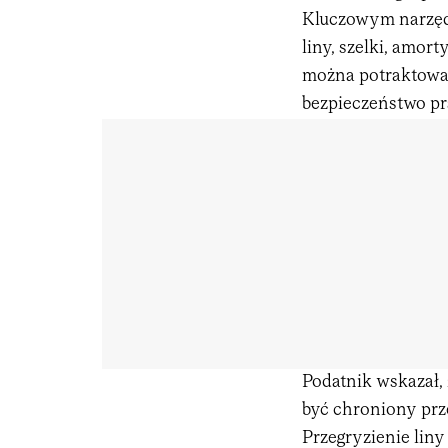
Kluczowym narzędz
liny, szelki, amort
można potraktować
bezpieczeństwo pra
Podatnik wskazał,
być chroniony pr
Przegryzienie lin