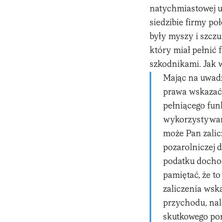
natychmiastowej u
siedzibie firmy po
były myszy i szcz
który miał pełnić
szkodnikami. Jak w
Mając na uwadz
prawa wskazać 
pełniącego fun
wykorzystywany
może Pan zali
pozarolniczej d
podatku docho
pamiętać, że t
zaliczenia ws
przychodu, na
skutkowego po