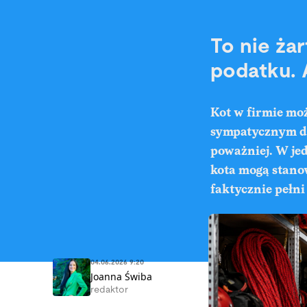
To nie ża
podatku. 
Kot w firmie moż
sympatycznym do
poważniej. W jed
kota mogą stano
faktycznie pełni
04.06.2026 9:20
Joanna Świba
redaktor