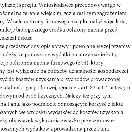
tylizacji sprzętu. Wnioskodawca przechowywał go w
łożonej na terenie wiejskim, gdzie realnym zagrożeniem
ury. W celu ochrony firmowego majątku nabył więc kota,
 funkcję biologicznego środka ochrony mienia przed
skazał fiskus:
e przedstawiony opis sprawy i powołane wyżej przepisy
należy, że ponoszone wydatki na utrzymanie kota,
kcję ochronną mienia firmowego (SOI), który
 jest wyłącznie na potrzeby działalności gospodarczej
czyć do kosztów uzyskania przychodów prowadzonej
ziałalności gospodarczej, zgodnie z art. 22 ust. 1 ustawy o
dowym od osób fizycznych. Należy też przy tym
o na Panu, jako podmiocie odnoszącym korzyść z faktu
kazanych we wniosku wydatków do kosztów uzyskania
leży obowiązek wykazania związku przyczynowo-
noszonych wydatków z prowadzoną przez Pana