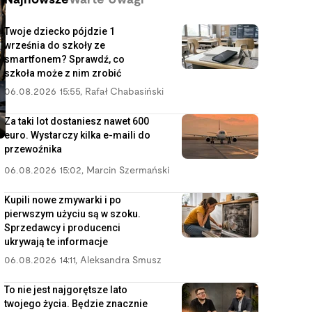
Najnowsze
Warte Uwagi
Twoje dziecko pójdzie 1
września do szkoły ze
smartfonem? Sprawdź, co
szkoła może z nim zrobić
06.08.2026 15:55
,
Rafał Chabasiński
Za taki lot dostaniesz nawet 600
euro. Wystarczy kilka e-maili do
przewoźnika
06.08.2026 15:02
,
Marcin Szermański
Kupili nowe zmywarki i po
pierwszym użyciu są w szoku.
Sprzedawcy i producenci
ukrywają te informacje
06.08.2026 14:11
,
Aleksandra Smusz
To nie jest najgorętsze lato
twojego życia. Będzie znacznie