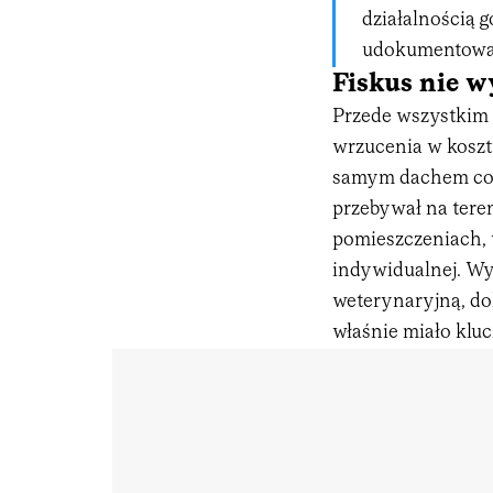
działalnością 
udokumentowa
Fiskus nie w
Przede wszystkim 
wrzucenia w koszt
samym dachem co p
przebywał na teren
pomieszczeniach,
indywidualnej. Wy
weterynaryjną, d
właśnie miało klu