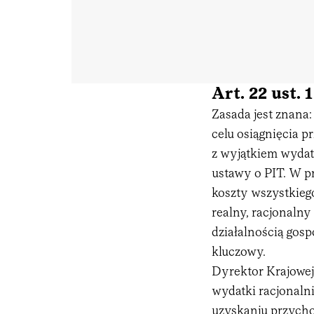
Art. 22 ust.
Zasada jest znana
celu osiągnięcia p
z wyjątkiem wydat
ustawy o PIT. W p
koszty wszystkiego
realny, racjonaln
działalnością gosp
kluczowy.
Dyrektor Krajowej
wydatki racjonalni
uzyskaniu przycho