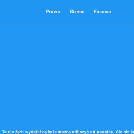
Prawo
Biznes
Finanse
-
To nie żart: wydatki na kota można odliczyć od podatku. Ale nie 