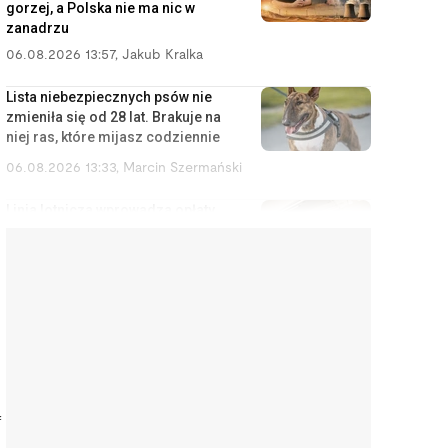
gorzej, a Polska nie ma nic w
zanadrzu
06.08.2026 13:57
,
Jakub Kralka
Lista niebezpiecznych psów nie
zmieniła się od 28 lat. Brakuje na
niej ras, które mijasz codziennie
06.08.2026 13:33
,
Marcin Szermański
Linia lotnicza wprowadza opłaty
za korzystanie ze schowka
bagażowego. Żeby pasażerowie
mniej się stresowali
06.08.2026 12:40
,
Edyta Wara-Wąsowska
Działkę ROD można stracić
łatwiej, niż się wydaje. Zarząd
może wypowiedzieć umowę w
kilku sytuacjach
ą
06.08.2026 12:04
,
Edyta Wara-Wąsowska