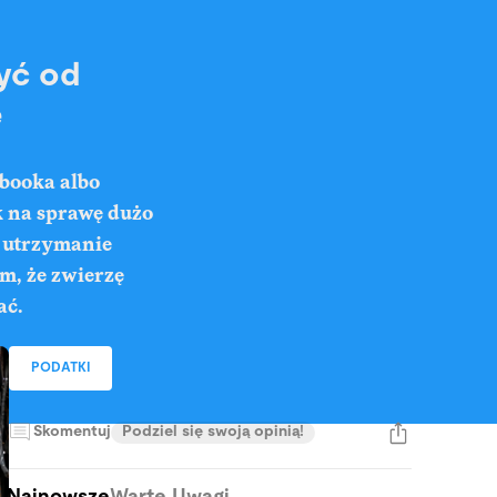
zyć od
e
ebooka albo
k na sprawę dużo
a utrzymanie
m, że zwierzę
ać.
PODATKI
Skomentuj
Podziel się swoją opinią!