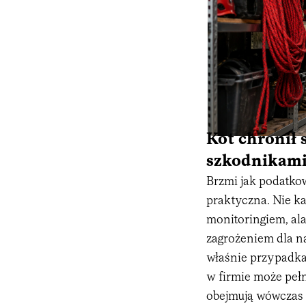
Kot chronił 
szkodnikam
Brzmi jak podatkow
praktyczna. Nie k
monitoringiem, a
zagrożeniem dla nar
właśnie przypadkac
w firmie może peł
obejmują wówczas 