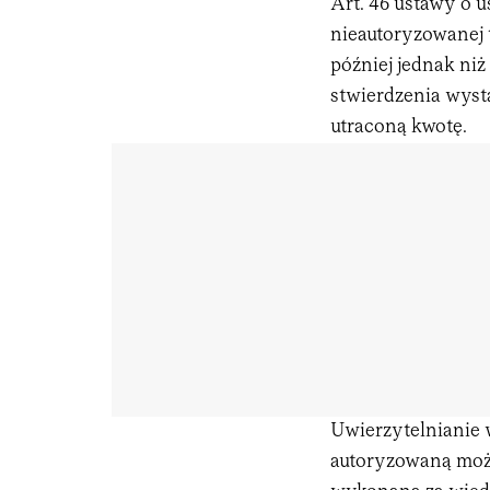
Art. 46 ustawy o 
nieautoryzowanej t
później jednak ni
stwierdzenia wyst
utraconą kwotę.
Uwierzytelnianie w
autoryzowaną możn