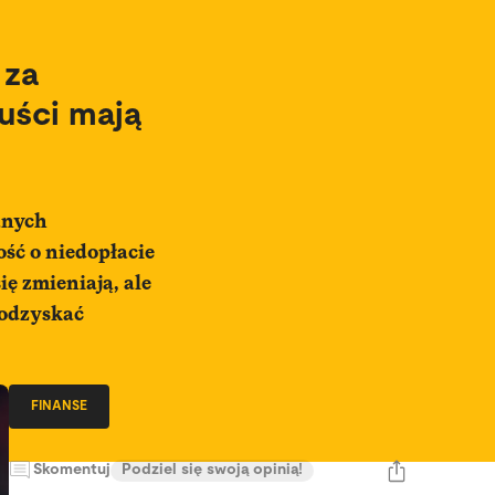
 za
uści mają
anych
ść o niedopłacie
ę zmieniają, ale
j odzyskać
FINANSE
Skomentuj
Podziel się swoją opinią!