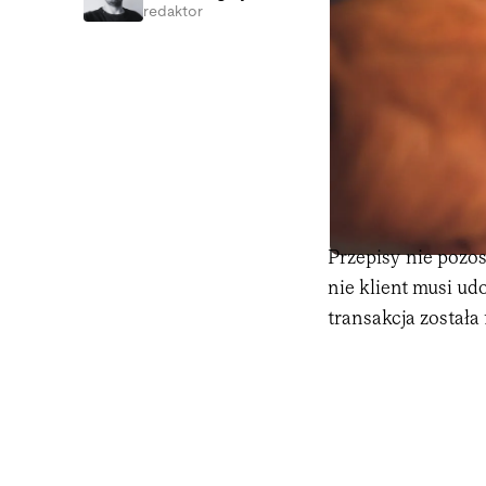
redaktor
Przepisy nie pozo
nie klient musi u
transakcja została