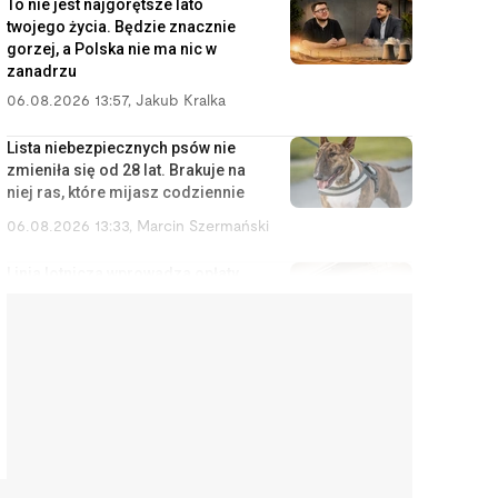
To nie jest najgorętsze lato
twojego życia. Będzie znacznie
gorzej, a Polska nie ma nic w
zanadrzu
06.08.2026 13:57
,
Jakub Kralka
Lista niebezpiecznych psów nie
zmieniła się od 28 lat. Brakuje na
niej ras, które mijasz codziennie
06.08.2026 13:33
,
Marcin Szermański
Linia lotnicza wprowadza opłaty
za korzystanie ze schowka
bagażowego. Żeby pasażerowie
.
mniej się stresowali
06.08.2026 12:40
,
Edyta Wara-Wąsowska
Działkę ROD można stracić
łatwiej, niż się wydaje. Zarząd
może wypowiedzieć umowę w
kilku sytuacjach