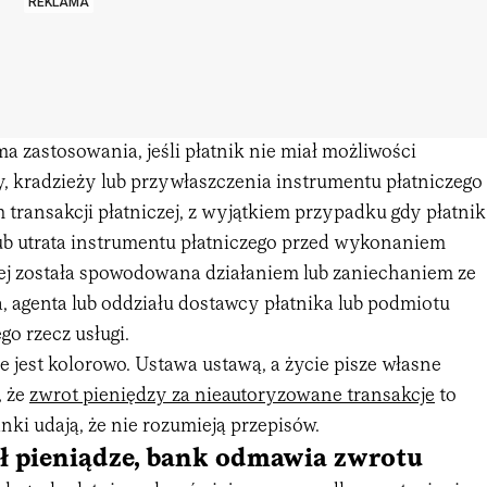
REKLAMA
a zastosowania, jeśli płatnik nie miał możliwości
y, kradzieży lub przywłaszczenia instrumentu płatniczego
transakcji płatniczej, z wyjątkiem przypadku gdy płatnik
lub utrata instrumentu płatniczego przed wykonaniem
zej została spowodowana działaniem lub zaniechaniem ze
, agenta lub oddziału dostawcy płatnika lub podmiotu
go rzecz usługi.
e jest kolorowo. Ustawa ustawą, a życie pisze własne
, że
zwrot pieniędzy za nieautoryzowane transakcje
to
anki udają, że nie rozumieją przepisów.
ł pieniądze, bank odmawia zwrotu