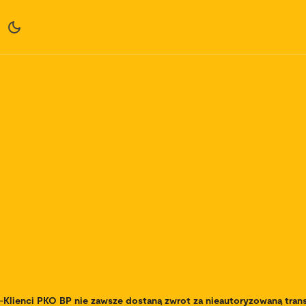
-
Klienci PKO BP nie zawsze dostaną zwrot za nieautoryzowaną tran