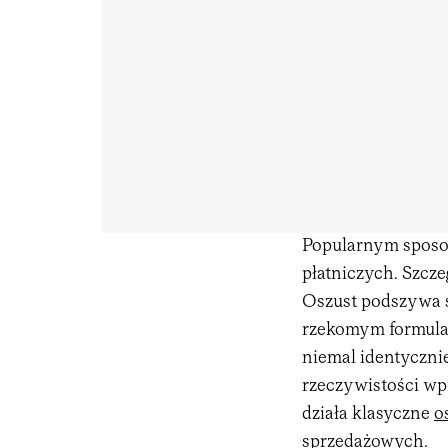
Popularnym sposob
płatniczych. Szcze
Oszust podszywa s
rzekomym formular
niemal identycznie
rzeczywistości wpi
działa klasyczne
o
sprzedażowych.