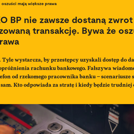
oszuści mają większe prawa
KO BP nie zawsze dostaną zwrot
zowaną transakcję. Bywa że osz
prawa
. Tyle wystarcza, by przestępcy uzyskali dostęp do d
opróżnienia rachunku bankowego. Fałszywa wiadomo
lefon od rzekomego pracownika banku – scenariusze si
n sam. Kto odpowiada za stratę i kiedy będzie trudnie