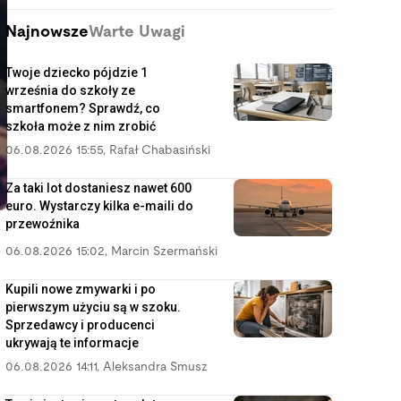
Najnowsze
Warte Uwagi
Twoje dziecko pójdzie 1
września do szkoły ze
smartfonem? Sprawdź, co
szkoła może z nim zrobić
06.08.2026 15:55
,
Rafał Chabasiński
Za taki lot dostaniesz nawet 600
euro. Wystarczy kilka e-maili do
przewoźnika
06.08.2026 15:02
,
Marcin Szermański
Kupili nowe zmywarki i po
pierwszym użyciu są w szoku.
Sprzedawcy i producenci
ukrywają te informacje
06.08.2026 14:11
,
Aleksandra Smusz