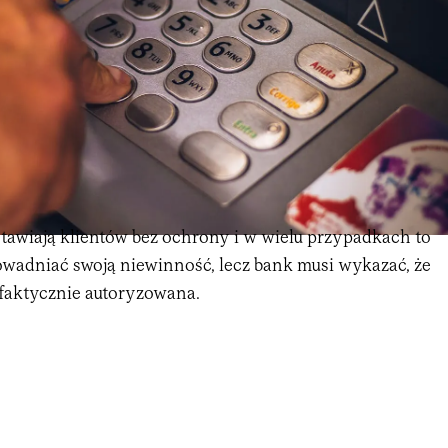
stawiają klientów bez ochrony i w wielu przypadkach to
dowadniać swoją niewinność, lecz bank musi wykazać, że
 faktycznie autoryzowana.