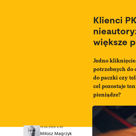
Klienci P
nieautory
większe 
Jedno kliknięcie
potrzebnych do 
do paczki czy te
cel pozostaje te
pieniądze?
13.06.2026 6:45
Miłosz Magrzyk