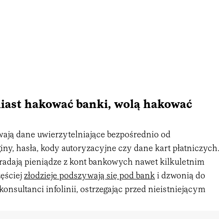
miast hakować banki, wolą hakować
ają dane uwierzytelniające bezpośrednio od
ny, hasła, kody autoryzacyjne czy dane kart płatniczych
adają pieniądze z kont bankowych nawet kilkuletnim
zęściej
złodzieje podszywają się pod bank
i dzwonią do
konsultanci infolinii, ostrzegając przed nieistniejącym