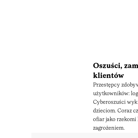
Oszuści, za
klientów
Przestępcy zdobyw
użytkowników: logi
Cyberoszuści wykr
dzieciom. Coraz c
ofiar jako rzekomi 
zagrożeniem.