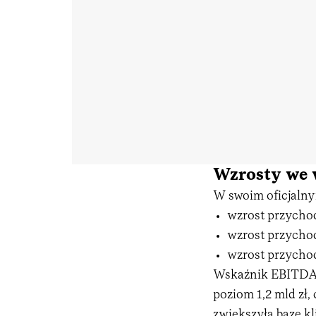
Wzrosty we 
W swoim oficjalny
wzrost przychodó
wzrost przychodó
wzrost przychod
Wskaźnik EBITDAa
poziom 1,2 mld zł,
zwiększyła bazę k