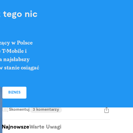
z tego nic
zący w Polsce
 T-Mobile i
a najsłabszy
w stanie osiągać
BIZNES
Skomentuj
3 komentarzy
Najnowsze
Warte Uwagi