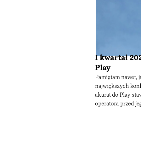
I kwartał 2
Play
Pamiętam nawet, j
największych konk
akurat do Play sta
operatora przed je