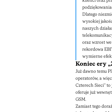
klienci oraz pr
podziękowania 
Dlatego niezmi
wysokiej jakośc
naszych działa
telekomunikacy
oraz wzrost we
rekordowa EBI
wymierne efek
Koniec ery „
Już dawno temu Pl
operatorów, a więc
Czterech Sieci” to
oferuje już wewnęt
GSM.
Zamiast tego dora