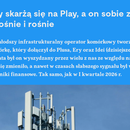
 skarżą się na Play, a on sobie 
rośnie i rośnie
jmłodszy infrastrukturalny operator komórkowy twor
kę, który dołączył do Plusa, Ery oraz Idei (dzisiejsze
ata był on wyszydzany przez wielu z nas ze względu n
się zmieniło, a nawet w czasach słabszego sygnału był 
iki finansowe. Tak samo, jak w I kwartale 2026 r.