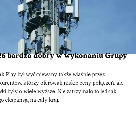
026 bardzo dobry w wykonaniu Grupy
ak Play był wyśmiewany także właśnie przez
urentów, którzy oferowali niskie ceny połączeń, ale
wki były o wiele wyższe. Nie zatrzymało to jednak
go ekspansją na cały kraj.