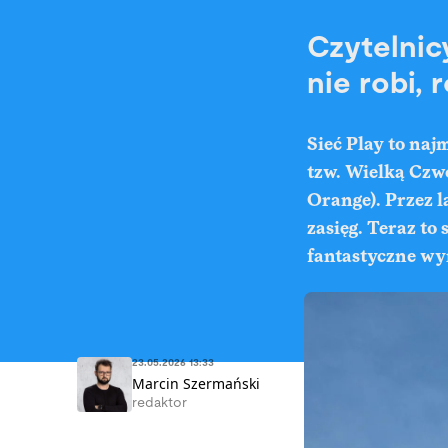
Czytelnicy
nie robi, 
Sieć Play to na
tzw. Wielką Czwór
Orange). Przez l
zasięg. Teraz to 
fantastyczne wyn
23.05.2026 13:33
Marcin Szermański
redaktor