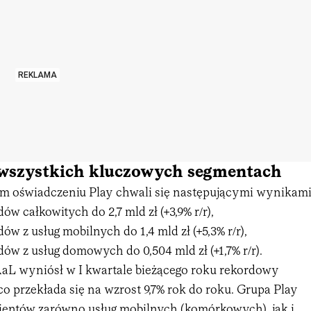
REKLAMA
wszystkich kluczowych segmentach
m oświadczeniu Play chwali się następującymi wynikami
w całkowitych do 2,7 mld zł (+3,9% r/r),
w z usług mobilnych do 1,4 mld zł (+5,3% r/r),
ów z usług domowych do 0,504 mld zł (+1,7% r/r).
L wyniósł w I kwartale bieżącego roku rekordowy
 co przekłada się na wzrost 9,7% rok do roku. Grupa Play
lientów zarówno usług mobilnych (komórkowych), jak i