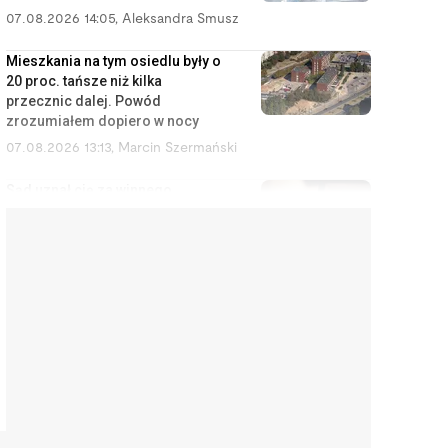
07.08.2026 14:05
,
Aleksandra Smusz
Mieszkania na tym osiedlu były o
20 proc. tańsze niż kilka
przecznic dalej. Powód
zrozumiałem dopiero w nocy
07.08.2026 13:13
,
Marcin Szermański
Sąd uznał cię za winnego
rozwodu? To wcale nie oznacza,
że dostaniesz mniej pieniędzy
07.08.2026 12:28
,
Miłosz Magrzyk
Wynajem mieszkań jest coraz
mniej opłacalny. Nowe dane nie
ucieszą inwestorów
07.08.2026 11:38
,
Edyta Wara-Wąsowska
Koniec z cwanymi trikami w
sklepach internetowych. UE