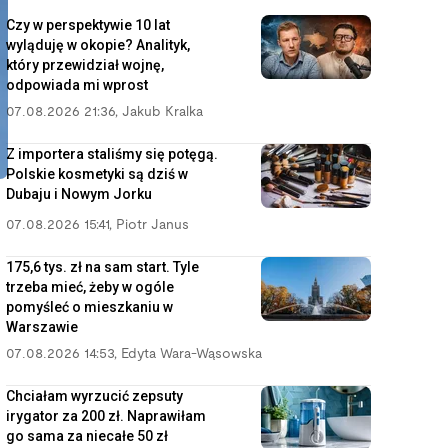
Czy w perspektywie 10 lat
wyląduję w okopie? Analityk,
który przewidział wojnę,
odpowiada mi wprost
07.08.2026 21:36
,
Jakub Kralka
Z importera staliśmy się potęgą.
Polskie kosmetyki są dziś w
Dubaju i Nowym Jorku
07.08.2026 15:41
,
Piotr Janus
175,6 tys. zł na sam start. Tyle
trzeba mieć, żeby w ogóle
pomyśleć o mieszkaniu w
Warszawie
07.08.2026 14:53
,
Edyta Wara-Wąsowska
Chciałam wyrzucić zepsuty
irygator za 200 zł. Naprawiłam
go sama za niecałe 50 zł