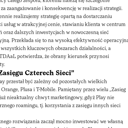
acy całego zespołu, któremu należą się szczególne
za zaangażowanie i konsekwencję w realizacji strategii.
ennie realizujemy strategię opartą na dostarczaniu
i usług w atrakcyjnej cenie, stawianiu klienta w centrum
ń oraz dalszych inwestycjach w nowoczesną sieć
jną. Przekłada się to na wysoką efektywność operacyjn
 wszystkich kluczowych obszarach działalności, a
TDAaL potwierdza, że obrany kierunek przynosi
ty.
Zasięgu Czterech Sieci”
ay przestał być zależny od pozostałych wielkich
 Orange, Plusa i T-Mobile. Pamiętany przez wielu „Zasięg
 już nieaktualny chwyt marketingowy, gdyż Play nie
rznego roamingu, tj. korzystania z zasięgu innych sieci
źnego rozwiązania zaczął mocno inwestować we własną