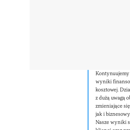
Kontynuujemy 
wyniki finans
kosztowej. Dz
z dużą uwagą 
zmieniające si
jak i biznesow
Nasze wyniki s