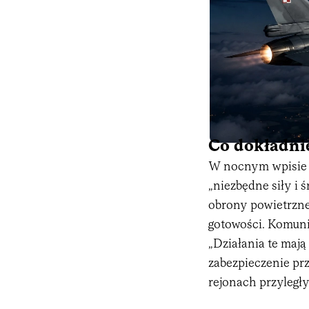
Co dokładni
W nocnym wpisie n
„niezbędne siły i 
obrony powietrzne
gotowości. Komunik
„Działania te maj
zabezpieczenie prz
rejonach przyległ