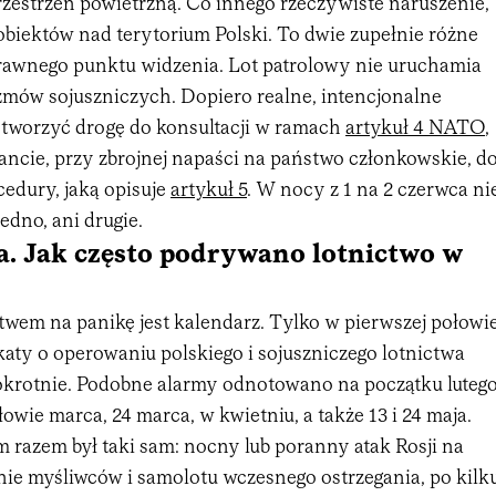
rzestrzeń powietrzną. Co innego rzeczywiste naruszenie,
obiektów nad terytorium Polski. To dwie zupełnie różne
 prawnego punktu widzenia. Lot patrolowy nie uruchamia
ów sojuszniczych. Dopiero realne, intencjonalne
tworzyć drogę do konsultacji w ramach
artykuł 4 NATO
,
ancie, przy zbrojnej napaści na państwo członkowskie, d
edury, jaką opisuje
artykuł 5
. W nocy z 1 na 2 czerwca ni
edno, ani drugie.
a. Jak często podrywano lotnictwo w
twem na panikę jest kalendarz. Tylko w pierwszej połowi
aty o operowaniu polskiego i sojuszniczego lotnictwa
lokrotnie. Podobne alarmy odnotowano na początku lutego
ołowie marca, 24 marca, w kwietniu, a także 13 i 24 maja.
 razem był taki sam: nocny lub poranny atak Rosji na
ie myśliwców i samolotu wczesnego ostrzegania, po kilk