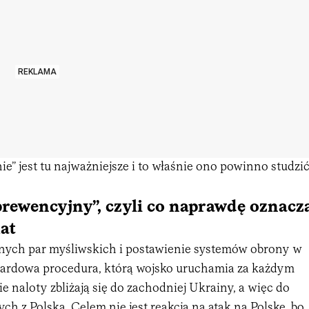
REKLAMA
e” jest tu najważniejsze i to właśnie ono powinno studzi
rewencyjny”, czyli co naprawdę oznacz
at
ych par myśliwskich i postawienie systemów obrony w
dardowa procedura, którą wojsko uruchamia za każdym
ie naloty zbliżają się do zachodniej Ukrainy, a więc do
ch z Polską. Celem nie jest reakcja na atak na Polskę, bo