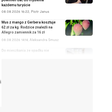
powinien dać do myślenia
każdemu turyście
08.08.2026 16:22
,
Piotr Janus
Mus z mango z Gerbera kosztuje
62 zł za kg. Rodzice znaleźli na
Allegro zamiennik za 16 zł
08.08.2026 14:14
,
Aleksandra Smusz
Do mieszkania ze spadku nie
masz prawa, ale masz prawo do
zysków z wynajmu
08.08.2026 13:11
,
Miłosz Magrzyk
Nowy prezydent Krakowa
i
odziedziczy bombę. Długi,
strefa czystego transportu i
metro za 20 lat
08.08.2026 12:13
,
Mariusz Lewandowski
Kupił okulary za 2000 zł, żeby