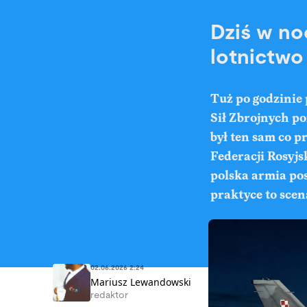
Dziś w no
lotnictwo
Tuż po godzinie
Sił Zbrojnych po
był ten sam co p
Federacji Rosyjs
polska armia pos
praktyce to scen
02.06.2026 2:24
Mariusz Lewandowski
redaktor