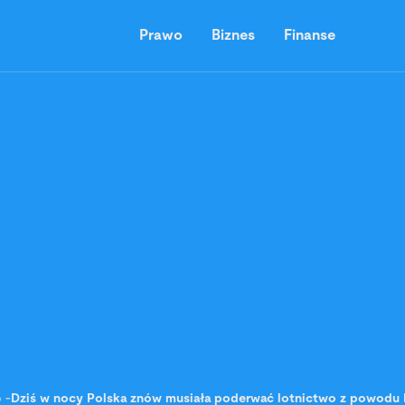
Prawo
Biznes
Finanse
o
-
Dziś w nocy Polska znów musiała poderwać lotnictwo z powodu 