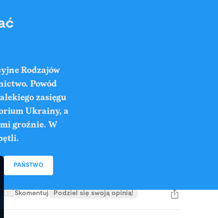
ać
cyjne Rodzajów
tnictwo. Powód
alekiego zasięgu
torium Ukrainy, a
zmi groźnie. W
ętli.
PAŃSTWO
Skomentuj
Podziel się swoją opinią!