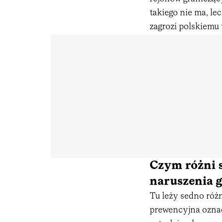
takiego nie ma, le
zagrozi polskiemu 
Czym różni 
naruszenia 
Tu leży sedno róż
prewencyjna oznac