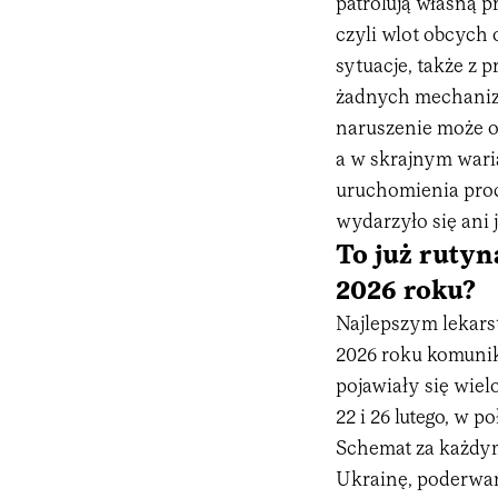
patrolują własną p
czyli wlot obcych 
sytuacje, także z
żadnych mechanizm
naruszenie może o
a w skrajnym wari
uruchomienia proc
wydarzyło się ani j
To już rutyn
2026 roku?
Najlepszym lekars
2026 roku komunik
pojawiały się wie
22 i 26 lutego, w p
Schemat za każdym
Ukrainę, poderwan