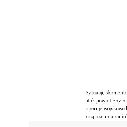
Sytuację skomentow
atak powietrzny 
operuje wojskowe 
rozpoznania radio