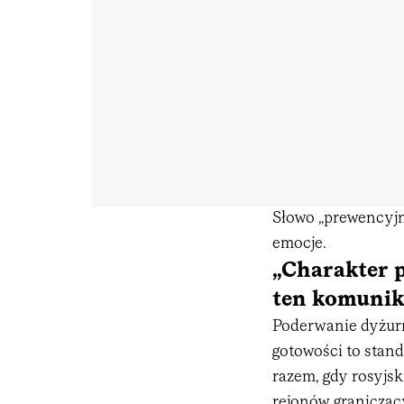
Słowo „prewencyjni
emocje.
„Charakter p
ten komunik
Poderwanie dyżurn
gotowości to stan
razem, gdy rosyjsk
rejonów graniczący