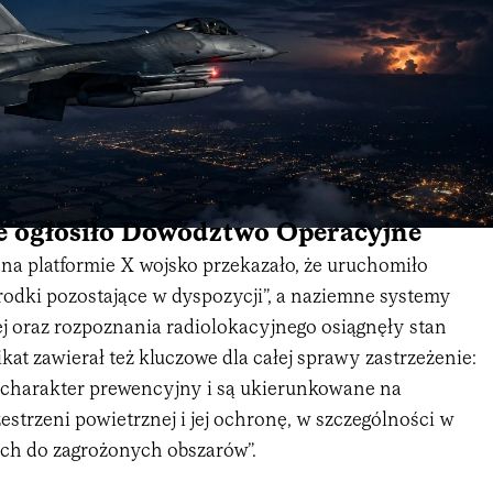
e ogłosiło Dowództwo Operacyjne
a platformie X wojsko przekazało, że uruchomiło
środki pozostające w dyspozycji”, a naziemne systemy
j oraz rozpoznania radiolokacyjnego osiągnęły stan
at zawierał też kluczowe dla całej sprawy zastrzeżenie:
ą charakter prewencyjny i są ukierunkowane na
estrzeni powietrznej i jej ochronę, w szczególności w
ych do zagrożonych obszarów”.