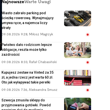
Najnowsze
Warte Uwagi
Miasto zabrało parking pod
ścieżkę rowerową. Wynajmujący
umywa ręce, a najemca liczy
straty
09.08.2026 9:28
,
Miłosz Magrzyk
Państwo dało rodzicom lepsze
obligacje, reszta może tylko
zazdrościć
09.08.2026 8:33
,
Rafał Chabasiński
Kupujesz zestaw na Vinted za 35
zł, a jedna rzecz jest warta 60 zł.
Oto jak wyłapywać takie perełki
09.08.2026 7:36
,
Aleksandra Smusz
Szwecja zmusiła sklepy do
przyjmowania gotówki. Powód