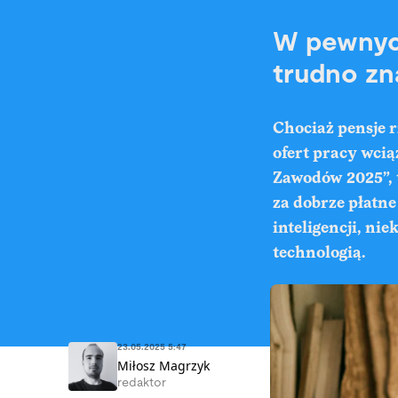
W pewnych
trudno zn
Chociaż pensje r
ofert pracy wcią
Zawodów 2025”, 
za dobrze płatne
inteligencji, ni
technologią.
23.05.2025 5:47
Miłosz Magrzyk
redaktor