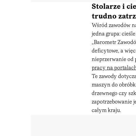
Stolarze i ci
trudno zatr
Wśród zawodów naj
jedna grupa: cieśl
„Barometr Zawodów
deficytowe, a wię
nieprzerwanie od p
pracy na portalac
Te zawody dotyczą
maszyn do obróbk
drzewnego czy sz
zapotrzebowanie je
całym kraju.