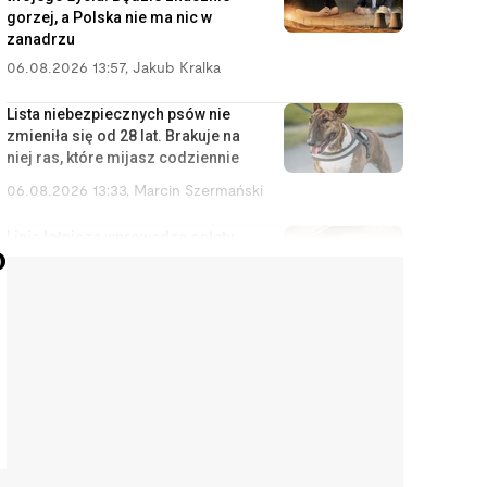
gorzej, a Polska nie ma nic w
zanadrzu
06.08.2026 13:57
,
Jakub Kralka
Lista niebezpiecznych psów nie
zmieniła się od 28 lat. Brakuje na
niej ras, które mijasz codziennie
06.08.2026 13:33
,
Marcin Szermański
Linia lotnicza wprowadza opłaty
za korzystanie ze schowka
O
bagażowego. Żeby pasażerowie
mniej się stresowali
06.08.2026 12:40
,
Edyta Wara-Wąsowska
Działkę ROD można stracić
łatwiej, niż się wydaje. Zarząd
może wypowiedzieć umowę w
kilku sytuacjach
06.08.2026 12:04
,
Edyta Wara-Wąsowska