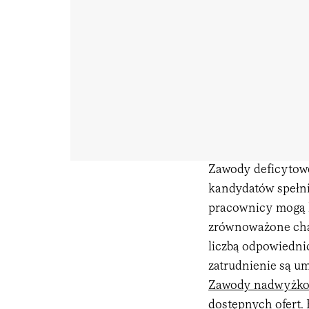
Zawody deficytowe 
kandydatów spełn
pracownicy mogą l
zrównoważone char
liczbą odpowiedni
zatrudnienie są um
Zawody nadwyżk
dostępnych ofert.