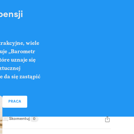
pensji
trakcyjne, wiele
zuje „Barometr
óre uznaje się
ztucznej
e da się zastąpić
PRACA
Skomentuj
0