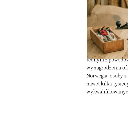
Jednym z powodów
wynagrodzenia ofe
Norwegia, osoby z
nawet kilka tysięc
wykwalifikowanych