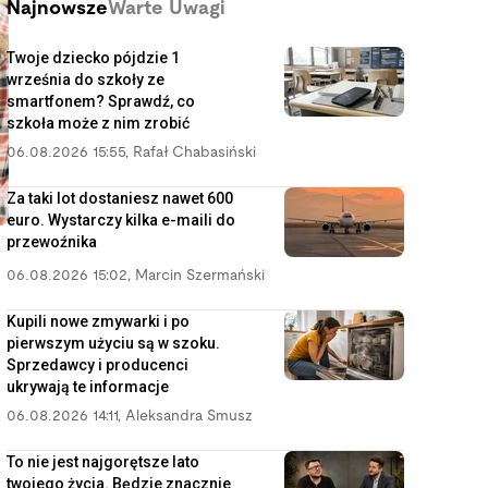
Najnowsze
Warte Uwagi
Twoje dziecko pójdzie 1
września do szkoły ze
smartfonem? Sprawdź, co
szkoła może z nim zrobić
06.08.2026 15:55
,
Rafał Chabasiński
Za taki lot dostaniesz nawet 600
euro. Wystarczy kilka e-maili do
przewoźnika
06.08.2026 15:02
,
Marcin Szermański
Kupili nowe zmywarki i po
pierwszym użyciu są w szoku.
Sprzedawcy i producenci
ukrywają te informacje
06.08.2026 14:11
,
Aleksandra Smusz
To nie jest najgorętsze lato
twojego życia. Będzie znacznie