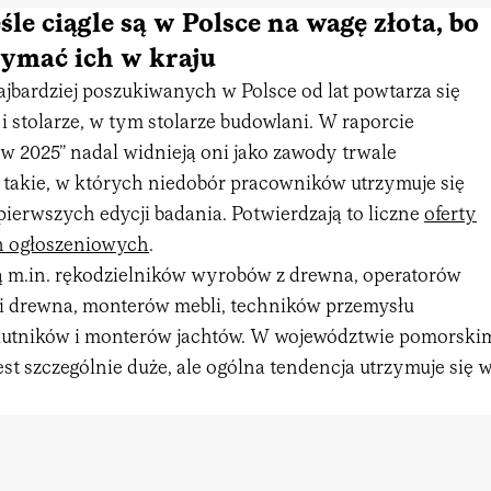
eśle ciągle są w Polsce na wagę złota, bo
zymać ich w kraju
bardziej poszukiwanych w Polsce od lat powtarza się
e i stolarze, w tym stolarze budowlani. W raporcie
 2025” nadal widnieją oni jako zawody trwale
c takie, w których niedobór pracowników utrzymuje się
ierwszych edycji badania. Potwierdzają to liczne
oferty
h ogłoszeniowych
.
 m.in. rękodzielników wyrobów z drewna, operatorów
i drewna, monterów mebli, techników przemysłu
kutników i monterów jachtów. W województwie pomorski
st szczególnie duże, ale ogólna tendencja utrzymuje się 