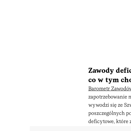
Zawody defi
co w tym ch
Barometr Zawodó
zapotrzebowanie 
wywodzi się ze Sz
poszczególnych po
deficytowe, które