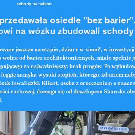
schody na balkon
przedawała osiedle "bez barier"
owi na wózku zbudowali schody
ane jeszcze na etapie „dziury w ziemi", w inwestycji
 wolna od barier architektonicznych, miało spełnić
pującego za najważniejszy: brak progów. Po wybudo
na loggię zamyka wysoki stopień, którego, zdaniem nab
zek inwalidzki. Klient, osoba z orzeczeniem o znacz
ści ruchowej, domaga się od dewelopera Skanska ob
ł.