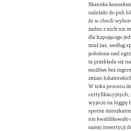
Skanska konsekwen
należało do puli l
że w chwili wyboru
żadne z nich nie m
dla kupującego je
miał zaś, według 
położona nad ogr
ta przekłada się n
możliwe bez inger
zmian lokatorskic
W toku procesu de
certyfikacyjnych, 
wyjście na loggię 
sporne mieszkanie 
nie kwalifikowało 
samej inwestycji d