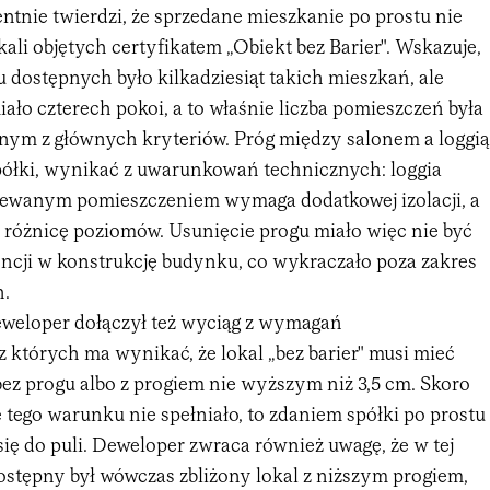
tnie twierdzi, że sprzedane mieszkanie po prostu nie
okali objętych certyfikatem „Obiekt bez Barier". Wskazuje,
 dostępnych było kilkadziesiąt takich mieszkań, ale
iało czterech pokoi, a to właśnie liczba pomieszczeń była
dnym z głównych kryteriów. Próg między salonem a loggią
spółki, wynikać z uwarunkowań technicznych: loggia
zewanym pomieszczeniem wymaga dodatkowej izolacji, a
a różnicę poziomów. Usunięcie progu miało więc nie być
encji w konstrukcję budynku, co wykraczało poza zakres
h.
weloper dołączył też wyciąg z wymagań
z których ma wynikać, że lokal „bez barier" musi mieć
bez progu albo z progiem nie wyższym niż 3,5 cm. Skoro
tego warunku nie spełniało, to zdaniem spółki po prostu
się do puli. Deweloper zwraca również uwagę, że w tej
ostępny był wówczas zbliżony lokal z niższym progiem,