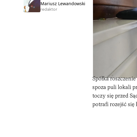
Mariusz Lewandowski
redaktor
Spółka roszczenie
spoza puli lokali
toczy się przed S
potrafi rozejść si