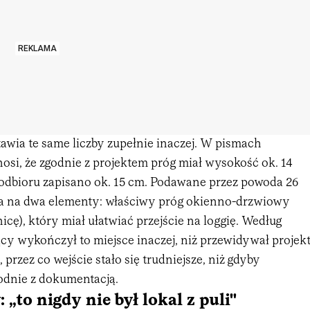
REKLAMA
awia te same liczby zupełnie inaczej. W pismach
si, że zgodnie z projektem próg miał wysokość ok. 14
 odbioru zapisano ok. 15 cm. Podawane przez powoda 26
a na dwa elementy: właściwy próg okienno-drzwiowy
icę), który miał ułatwiać przejście na loggię. Według
y wykończył to miejsce inaczej, niż przewidywał projekt
 przez co wejście stało się trudniejsze, niż gdyby
godnie z dokumentacją.
 „to nigdy nie był lokal z puli"