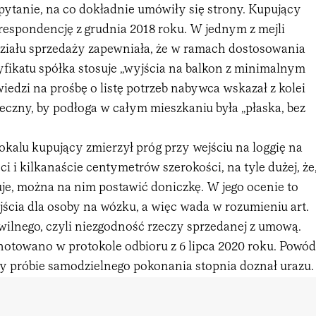
pytanie, na co dokładnie umówiły się strony. Kupujący
respondencję z grudnia 2018 roku. W jednym z mejli
działu sprzedaży zapewniała, że w ramach dostosowania
ikatu spółka stosuje „wyjścia na balkon z minimalnym
edzi na prośbę o listę potrzeb nabywca wskazał z kolei
eczny, by podłoga w całym mieszkaniu była „płaska, bez
kalu kupujący zmierzył próg przy wejściu na loggię na
i i kilkanaście centymetrów szerokości, na tyle dużej, że
uje, można na nim postawić doniczkę. W jego ocenie to
ejścia dla osoby na wózku, a więc wada w rozumieniu art.
wilnego, czyli niezgodność rzeczy sprzedanej z umową.
otowano w protokole odbioru z 6 lipca 2020 roku. Powód
rzy próbie samodzielnego pokonania stopnia doznał urazu.