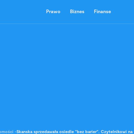
Prawo
Biznes
Finanse
omości
-
Skanska sprzedawała osiedle "bez barier". Czytelnikowi n