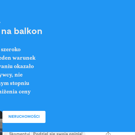
.
 na balkon
 szeroko
 jeden warunek
waniu okazało
ywcy, nie
nym stopniu
niżenia ceny
NIERUCHOMOŚCI
Skomentuj
Podziel się swoją opinią!