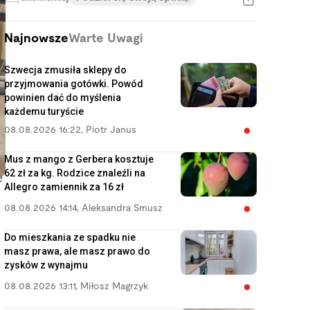
Najnowsze
Warte Uwagi
Szwecja zmusiła sklepy do
przyjmowania gotówki. Powód
powinien dać do myślenia
każdemu turyście
08.08.2026 16:22
,
Piotr Janus
Mus z mango z Gerbera kosztuje
62 zł za kg. Rodzice znaleźli na
e
Allegro zamiennik za 16 zł
08.08.2026 14:14
,
Aleksandra Smusz
o
Do mieszkania ze spadku nie
masz prawa, ale masz prawo do
zysków z wynajmu
08.08.2026 13:11
,
Miłosz Magrzyk