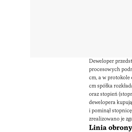
Deweloper przedst
procesowych podno
cm, a w protokole
cm spółka rozkład
oraz stopień (stopn
dewelopera kupując
i pominął stopnicę,
zrealizowano je z
Linia obrony: