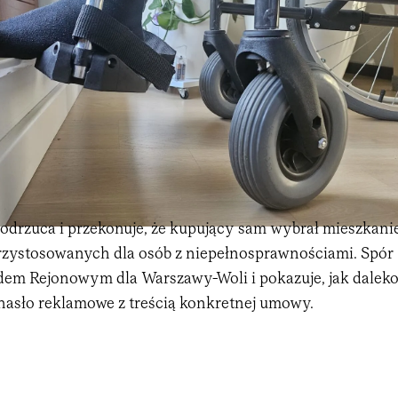
 odrzuca i przekonuje, że kupujący sam wybrał mieszkani
 przystosowanych dla osób z niepełnosprawnościami. Spór
ądem Rejonowym dla Warszawy-Woli i pokazuje, jak dalek
ę hasło reklamowe z treścią konkretnej umowy.