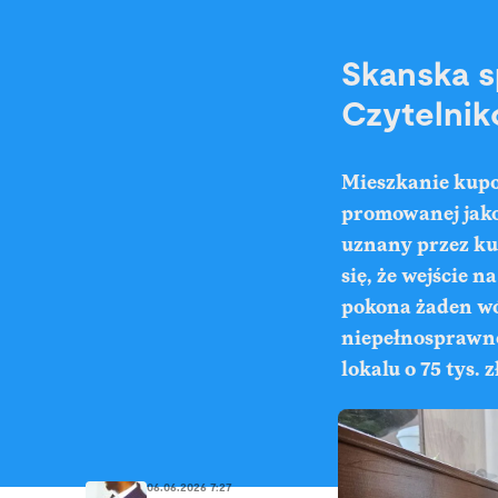
Skanska s
Czytelnik
Mieszkanie kupow
promowanej jako
uznany przez ku
się, że wejście 
pokona żaden wó
niepełnosprawno
lokalu o 75 tys. z
06.06.2026 7:27