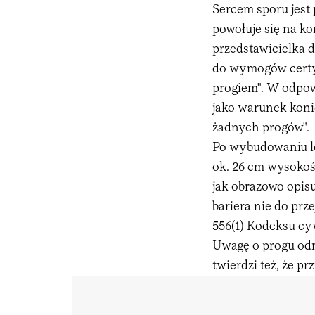
Sercem sporu jest 
powołuje się na ko
przedstawicielka 
do wymogów certyf
progiem". W odpowi
jako warunek koni
żadnych progów".
Po wybudowaniu lo
ok. 26 cm wysokośc
jak obrazowo opis
bariera nie do prz
556(1) Kodeksu cy
Uwagę o progu odn
twierdzi też, że p