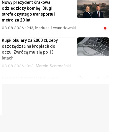
Nowy prezydent Krakowa
odziedziczy bombę. Długi,
strefa czystego transportu i
metro za 20 lat
08.08.2026 12:13
,
Mariusz Lewandowski
Kupił okulary za 2000 zł, żeby
oszczędzać na kroplach do
oczu. Zwrócą mu się po 13
latach
08.08.2026 10:12
,
Marcin Szermański
Nie masz firmy? I tak możesz
zostać uznany za
przedsiębiorcę
08.08.2026 9:12
,
Miłosz Magrzyk
Orlen budował rafinerie,
Kanadyjczycy przejęli Żabkę. Tak
Polska oddaje swoje
najcenniejsze aktywa