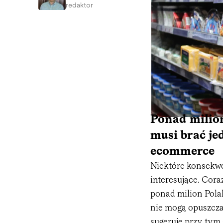
redaktor
Ponad milio
musi brać je
ecommerce
Niektóre konsekw
interesujące. Cora
ponad milion Pola
nie mogą opuszcza
sugeruje przy tym