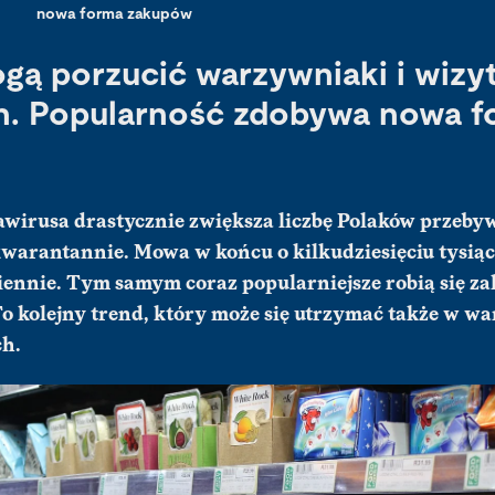
nowa forma zakupów
gą porzucić warzywniaki i wizy
h. Popularność zdobywa nowa f
nawirusa drastycznie zwiększa liczbę Polaków przeby
a kwarantannie. Mowa w końcu o kilkudziesięciu tysi
ennie. Tym samym coraz popularniejsze robią się z
To kolejny trend, który może się utrzymać także w 
ch.