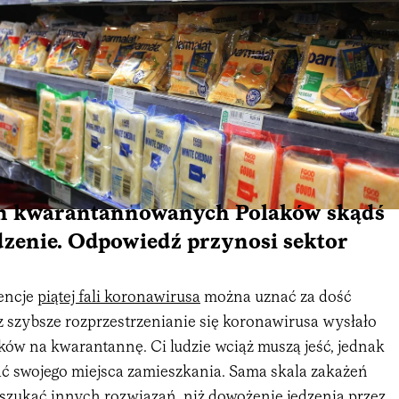
n kwarantannowanych Polaków skądś
dzenie. Odpowiedź przynosi sektor
encje
piątej fali koronawirusa
można uznać za dość
z szybsze rozprzestrzenianie się koronawirusa wysłało
ków na kwarantannę. Ci ludzie wciąż muszą jeść, jednak
ć swojego miejsca zamieszkania. Sama skala zakażeń
 szukać innych rozwiązań, niż dowożenie jedzenia przez