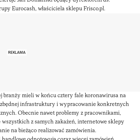
referuje Jan Domański będący dyrektorem ds.
py Eurocash, właściciela sklepu Frisco.pl.
REKLAMA
ej branży mieli w końcu cztery fale koronawirusa na
zbędnej infrastruktury i wypracowanie konkretnych
cznych. Obecnie nawet problemy z pracownikami,
 wszystkich z samych zakażeń, internetowe sklepy
anie na bieżąco realizować zamówienia.
ci handlowe odnotowują coraz więcej zamówień.