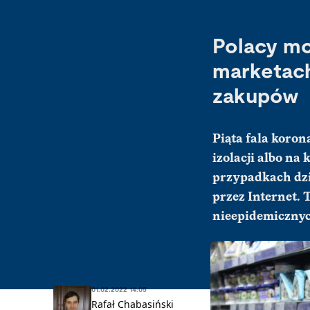
Polacy mo
marketac
zakupów
Piąta fala koro
izolacji albo n
przypadkach dzi
przez Internet. 
nieepidemiczny
01.02.2022 14:05
Rafał Chabasiński