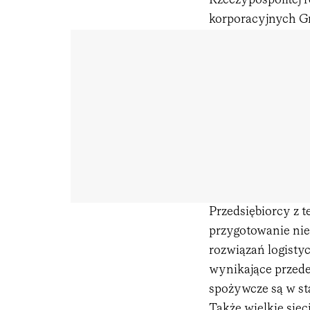
Rzeczypospolitej 
korporacyjnych Gru
Przedsiębiorcy z t
przygotowanie nie
rozwiązań logisty
wynikające przede
spożywcze są w st
Także wielkie sie