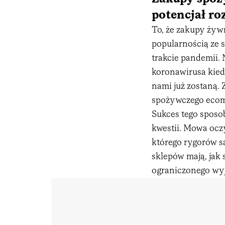
potencjał r
To, że zakupy żywn
popularnością ze st
trakcie pandemii. 
koronawirusa kied
nami już zostaną. 
spożywczego ecomm
Sukces tego sposo
kwestii. Mowa ocz
którego rygorów są
sklepów mają, jak 
ograniczonego wyj