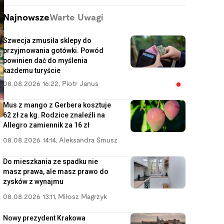
Najnowsze
Warte Uwagi
Szwecja zmusiła sklepy do
przyjmowania gotówki. Powód
powinien dać do myślenia
każdemu turyście
08.08.2026 16:22
,
Piotr Janus
Mus z mango z Gerbera kosztuje
62 zł za kg. Rodzice znaleźli na
Allegro zamiennik za 16 zł
08.08.2026 14:14
,
Aleksandra Smusz
Do mieszkania ze spadku nie
masz prawa, ale masz prawo do
zysków z wynajmu
08.08.2026 13:11
,
Miłosz Magrzyk
Nowy prezydent Krakowa