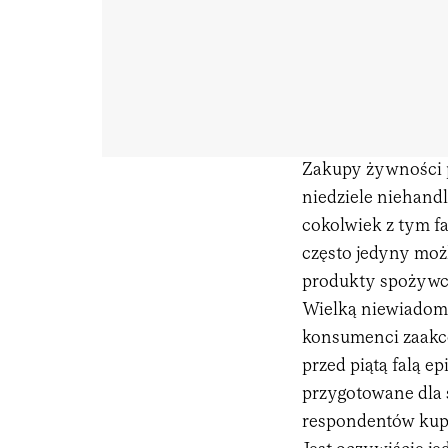
Zakupy żywności p
niedziele niehandl
cokolwiek z tym f
często jedyny mo
produkty spożywc
Wielką niewiadomą 
konsumenci zaakce
przed piątą falą e
przygotowane dla s
respondentów kupu