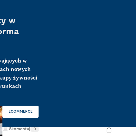
ty w
orma
wających w
ącach nowych
akupy żywności
warunkach
ECOMMERCE
Skomentuj
0