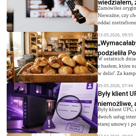
wiedziałem,
też o reklamacjach usług telekomunikacyjnych, gdy realna 
Zamówiłeś orygina
inteligencji, które w kolejnych latach będą kształtować spo
Nieważne, czy cho
oddać nietrafione 
Osobną grupę stanowią teksty o najmłodszych użytkownikach:
13.05.2026, 09:55
dokonane przez dziecko w aplikacji oraz o skutkach publi
„Wymacałaby
serwisów zarejestrowanych poza Unią Europejską, gdzie wy
podzieliła P
W ostatnich dniac
z hasłem, które 
w delio". Za kampa
05.05.2026, 07:44
Były klient U
niemożliwe, a
Były klient UPC, d
dwóch usług inter
starej umowy i po