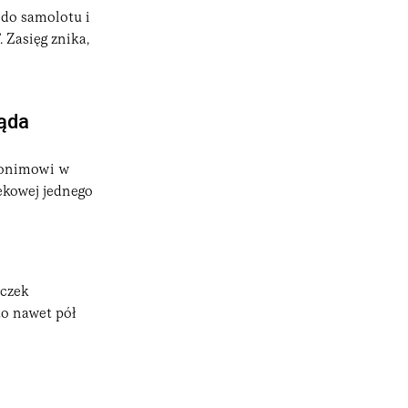
 do samolotu i
 Zasięg znika,
ąda
anonimowi w
iekowej jednego
ączek
to nawet pół