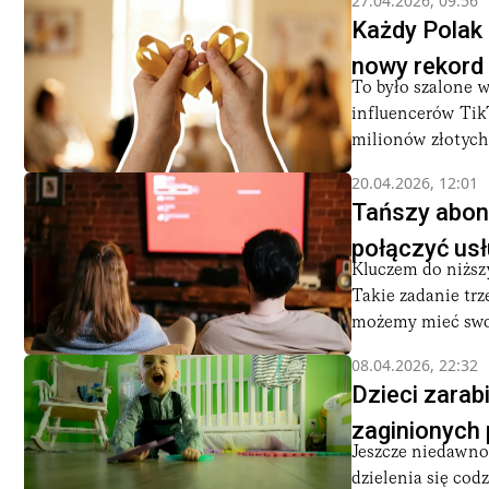
27.04.2026, 09:56
Każdy Polak 
nowy rekord
To było szalone 
influencerów Tik
milionów złotych, 
20.04.2026, 12:01
Tańszy abona
połączyć usł
Kluczem do niższy
Takie zadanie trz
możemy mieć swob
08.04.2026, 22:32
Dzieci zarab
zaginionych 
Jeszcze niedawno
dzielenia się cod