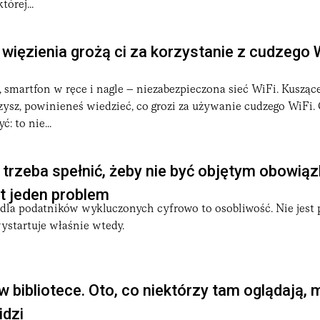
tórej...
 więzienia grożą ci za korzystanie z cudzego 
, smartfon w ręce i nagle – niezabezpieczona sieć WiFi. Kusząc
zysz, powinieneś wiedzieć, co grozi za używanie cudzego WiFi
: to nie...
 trzeba spełnić, żeby nie być objętym obowi
st jeden problem
dla podatników wykluczonych cyfrowo to osobliwość. Nie jest p
startuje właśnie wtedy.
w bibliotece. Oto, co niektórzy tam oglądają, 
idzi