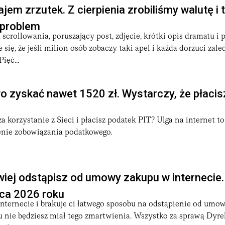
jem zrzutek. Z cierpienia zrobiliśmy walutę i 
 problem
scrollowania, poruszający post, zdjęcie, krótki opis dramatu i 
 się, że jeśli milion osób zobaczy taki apel i każda dorzuci zaled
ięć...
 zyskać nawet 1520 zł. Wystarczy, że płacis
za korzystanie z Sieci i płacisz podatek PIT? Ulga na internet t
enie zobowiązania podatkowego.
wiej odstąpisz od umowy zakupu w internecie
wca 2026 roku
internecie i brakuje ci łatwego sposobu na odstąpienie od um
u nie będziesz miał tego zmartwienia. Wszystko za sprawą Dy