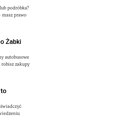
lokowania stron oraz o regulacjach dotyczących sztucznej
 lub podróbka?
tegoria
technologie
.
 — masz prawo
troli rodzicielskiej, odpowiedzialności rodziców za zakupy
również do sporów o zasięg krajowych przepisów wobec
o Żabki
iny autobusowe
 robisz zakupy
 to
ę świadczyć
owiedzeniu