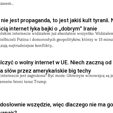
czasem...
nie jest propaganda, to jest jakiś kult tyranii. 
cią internet łyka bajki o „dobrym” Iranie
olskim internecie widziałem już absolutnie wszystko. Widziałe
elbicieli Putina i domorosłych geopolityków, którzy w 15 minu
ują najtrudniejsze konflikty...
czyć o wolny internet w UE. Niech zaczną od
a słów przez amerykańskie big techy
internecie jest zagrożona? Być może. Głównym winowajcą są j
teresów broni teraz Trump.
t dosłownie wszędzie, więc dlaczego nie ma g
yanair?