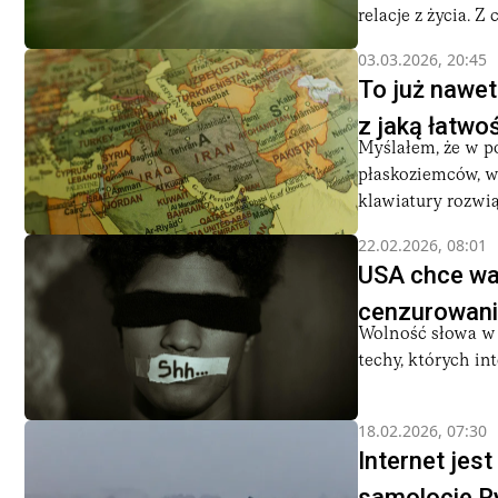
relacje z życia. Z 
03.03.2026, 20:45
To już nawet 
z jaką łatwoś
Myślałem, że w p
płaskoziemców, wi
klawiatury rozwiąz
22.02.2026, 08:01
USA chce wal
cenzurowani
Wolność słowa w 
techy, których in
18.02.2026, 07:30
Internet jes
samolocie R