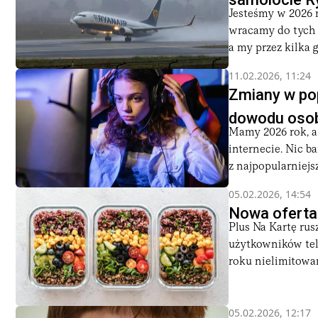
Jesteśmy w 2026 
wracamy do tych c
a my przez kilka g
11.02.2026, 11:24
Zmiany w po
dowodu oso
Mamy 2026 rok, a 
internecie. Nic b
z najpopularniejsz
05.02.2026, 14:54
Nowa oferta
Plus Na Kartę rus
użytkowników tel
roku nielimitowane
05.02.2026, 12:17