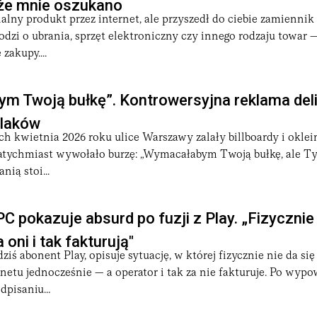
 że mnie oszukano
prędkość łącza odbiega od deklarowanej w umowie, o zasadach b
lny produkt przez internet, ale przyszedł do ciebie zamiennik
sób korzystania z sieci. Kontekst technologiczny porządkuje ka
dzi o ubrania, sprzęt elektroniczny czy innego rodzaju towar
zakupy....
 weryfikacji wieku przy dostępie do treści dla dorosłych, kon
kowania w sieci zdjęć uczniów bez podstawy prawnej. Wracamy 
m Twoją bułkę”. Kontrowersyjna reklama deli
egzekwowanie wyroku bywa trudniejsze niż jego uzyskanie.
olaków
h kwietnia 2026 roku ulice Warszawy zalały billboardy i okle
natychmiast wywołało burzę: „Wymacałabym Twoją bułkę, ale Ty
nią stoi...
PC pokazuje absurd po fuzji z Play. „Fizycznie
 oni i tak fakturują"
ziś abonent Play, opisuje sytuację, w której fizycznie nie da si
netu jednocześnie — a operator i tak za nie fakturuje. Po wyp
dpisaniu...