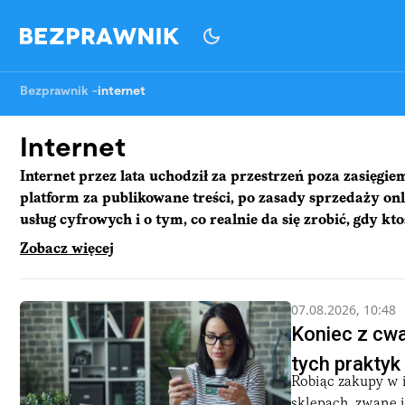
Bezprawnik
-
internet
Internet
Internet przez lata uchodził za przestrzeń poza zasięgi
platform za publikowane treści, po zasady sprzedaży onl
usług cyfrowych i o tym, co realnie da się zrobić, gdy kt
Zobacz więcej
Dane osobowe i prywatność użytkownika
Fundamentem pozostają unijne przepisy o ochronie danych, 
07.08.2026, 10:48
usunięcia, potocznie nazywanego prawem do bycia zapomniany
Koniec z cwa
utrudniające odmowę bardziej niż akceptację. Piszemy o pro
tych praktyk
do sieci, a także o zadośćuczynieniach zasądzanych w tak
Robiąc zakupy w i
sklepach, zwane i