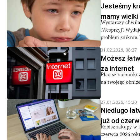
Jesteśmy kra
mamy wielki
Wystarczy chwila 
„Wesprzyj”. Wydaje
problem zniknie. P
01.02.2026, 08:27
Możesz łatwo
za internet
Płacisz rachunki 
na twojego obniż
27.01.2026, 15:20
Niedługo łat
już od czer
Robisz zakupy w 
czerwca 2026 rok