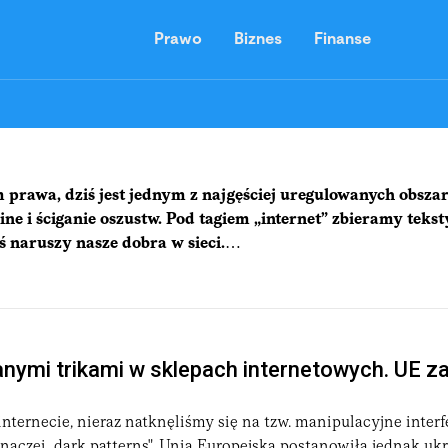
Prawo
Biznes
Finanse
em prawa, dziś jest jednym z najgęściej uregulowanych obsz
ine i ściganie oszustw. Pod tagiem „internet” zbieramy te
oś naruszy nasze dobra w sieci.
które dają prawo dostępu do informacji przetwarzanych przez s
m. Odrębną kwestią są pliki cookies i zgody zbierane przy wej
nymi trikami w sklepach internetowych. UE z
filowaniu na potrzeby reklamy, o wyciekach baz danych i o tym,
ich sprawach. Materiały te oznaczamy hasłem
RODO
, a szerzej 
nternecie, nieraz natknęliśmy się na tzw. manipulacyjne interf
naczej „dark patterns". Unia Europejska postanowiła jednak ukr