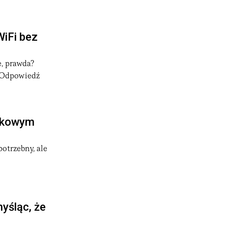
WiFi bez
e, prawda?
. Odpowiedź
ązkowym
otrzebny, ale
myśląc, że