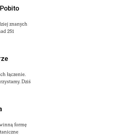
 Pobito
dziej znanych
nad 251
rze
ch łączenie.
orzystamy. Dziś
a
ewinną formę
ntaniczne