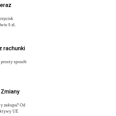
teraz
przycisk
wie 5 zł,
z rachunki
o prosty sposób
. Zmiany
owy zakupu? Od
rektywy UE