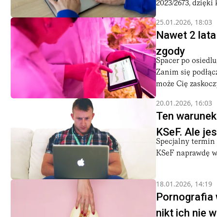
2023/2673, dzięki k
25.01.2026, 18:03
Nawet 2 lata
zgody
Spacer po osiedlu
Zanim się podłąc
może Cię zaskoczyć
20.01.2026, 16:03
Ten warunek
KSeF. Ale je
Specjalny termin 
KSeF naprawdę wy
18.01.2026, 14:19
Pornografia 
nikt ich nie w