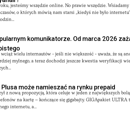
roku, jesteśmy wszędzie online. No prawie wszędzie. Wsiadamy
zasów, o których mówią nam starsi „kiedyś nie było internetu”.
odzin...
pularnym komunikatorze. Od marca 2026 zaż
bistego
wciąż wielu internautów - jeśli nie większość - uważa, że są 
ardziej mylnego, a teraz dochodzi jeszcze kwestia weryfikacji w
ych...
 Plusa może namieszać na rynku prepaid
zył z nową propozycją, która celuje w jeden z największych bol
efonów na kartę – kończące się gigabajty. GIGApakiet ULTRA 
go internetu, a...