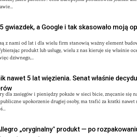
wie...
awienie i znieważenie pozostają czynami zabronionymi także wt
obistych w procesie cywilnym, żądając przeprosin i zapłaty.
 gwiazdek, a Google i tak skasowało moją opi
latform wynikające z unijnych aktów o usługach i rynkach cyf
serwisów jak
Facebook
czy
Google
. Osobno wracamy do korzysta
są z nami od lat i dla wielu firm stanowią ważny element bud
bierając produkt lub usługę, wielu z nas kieruje się właśnie 
ięc dziwnego,...
ik nawet 5 lat więzienia. Senat właśnie decydu
e konsumentowi czternaście dni na odstąpienie bez podania pr
wykonanych na zamówienie. Regulaminy serwisów bywają źródł
erów
cje odnawiane automatycznie, praktykę utrudniania rezygnacji
ry dla zasięgów i pieniędzy pokaże w sieci bicie, znęcanie się n
i
ecommerce
.
publiczne upokorzenie drugiej osoby, ma trafić za kratki nawet 
...
llegro „oryginalny" produkt — po rozpakowani
isujemy schematy wyłudzeń, od fałszywych bramek płatniczych 
nieautoryzowaną transakcję, w której ciężar wykazania okolic