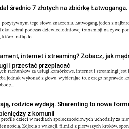
dał średnio 7 złotych na zbiórkę Łatwoganga.
w pozytywnym tego słowa znaczeniu. Łatwogang, jeden z najbar
Toka, zebrał podczas dziewięciodniowej transmisji na żywo po
które trafią do...
ment, internet i streaming? Zobacz, jak mąd
ugi i przestać przepłacać
ch rachunków za usługi komórkowe, internet i streamingi jest i
eba jednak wykonać z głową, wybierając to, z czego naprawdę k
odę...
iają, rodzice wydają. Sharenting to nowa form
pieniędzy z komunii
 profile dzieci w mediach społecznościowych uchodziły za ni
ziennością. Zdjęcia z wakacji, filmiki z pierwszych kroków, spo