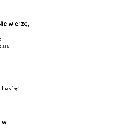
Nie wierzę,
m
t zza
ednak big
o w