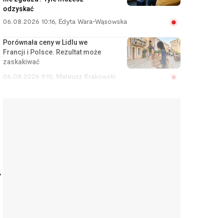
odzyskać
06.08.2026 10:16
,
Edyta Wara-Wąsowska
Porównała ceny w Lidlu we
Francji i Polsce. Rezultat może
zaskakiwać
06.08.2026 9:10
,
Mateusz Krakowski
Szef cię nęka? Zamiast iść do
sądu pracy, możesz zgłosić
przestępstwo
06.08.2026 8:27
,
Rafał Chabasiński
Chciałem dojechać na lotnisko.
Za Ubera zapłaciłem mniej niż za
komunikację miejską
,
06.08.2026 7:47
,
Jakub Bilski
Odbierają darmowe lodówki z
OLX i sprzedają szuflady na