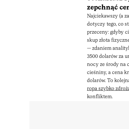
zepchnąć cen
Najciekawszy (a z
dotyczy tego, co st
przeceny: gdyby c
skup złota fizycz
— zdaniem anality
3500 dolarów za unc
nocy ze środy na 
cieśniny, a cena k
dolarów. To kolejn
ropa szybko zdroż
konfliktem.