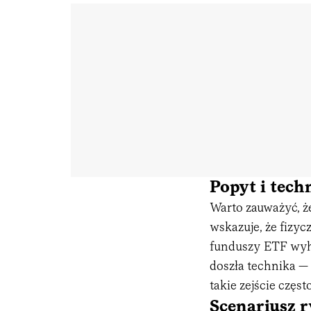
Popyt i tec
Warto zauważyć, że
wskazuje, że fizy
funduszy ETF wyha
doszła technika — 
takie zejście częs
Scenariusz 