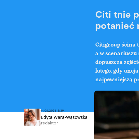
Citi tnie
potanieć 
Citigroup ścina 
a w scenariuszu 
dopuszcza zejści
lutego, gdy uncj
najpewniejszą p
11.06.2026 8:39
Edyta Wara-Wąsowska
redaktor