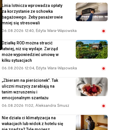
Linia lotnicza wprowadza opłaty
za korzystanie ze schowka
bagażowego. Żeby pasażerowie
mniej się stresowali
06.08.2026 12:40
,
Edyta Wara-Wąsowska
Działkę ROD można stracić
łatwiej, niż się wydaje. Zarząd
może wypowiedzieć umowę w
kilku sytuacjach
06.08.2026 12:04
,
Edyta Wara-Wąsowska
„Zbieram na pierścionek”. Tak
uliczni muzycy zarabiają na
tanim wzruszeniu i
emocjonalnym szantażu
06.08.2026 11:02
,
Aleksandra Smusz
Nie działa ci klimatyzacja na
wakacjach lub widok z hotelu się
nie zgadza? Tyle możesz