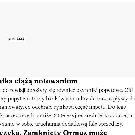
REKLAMA
hnika ciążą notowaniom
 do rewizji dołożyły się również czynniki popytowe. Citi
czny popyt ze strony banków centralnych oraz napływy d
mowały, co odebrało rynkowi część impetu. Do tego
kruszec zszedł poniżej 200-sesyjnej średniej kroczącej, a
to samo w sobie uruchamia dodatkową falę sprzedaży.
ryzyka. Zamknięty Ormuz może