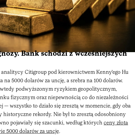
nozy. Bank schodzi z wcześniejszych
u analitycy Citigroup pod kierownictwem Kenny'ego Hu
ta na 5000 dolarów za uncję, a srebra na 100 dolarów.
 wtedy podwyższonym ryzykiem geopolitycznym,
nku fizycznym oraz niepewnością co do niezależności
j — wszystko to działo się zresztą w momencie, gdy oba
 historyczne rekordy. Nie był to zresztą odosobniony
awno pojawiały się szacunki, według których
ceny złota
ie 5000 dolarów za uncję
.