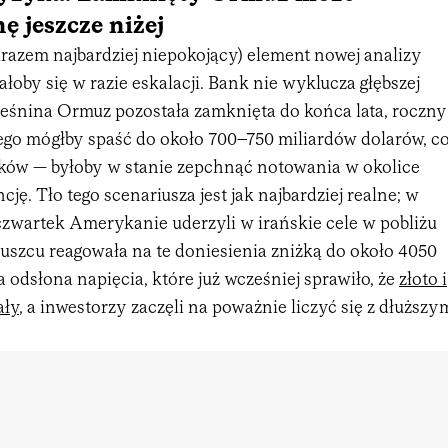
ę jeszcze niżej
arazem najbardziej niepokojący) element nowej analizy
ałoby się w razie eskalacji. Bank nie wyklucza głębszej
ieśnina Ormuz pozostała zamknięta do końca lata, roczny
nego mógłby spaść do około 700–750 miliardów dolarów, c
ków — byłoby w stanie zepchnąć notowania w okolice
ję. Tło tego scenariusza jest jak najbardziej realne; w
czwartek Amerykanie uderzyli w irańskie cele w pobliżu
ruszcu reagowała na te doniesienia zniżką do około 4050
a odsłona napięcia, które już wcześniej sprawiło, że
złoto i
ały
, a inwestorzy zaczęli na poważnie liczyć się z dłuższy