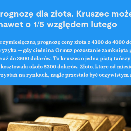
 prognozę dla złota. Kruszec moż
nawet o 1/5 względem lutego
trzymiesięczną prognozę ceny złota z 4300 do 4000 d
ryzyka — gdy cieśnina Ormuz pozostanie zamknięta p
e aż do 3500 dolarów. To kruszec o jedną piątą tańszy
a kosztowała około 5300 dolarów. Złoto, które od mies
rzystań na rynkach, nagle przestało być oczywistym