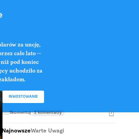
e
olarów za uncję,
rzez całe lato —
 niż pod koniec
ięcy uchodziło za
 zakładem.
INWESTOWANIE
Skomentuj
2 komentarzy
Najnowsze
Warte Uwagi