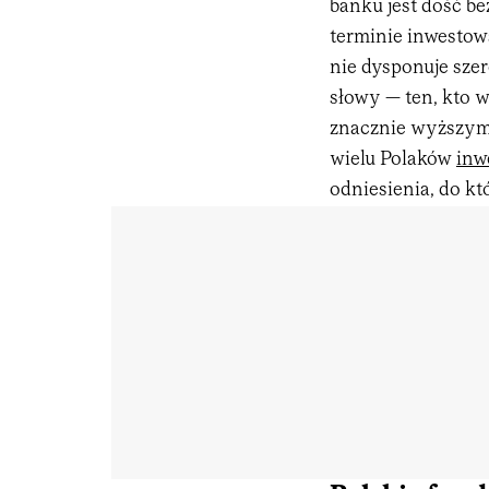
banku jest dość be
terminie inwestow
nie dysponuje szer
słowy — ten, kto w
znacznie wyższym 
wielu Polaków
inw
odniesienia, do k