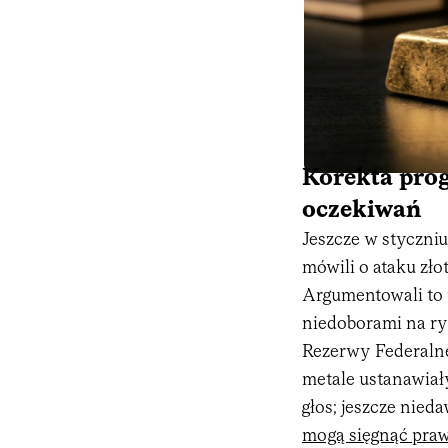
Korekta prog
oczekiwań
Jeszcze w styczni
mówili o ataku zło
Argumentowali to
niedoborami na ry
Rezerwy Federalne
metale ustanawiały
głos; jeszcze nied
mogą sięgnąć praw