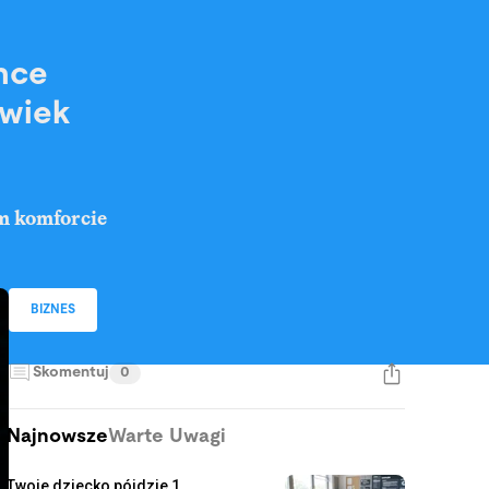
chce
lwiek
m komforcie
BIZNES
Skomentuj
0
Najnowsze
Warte Uwagi
Twoje dziecko pójdzie 1