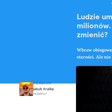
Ludzie umi
milionów.
zmienić?
Wbrew obiegowej
starości. Ale nie
11.12.2020 11:27
Jakub Kralka
redaktor