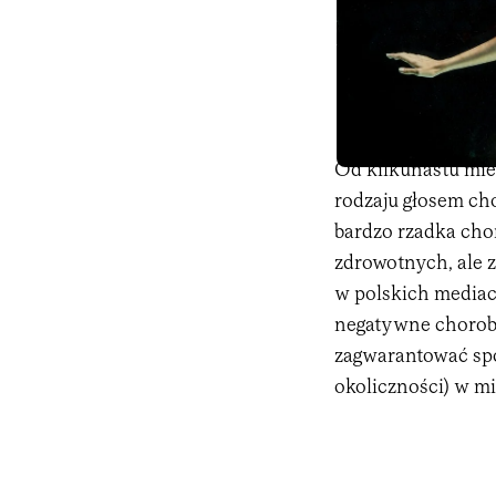
Od kilkunastu mies
rodzaju głosem ch
bardzo rzadka cho
zdrowotnych, ale z
w polskich mediach
negatywne choroby.
zagwarantować spor
okoliczności) w m