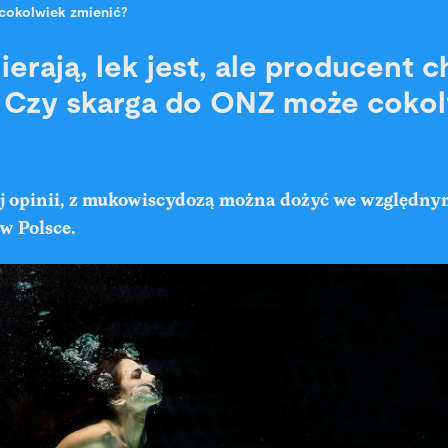
cokolwiek zmienić?
erają, lek jest, ale producent 
 Czy skarga do ONZ może coko
 opinii, z mukowiscydozą można dożyć we względny
 w Polsce.