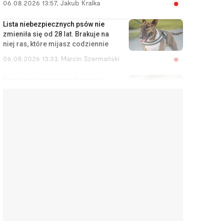
06.08.2026 13:57
,
Jakub Kralka
Lista niebezpiecznych psów nie
zmieniła się od 28 lat. Brakuje na
niej ras, które mijasz codziennie
06.08.2026 13:33
,
Marcin Szermański
Linia lotnicza wprowadza opłaty
za korzystanie ze schowka
bagażowego. Żeby pasażerowie
mniej się stresowali
06.08.2026 12:40
,
Edyta Wara-Wąsowska
Działkę ROD można stracić
łatwiej, niż się wydaje. Zarząd
może wypowiedzieć umowę w
kilku sytuacjach
06.08.2026 12:04
,
Edyta Wara-Wąsowska
„Zbieram na pierścionek”. Tak
uliczni muzycy zarabiają na