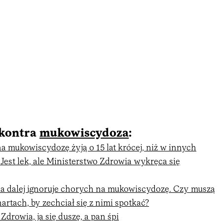
 kontra
mukowiscydoza
:
a mukowiscydozę żyją o 15 lat krócej, niż w innych
 Jest lek, ale Ministerstwo Zdrowia wykręca się
a dalej ignoruje chorych na mukowiscydozę. Czy muszą
artach, by zechciał się z nimi spotkać?
Zdrowia, ja się duszę, a pan śpi