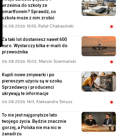
września do szkoły ze
smartfonem? Sprawdź, co
szkoła może z nim zrobić
06.08.2026 15:55
,
Rafał Chabasiński
Za taki lot dostaniesz nawet 600
euro. Wystarczy kilka e-maili do
przewoźnika
06.08.2026 15:02
,
Marcin Szermański
Kupili nowe zmywarki i po
pierwszym użyciu są w szoku.
j
Sprzedawcy i producenci
ukrywają te informacje
06.08.2026 14:11
,
Aleksandra Smusz
To nie jest najgorętsze lato
twojego życia. Będzie znacznie
gorzej, a Polska nie ma nic w
zanadrzu