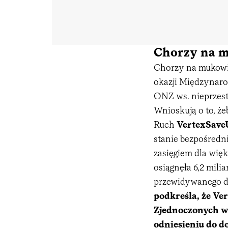
Chorzy na m
Chorzy na mukowis
okazji Międzynaro
ONZ ws. nieprzest
Wnioskują o to, że
Ruch
VertexSave
stanie bezpośredni
zasięgiem dla więk
osiągnęła 6,2 mili
przewidywanego d
podkreśla, że V
Zjednoczonych w
odniesieniu do d