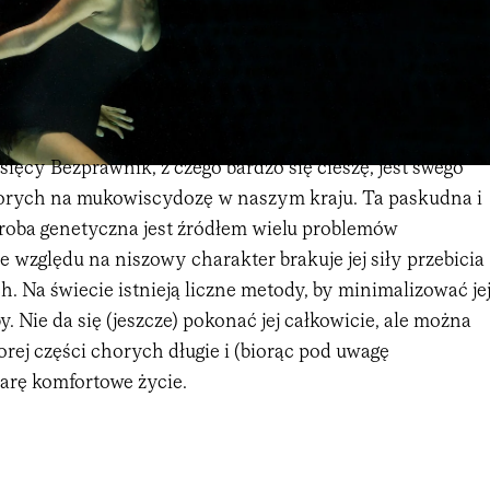
ięcy Bezprawnik, z czego bardzo się cieszę, jest swego
orych na mukowiscydozę w naszym kraju. Ta paskudna i
roba genetyczna jest źródłem wielu problemów
e względu na niszowy charakter brakuje jej siły przebicia
. Na świecie istnieją liczne metody, by minimalizować je
 Nie da się (jeszcze) pokonać jej całkowicie, ale można
ej części chorych długie i (biorąc pod uwagę
iarę komfortowe życie.