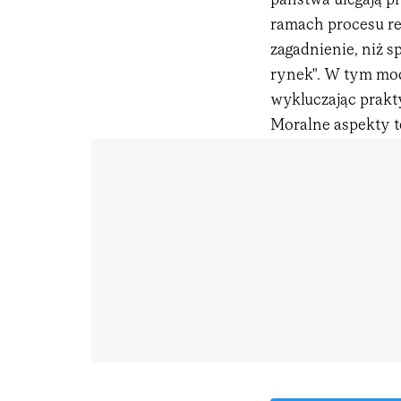
państwa ulegają p
ramach procesu ref
zagadnienie, niż 
rynek". W tym mod
wykluczając prakt
Moralne aspekty t