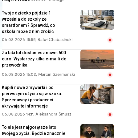
Twoje dziecko pójdzie 1
września do szkoły ze
smartfonem? Sprawdź, co
szkoła może z nim zrobić
06.08.2026 15:55
,
Rafał Chabasiński
Za taki lot dostaniesz nawet 600
euro. Wystarczy kilka e-maili do
przewoźnika
06.08.2026 15:02
,
Marcin Szermański
Kupili nowe zmywarki i po
pierwszym użyciu są w szoku.
Sprzedawcy i producenci
ukrywają te informacje
06.08.2026 14:11
,
Aleksandra Smusz
To nie jest najgorętsze lato
twojego życia. Będzie znacznie