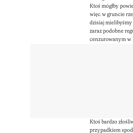
Ktoś mógłby powied
więc w gruncie rze
dzisiaj mielibyśmy
zaraz podobne regu
cenzurowanym w 
Ktoś bardzo złośl
przypadkiem spod 