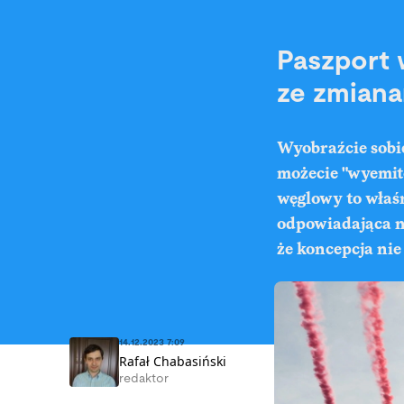
Paszport 
ze zmiana
Wyobraźcie sobie
możecie "wyemit
węglowy to właśn
odpowiadająca na
że koncepcja nie
14.12.2023 7:09
Rafał Chabasiński
redaktor