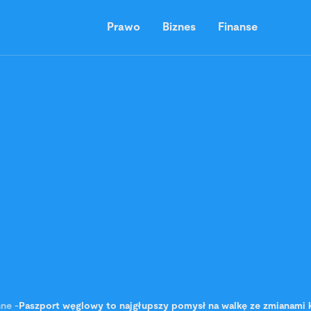
Prawo
Biznes
Finanse
nne
-
Paszport węglowy to najgłupszy pomysł na walkę ze zmianami k