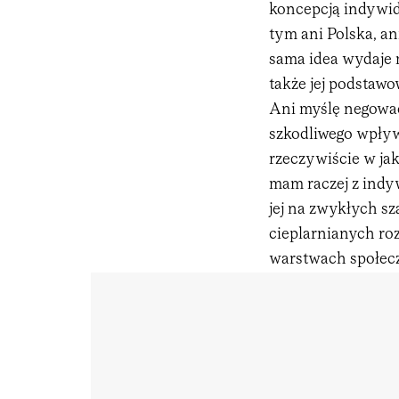
koncepcją indywid
tym ani Polska, an
sama idea wydaje m
także jej podstaw
Ani myślę negować
szkodliwego wpływ
rzeczywiście w jak
mam raczej z indy
jej na zwykłych sz
cieplarnianych roz
warstwach społec