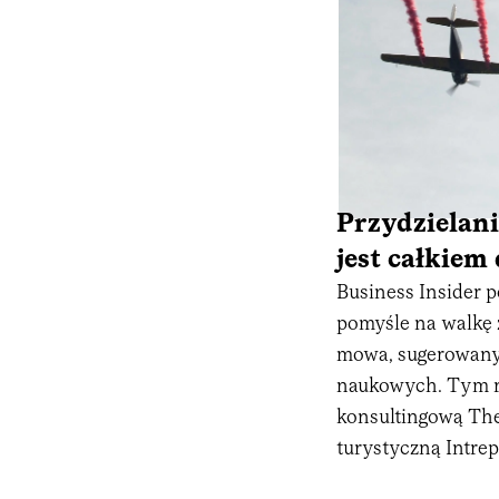
Przydzielan
jest całkiem
Business Insider 
pomyśle na walkę 
mowa, sugerowany 
naukowych. Tym ra
konsultingową The
turystyczną Intrep