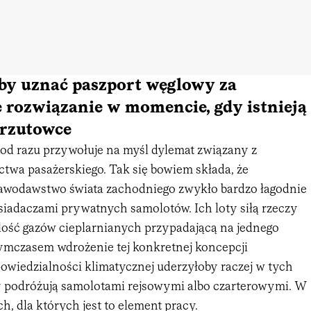
by uznać paszport węglowy za
 rozwiązanie w momencie, gdy istnieją
rzutowce
od razu przywołuje na myśl dylemat związany z
ctwa pasażerskiego. Tak się bowiem składa, że
awodawstwo świata zachodniego zwykło bardzo łagodnie
siadaczami prywatnych samolotów. Ich loty siłą rzeczy
ilość gazów cieplarnianych przypadającą na jednego
Tymczasem wdrożenie tej konkretnej koncepcji
owiedzialności klimatycznej uderzyłoby raczej w tych
y podróżują samolotami rejsowymi albo czarterowymi. W
ch, dla których jest to element pracy.