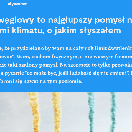
słyszałem
węglowy to najgłupszy pomysł 
mi klimatu, o jakim słyszałem
, że przydzielano by wam na cały rok limit dwutlenku
ować". Wam, osobom fizycznym, a nie waszym firmom
ie taki szalony pomysł. Na szczęście to tylko prowoka
 pytanie "co może być, jeśli ludzkość się nie zmieni"
 broni się nawet na tym poziomie.