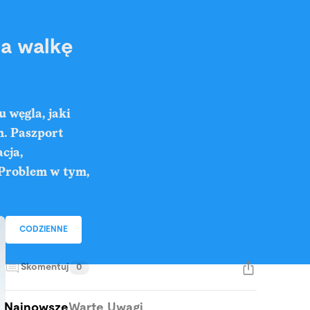
na walkę
 węgla, jaki
. Paszport
cja,
. Problem w tym,
CODZIENNE
Skomentuj
0
Najnowsze
Warte Uwagi