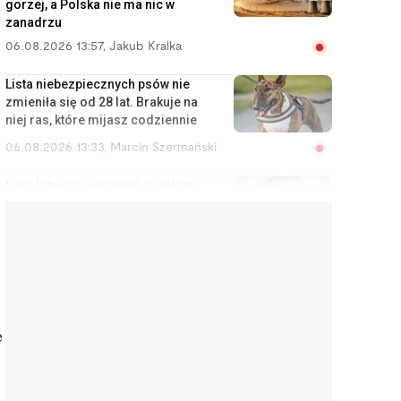
gorzej, a Polska nie ma nic w
zanadrzu
06.08.2026 13:57
,
Jakub Kralka
Lista niebezpiecznych psów nie
zmieniła się od 28 lat. Brakuje na
niej ras, które mijasz codziennie
06.08.2026 13:33
,
Marcin Szermański
Linia lotnicza wprowadza opłaty
za korzystanie ze schowka
bagażowego. Żeby pasażerowie
mniej się stresowali
06.08.2026 12:40
,
Edyta Wara-Wąsowska
Działkę ROD można stracić
łatwiej, niż się wydaje. Zarząd
może wypowiedzieć umowę w
e
kilku sytuacjach
06.08.2026 12:04
,
Edyta Wara-Wąsowska