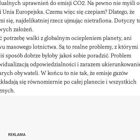
ualnych uprawnień do emisji CO2. Na pewno nie myśli o
i Unia Europejska. Czemu więc się czepiam? Dlatego, że
i się, najdelikatniej rzecz ujmując nietrafiona. Dotyczy t
owych założeń.
 potrzebę walki z globalnym ociepleniem planety, ani
u masowego lotnictwa. Są to realne problemy, z którymi
iś sposób dobrze byłoby jakoś sobie poradzić. Problem
widualizacją odpowiedzialności i zarazem ukierunkowani
arych obywateli. W końcu to nie tak, że emisje gazów
kładają się równomiernie po całej planecie i wszystkich
znych.
REKLAMA