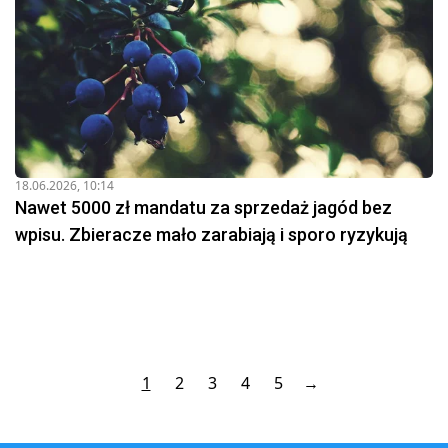
18.06.2026, 10:14
Nawet 5000 zł mandatu za sprzedaż jagód bez
wpisu. Zbieracze mało zarabiają i sporo ryzykują
1
2
3
4
5
→