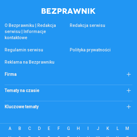
O Bezprawniku | Redakcja
Redakcja serwisu
serwisu | Informacje
kontaktowe
Regulamin serwisu
Polityka prywatności
Reklama na Bezprawniku
Firma
KSeF
Biznes
Tematy na czasie
Firma
Złoto
Podatek katastralny
Kluczowe tematy
Abonament RTV
bezprawnik.pl
Citi Handlowy
Bank Pekao
Codzienne
ecommerce
A
B
C
D
E
F
G
H
I
J
K
L
M
Alior Bank
ZUS
Edukacja
Energetyka