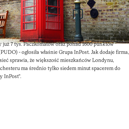
już 7 tys. Paczkomatów oraz ponad 1600 punktów
(PUDO) - ogłosiła właśnie Grupa InPost. Jak dodaje firma,
sieć sprawia, że większość mieszkańców Londynu,
hesteru ma średnio tylko siedem minut spacerem do
y InPost".