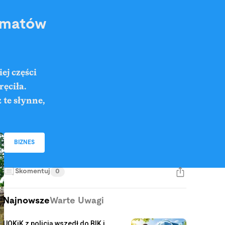
komatów
ej części
ręciła.
 te słynne,
BIZNES
Skomentuj
0
Najnowsze
Warte Uwagi
UOKiK z policją wszedł do BIK i