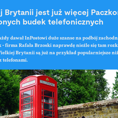
j Brytanii jest już więcej Pacz
onych budek telefonicznych
 każdy dawał InPostowi duże szanse na podbój zachodni
 - firma Rafała Brzoski naprawdę nieźle się tam rozk
lkiej Brytanii są już na przykład popularniejsze niż
z telefonami.