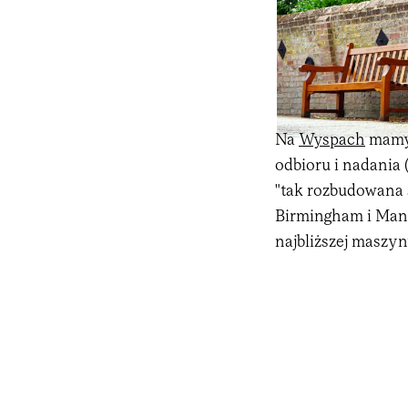
Na
Wyspach
mamy 
odbioru i nadania 
"tak rozbudowana 
Birmingham i Manc
najbliższej maszyn