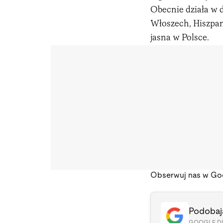
Obecnie działa w d
Włoszech, Hiszpanii
jasna w Polsce.
Obserwuj nas w Go
Podobają
GOOGLE D