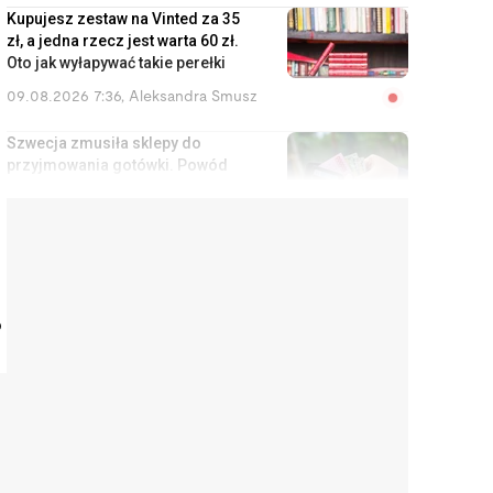
Kupujesz zestaw na Vinted za 35
zł, a jedna rzecz jest warta 60 zł.
Oto jak wyłapywać takie perełki
09.08.2026 7:36
,
Aleksandra Smusz
Szwecja zmusiła sklepy do
przyjmowania gotówki. Powód
powinien dać do myślenia
każdemu turyście
08.08.2026 16:22
,
Piotr Janus
Mus z mango z Gerbera kosztuje
62 zł za kg. Rodzice znaleźli na
o
Allegro zamiennik za 16 zł
08.08.2026 14:14
,
Aleksandra Smusz
Do mieszkania ze spadku nie
masz prawa, ale masz prawo do
zysków z wynajmu
08.08.2026 13:11
,
Miłosz Magrzyk