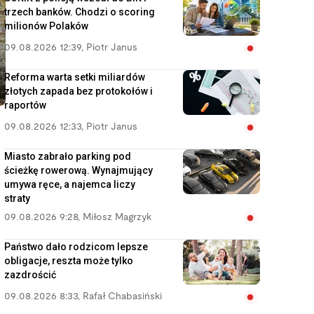
trzech banków. Chodzi o scoring
milionów Polaków
09.08.2026 12:39
,
Piotr Janus
Reforma warta setki miliardów
złotych zapada bez protokołów i
raportów
09.08.2026 12:33
,
Piotr Janus
Miasto zabrało parking pod
ścieżkę rowerową. Wynajmujący
umywa ręce, a najemca liczy
straty
09.08.2026 9:28
,
Miłosz Magrzyk
Państwo dało rodzicom lepsze
obligacje, reszta może tylko
zazdrościć
09.08.2026 8:33
,
Rafał Chabasiński