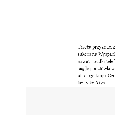
Trzeba przyznać, ż
sukces na Wyspach
nawet... budki tel
ciągle pocztówkowy
ulic tego kraju. C
już tylko 3 tys.