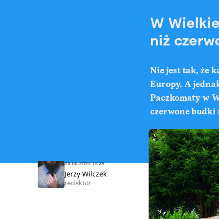
W Wielkie
niż czerw
Nie jest tak, że
Europy. A jednak
Paczkomaty w Wie
czerwone budki 
28.05.2024 12:39
Jerzy Wilczek
redaktor