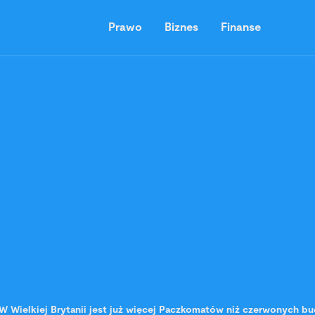
Prawo
Biznes
Finanse
W Wielkiej Brytanii jest już więcej Paczkomatów niż czerwonych b