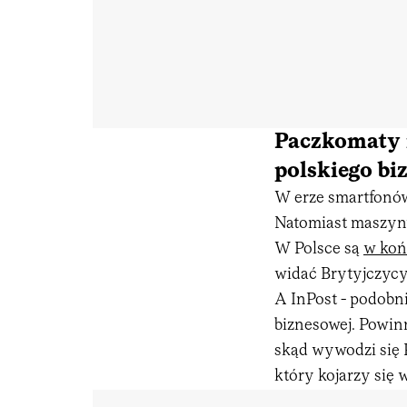
Paczkomaty 
polskiego bi
W erze smartfonów 
Natomiast maszyny
W Polsce są
w koń
widać Brytyjczycy
A InPost - podobn
biznesowej. Powin
skąd wywodzi się 
który kojarzy się