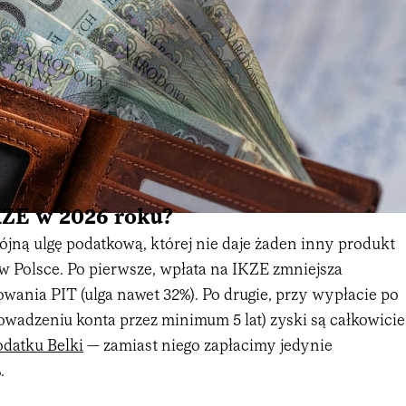
KZE w 2026 roku?
jną ulgę podatkową, której nie daje żaden inny produkt
 Polsce. Po pierwsze, wpłata na IKZE zmniejsza
wania PIT (ulga nawet 32%). Po drugie, przy wypłacie po
prowadzeniu konta przez minimum 5 lat) zyski są całkowicie
odatku Belki
— zamiast niego zapłacimy jedynie
.