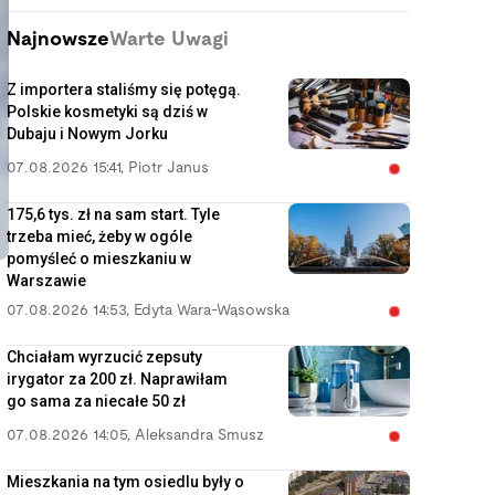
Najnowsze
Warte Uwagi
Z importera staliśmy się potęgą.
Polskie kosmetyki są dziś w
Dubaju i Nowym Jorku
07.08.2026 15:41
,
Piotr Janus
175,6 tys. zł na sam start. Tyle
trzeba mieć, żeby w ogóle
pomyśleć o mieszkaniu w
Warszawie
07.08.2026 14:53
,
Edyta Wara-Wąsowska
Chciałam wyrzucić zepsuty
irygator za 200 zł. Naprawiłam
go sama za niecałe 50 zł
07.08.2026 14:05
,
Aleksandra Smusz
Mieszkania na tym osiedlu były o