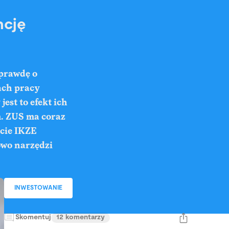
ncję
 prawdę o
ach pracy
est to efekt ich
m. ZUS ma coraz
cie IKZE
owo narzędzi
INWESTOWANIE
Skomentuj
12 komentarzy