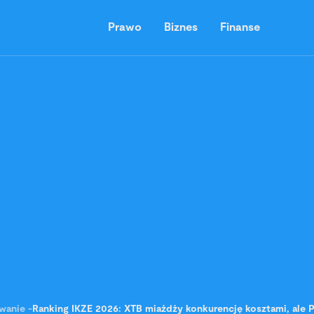
Prawo
Biznes
Finanse
wanie
-
Ranking IKZE 2026: XTB miażdży konkurencję kosztami, ale 