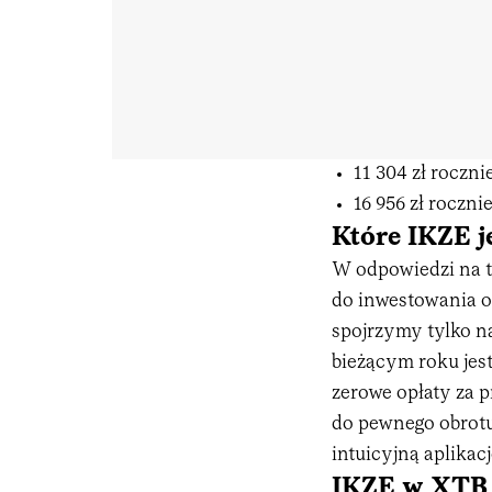
11 304 zł roczn
16 956 zł roczni
Które IKZE j
W odpowiedzi na to
do inwestowania or
spojrzymy tylko n
bieżącym roku jes
zerowe opłaty za p
do pewnego obrotu)
intuicyjną aplikacj
IKZE w XTB 