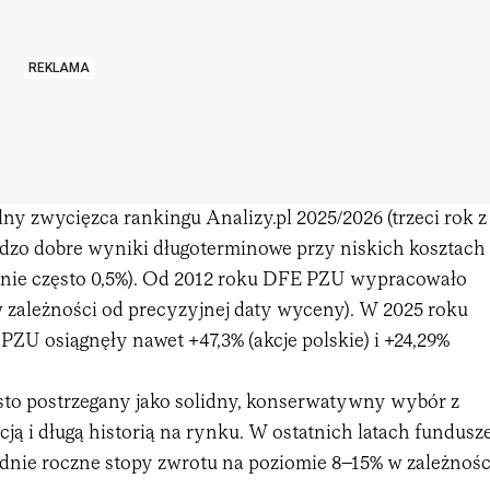
REKLAMA
y zwycięzca rankingu Analizy.pl 2025/2026 (trzeci rok z
ardzo dobre wyniki długoterminowe przy niskich kosztach
zanie często 0,5%). Od 2012 roku DFE PZU wypracowało
w zależności od precyzyjnej daty wyceny). W 2025 roku
PZU osiągnęły nawet +47,3% (akcje polskie) i +24,29%
ęsto postrzegany jako solidny, konserwatywny wybór z
ją i długą historią na rynku. W ostatnich latach fundusz
ednie roczne stopy zwrotu na poziomie 8–15% w zależnośc