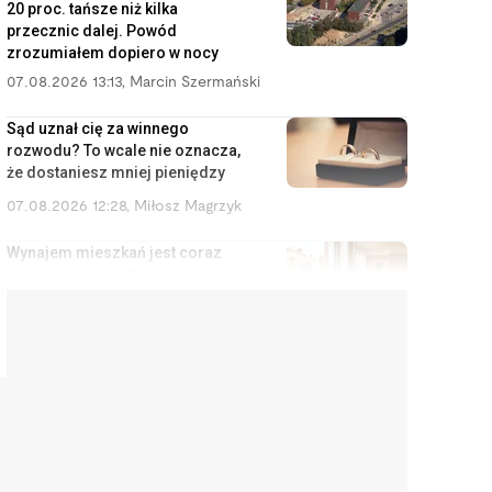
20 proc. tańsze niż kilka
przecznic dalej. Powód
zrozumiałem dopiero w nocy
07.08.2026 13:13
,
Marcin Szermański
Sąd uznał cię za winnego
rozwodu? To wcale nie oznacza,
że dostaniesz mniej pieniędzy
07.08.2026 12:28
,
Miłosz Magrzyk
Wynajem mieszkań jest coraz
mniej opłacalny. Nowe dane nie
ucieszą inwestorów
07.08.2026 11:38
,
Edyta Wara-Wąsowska
Koniec z cwanymi trikami w
sklepach internetowych. UE
zakazuje tych praktyk
07.08.2026 10:48
,
Mateusz Krakowski