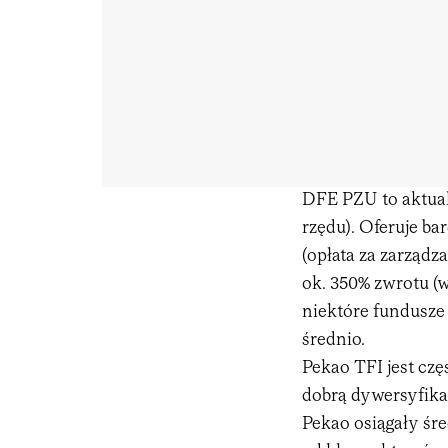
DFE PZU to aktualn
rzędu). Oferuje b
(opłata za zarząd
ok. 350% zwrotu (
niektóre fundusze 
średnio.
Pekao TFI jest cz
dobrą dywersyfikac
Pekao osiągały śr