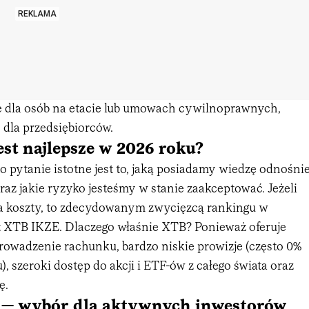
REKLAMA
ie dla osób na etacie lub umowach cywilnoprawnych,
e dla przedsiębiorców.
est najlepsze w 2026 roku?
 pytanie istotne jest to, jaką posiadamy wiedzę odnośni
az jakie ryzyko jesteśmy w stanie zaakceptować. Jeżeli
a koszty, to zdecydowanym zwycięzcą rankingu w
t XTB IKZE. Dlaczego właśnie XTB? Ponieważ oferuje
rowadzenie rachunku, bardzo niskie prowizje (często 0%
, szeroki dostęp do akcji i ETF-ów z całego świata oraz
ę.
— wybór dla aktywnych inwestorów