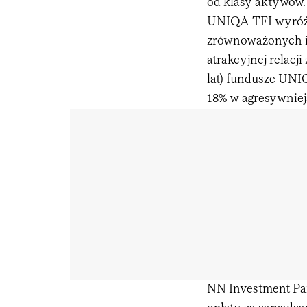
od klasy aktywów.
UNIQA TFI wyróżn
zrównoważonych i 
atrakcyjnej relacj
lat) fundusze UNI
18% w agresywniej
NN Investment Par