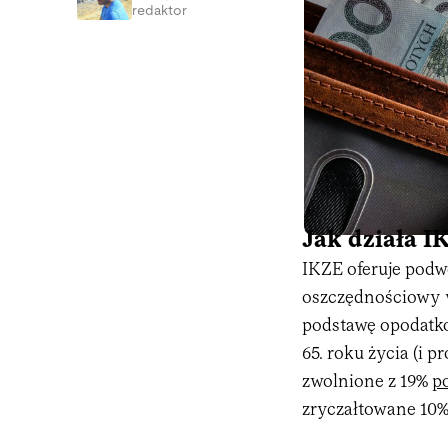
redaktor
Jak działa I
IKZE oferuje podwó
oszczędnościowy w
podstawę opodatko
65. roku życia (i 
zwolnione z 19%
p
zryczałtowane 10%