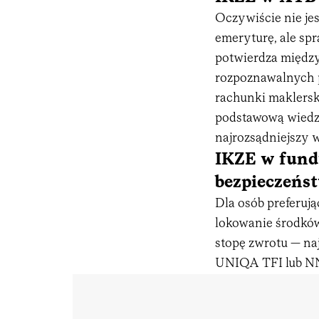
Oczywiście nie jes
emeryturę, ale spr
potwierdza między
rozpoznawalnych 
rachunki maklersk
podstawową wiedz
najrozsądniejszy w
IKZE w fund
bezpieczeńs
Dla osób preferuj
lokowanie środków 
stopę zwrotu — na
UNIQA TFI lub NN