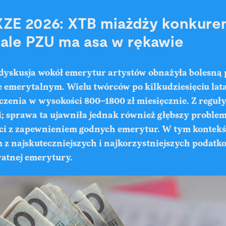
KZE 2026: XTB miażdży konkure
 ale PZU ma asa w rękawie
 dyskusja wokół emerytur artystów obnażyła bolesną
e emerytalnym. Wielu twórców po kilkudziesięciu lat
zenia w wysokości 800–1800 zł miesięcznie. Z reguły j
i; sprawa ta ujawniła jednak również głębszy proble
ci z zapewnieniem godnych emerytur. W tym kontekś
 z najskuteczniejszych i najkorzystniejszych podatk
atnej emerytury.