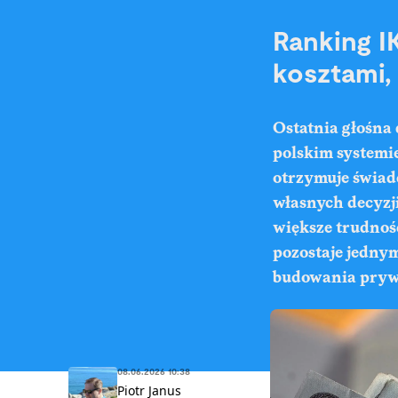
Ranking I
kosztami,
Ostatnia głośna
polskim systemi
otrzymuje świadc
własnych decyzj
większe trudnoś
pozostaje jednym
budowania pryw
08.06.2026 10:38
Piotr Janus