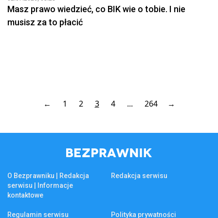
Masz prawo wiedzieć, co BIK wie o tobie. I nie
musisz za to płacić
←
1
2
3
4
...
264
→
O Bezprawniku | Redakcja
Redakcja serwisu
serwisu | Informacje
kontaktowe
Regulamin serwisu
Polityka prywatności