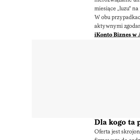
nierozwiązanie um
miesiące „luzu" n
W obu przypadkac
aktywnymi zgodam
iKonto Biznes w 
Dla kogo ta
Oferta jest skrojo