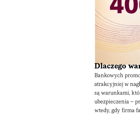
Dlaczego war
Bankowych promocj
atrakcyjniej w na
są warunkami, któ
ubezpieczenia – pr
wtedy, gdy firma f