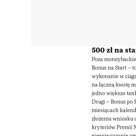
500 zł na sta
Poza moneybackie
Bonus na Start – t
wykonanie w ciągu 
na łączną kwotę mi
jedno większe tan
Drugi – Bonus po R
miesiącach kalend
złożeniu wniosku 
kryteriów Premii 