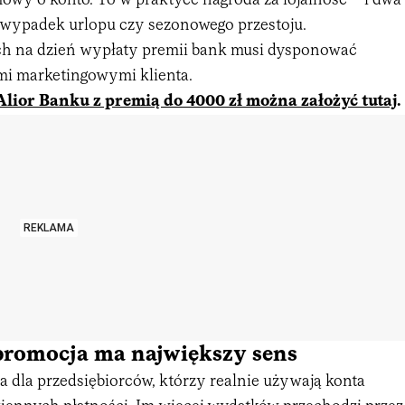
owy o konto. To w praktyce nagroda za lojalność – i dwa
a wypadek urlopu czy sezonowego przestoju.
h na dzień wypłaty premii bank musi dysponować
i marketingowymi klienta.
Alior Banku z premią do 4000 zł można założyć tutaj
.
REKLAMA
 promocja ma największy sens
na dla przedsiębiorców, którzy realnie używają konta