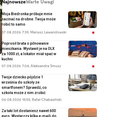
Najnowsze
Warte Uwagi
Moja Biedronka próbuje mnie
nacinać na drobne. Twoja może
robić to samo
07.08.2026 7:39
,
Mariusz Lewandowski
Poprosił brata o pilnowanie
mieszkania. Wystawił je na OLX
za 1000 zł, a lokator miał spać w
kuchni
07.08.2026 7:04
,
Aleksandra Smusz
Twoje dziecko pójdzie 1
września do szkoły ze
smartfonem? Sprawdź, co
szkoła może z nim zrobić
06.08.2026 15:55
,
Rafał Chabasiński
Za taki lot dostaniesz nawet 600
euro. Wystarczy kilka e-maili do