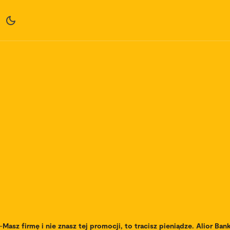
-
Masz firmę i nie znasz tej promocji, to tracisz pieniądze. Alior Ban