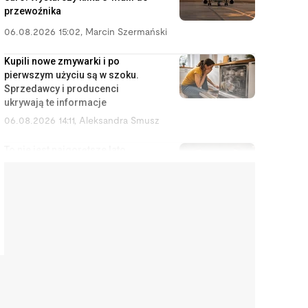
przewoźnika
06.08.2026 15:02
,
Marcin Szermański
Kupili nowe zmywarki i po
pierwszym użyciu są w szoku.
Sprzedawcy i producenci
ukrywają te informacje
06.08.2026 14:11
,
Aleksandra Smusz
To nie jest najgorętsze lato
twojego życia. Będzie znacznie
gorzej, a Polska nie ma nic w
zanadrzu
06.08.2026 13:57
,
Jakub Kralka
Lista niebezpiecznych psów nie
zmieniła się od 28 lat. Brakuje na
niej ras, które mijasz codziennie
06.08.2026 13:33
,
Marcin Szermański