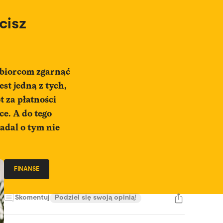
cisz
ębiorcom zgarnąć
st jedną z tych,
 za płatności
ce. A do tego
nadal o tym nie
FINANSE
Skomentuj
Podziel się swoją opinią!