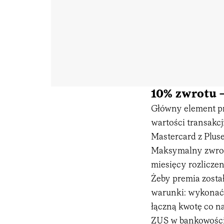
10% zwrotu –
Główny element p
wartości transak
Mastercard z Plus
Maksymalny zwrot 
miesięcy rozliczen
Żeby premia zosta
warunki: wykonać 
łączną kwotę co na
ZUS w bankowości 