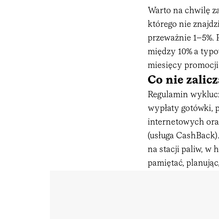
Warto na chwilę za
którego nie znajdz
przeważnie 1–5%. 
między 10% a typow
miesięcy promocji 
Co nie zalic
Regulamin wyklucza
wypłaty gotówki, p
internetowych ora
(usługa CashBack)
na stacji paliw, w
pamiętać, planując,