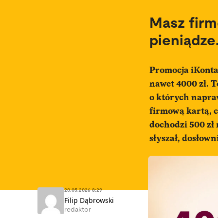
Masz firmę
pieniądze
Promocja iKonta
nawet 4000 zł. T
o których napra
firmową kartą, c
dochodzi 500 zł 
słyszał, dosłown
20.05.2026 8:29
Filip Dąbrowski
redaktor