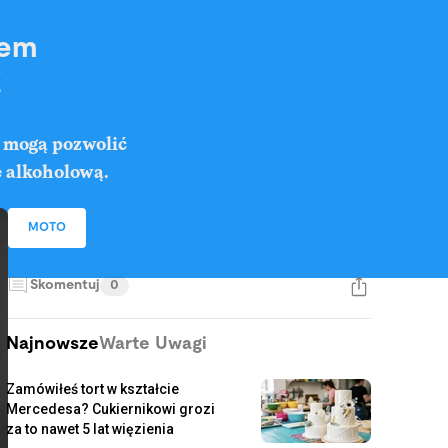
wem
!
y mogą pozwolić
ę alkoholową.
MOTO
Skomentuj
0
Najnowsze
Warte Uwagi
Zamówiłeś tort w kształcie
Mercedesa? Cukiernikowi grozi
za to nawet 5 lat więzienia