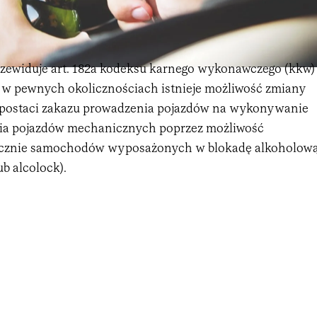
zewiduje art. 182a kodeksu karnego wykonawczego (kkw)
, w pewnych okolicznościach istnieje możliwość zmiany
 postaci zakazu prowadzenia pojazdów na wykonywanie
ia pojazdów mechanicznych poprzez możliwość
cznie samochodów wyposażonych w blokadę alkoholow
ub alcolock).