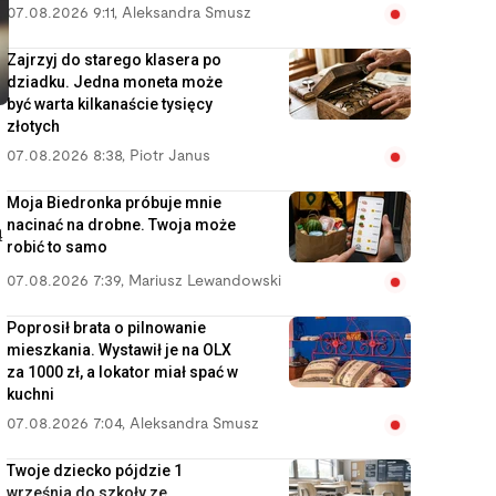
07.08.2026 9:11
,
Aleksandra Smusz
Zajrzyj do starego klasera po
dziadku. Jedna moneta może
być warta kilkanaście tysięcy
złotych
07.08.2026 8:38
,
Piotr Janus
Moja Biedronka próbuje mnie
nacinać na drobne. Twoja może
ą
robić to samo
07.08.2026 7:39
,
Mariusz Lewandowski
Poprosił brata o pilnowanie
mieszkania. Wystawił je na OLX
za 1000 zł, a lokator miał spać w
kuchni
07.08.2026 7:04
,
Aleksandra Smusz
Twoje dziecko pójdzie 1
września do szkoły ze