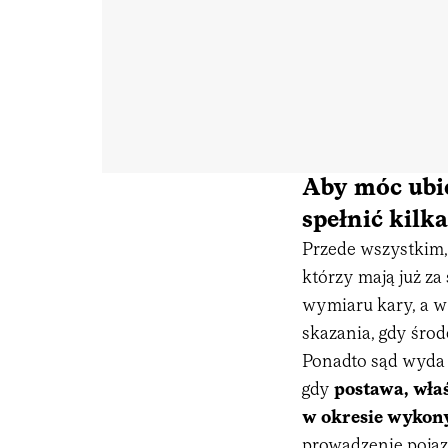
Aby móc ubie
spełnić kilk
Przede wszystkim,
którzy mają już z
wymiaru kary, a 
skazania, gdy środ
Ponadto sąd wyda 
gdy
postawa
,
wła
w okresie wykon
prowadzenie pojaz