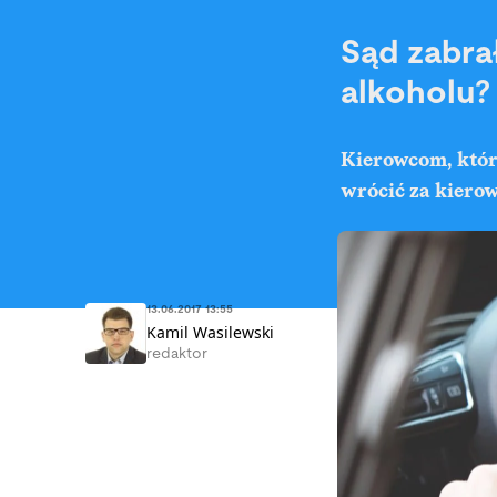
Sąd zabra
alkoholu?
Kierowcom, któr
wrócić za kierow
13.06.2017 13:55
Kamil Wasilewski
redaktor