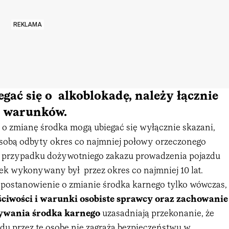
REKLAMA
gać się o alkoblokadę, należy łącznie
a warunków.
 o zmianę środka mogą ubiegać się wyłącznie skazani,
a sobą odbyty okres co najmniej połowy orzeczonego
w przypadku dożywotniego zakazu prowadzenia pojazdu
ek wykonywany był przez okres co najmniej 10 lat.
postanowienie o zmianie środka karnego tylko wówczas,
ściwości
i
warunki osobiste sprawcy
oraz
zachowanie
ywania środka karnego
uzasadniają przekonanie, że
du przez tę osobę nie zagraża bezpieczeństwu w