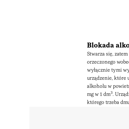
Blokada alk
Stwarza się, zatem
orzeczonego wobec 
wyłącznie tymi w
urządzenie, które 
alkoholu w powiet
3
mg w 1 dm
. Urzą
którego trzeba d