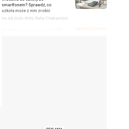
smartfonem? Sprawdź, co
szkoła może z nim zrobić
06.08.2026 15:55
,
Rafał Chabasiński
Za taki lot dostaniesz nawet 600
euro. Wystarczy kilka e-maili do
przewoźnika
06.08.2026 15:02
,
Marcin Szermański
Kupili nowe zmywarki i po
pierwszym użyciu są w szoku.
Sprzedawcy i producenci
ukrywają te informacje
06.08.2026 14:11
,
Aleksandra Smusz
To nie jest najgorętsze lato
twojego życia. Będzie znacznie
gorzej, a Polska nie ma nic w
zanadrzu
06.08.2026 13:57
,
Jakub Kralka