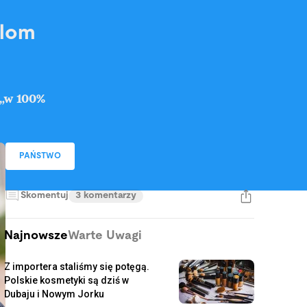
plom
 „w 100%
PAŃSTWO
Skomentuj
3 komentarzy
Najnowsze
Warte Uwagi
Z importera staliśmy się potęgą.
Polskie kosmetyki są dziś w
Dubaju i Nowym Jorku