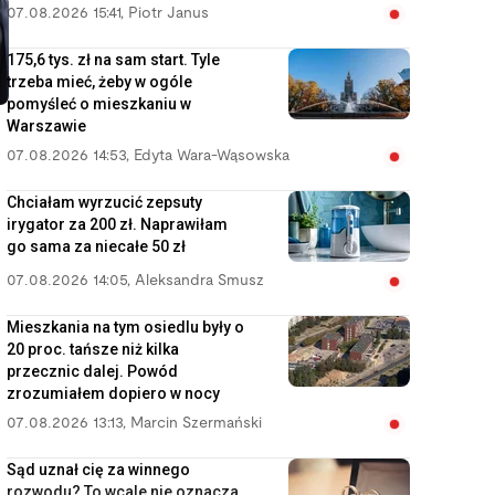
07.08.2026 15:41
,
Piotr Janus
175,6 tys. zł na sam start. Tyle
trzeba mieć, żeby w ogóle
pomyśleć o mieszkaniu w
Warszawie
07.08.2026 14:53
,
Edyta Wara-Wąsowska
Chciałam wyrzucić zepsuty
irygator za 200 zł. Naprawiłam
go sama za niecałe 50 zł
07.08.2026 14:05
,
Aleksandra Smusz
Mieszkania na tym osiedlu były o
20 proc. tańsze niż kilka
przecznic dalej. Powód
zrozumiałem dopiero w nocy
07.08.2026 13:13
,
Marcin Szermański
Sąd uznał cię za winnego
rozwodu? To wcale nie oznacza,