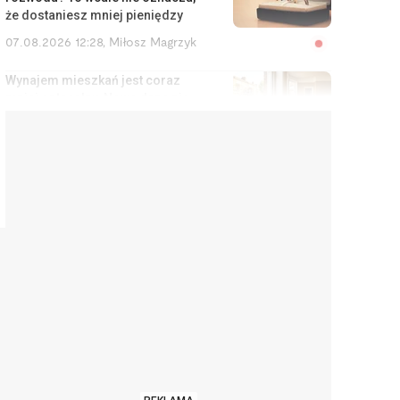
że dostaniesz mniej pieniędzy
07.08.2026 12:28
,
Miłosz Magrzyk
Wynajem mieszkań jest coraz
mniej opłacalny. Nowe dane nie
ucieszą inwestorów
07.08.2026 11:38
,
Edyta Wara-Wąsowska
Koniec z cwanymi trikami w
sklepach internetowych. UE
zakazuje tych praktyk
07.08.2026 10:48
,
Mateusz Krakowski
Interpretacje podatkowe
przestaną chronić podatników
na stałe. MF chce zmian
07.08.2026 9:59
,
Edyta Wara-Wąsowska
Zamówiłeś tort w kształcie