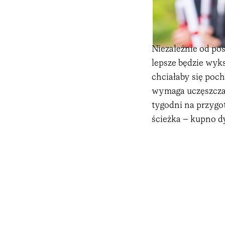
Niezależnie od pos
lepsze będzie wyk
chciałaby się poc
wymaga uczęszczani
tygodni na przygot
ścieżka – kupno dy