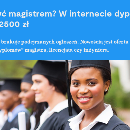
ć magistrem? W internecie dy
 2500 zł
 brakuje podejrzanych ogłoszeń. Nowością jest oferta
plomów” magistra, licencjata czy inżyniera.