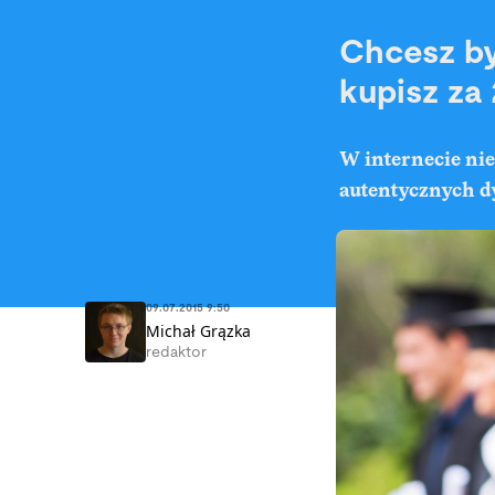
Chcesz by
kupisz za
W internecie nie
autentycznych dy
09.07.2015 9:50
Michał Grązka
redaktor