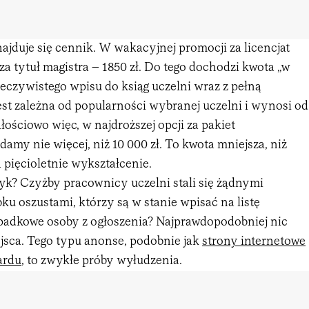
najduje się cennik. W wakacyjnej promocji za licencjat
 za tytuł magistra – 1850 zł. Do tego dochodzi kwota „w
rzeczywistego wpisu do ksiąg uczelni wraz z pełną
a jest zależna od popularności wybranej uczelni i wynosi od
ałościowo więc, w najdroższej opcji za pakiet
 damy nie więcej, niż 10 000 zł. To kwota mniejsza, niż
 pięcioletnie wykształcenie.
k? Czyżby pracownicy uczelni stali się żądnymi
u oszustami, którzy są w stanie wpisać na listę
adkowe osoby z ogłoszenia? Najprawdopodobniej nic
ejsca. Tego typu anonse, podobnie jak
strony internetowe
ardu
, to zwykłe próby wyłudzenia.