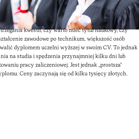
trzegania kwestii, czy warto mieć tytuł naukowy, czy
ształcenie zawodowe po technikum, większość osób
hwalić dyplomem uczelni wyższej w swoim CV. To jednak
a na studia i spędzenia przynajmniej kilku dni lub
owaniu pracy zaliczeniowej. Jest jednak „prostsza”
plomu. Ceny zaczynają się od kilku tysięcy złotych.