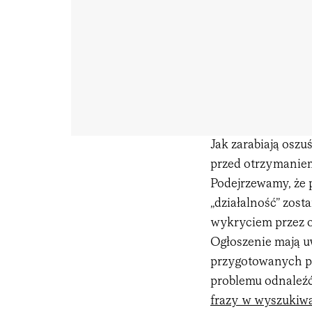
Jak zarabiają oszuś
przed otrzymaniem
Podejrzewamy, że p
„działalność” zost
wykryciem przez o
Ogłoszenie mają u
przygotowanych pr
problemu odnaleźć
frazy w wyszukiw