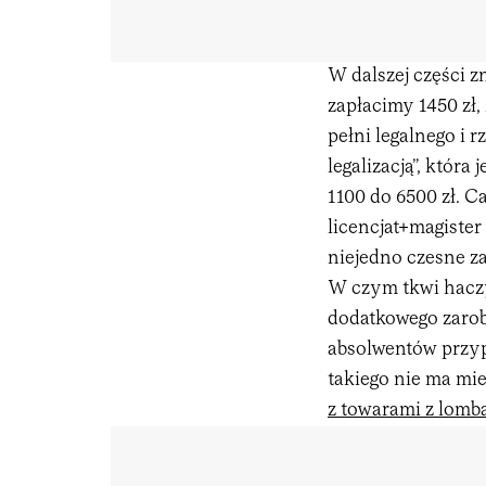
W dalszej części z
zapłacimy 1450 zł,
pełni legalnego i 
legalizacją”, któr
1100 do 6500 zł. C
licencjat+magister
niejedno czesne za
W czym tkwi haczy
dodatkowego zarobk
absolwentów przyp
takiego nie ma mi
z towarami z lomb