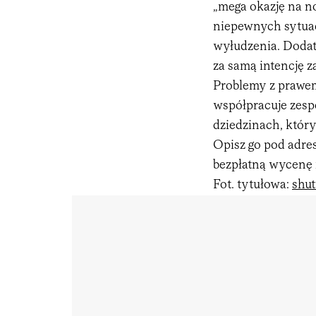
„mega okazję na no
niepewnych sytuac
wyłudzenia. Dodat
za samą intencję 
Problemy z prawem
współpracuje zesp
dziedzinach, który
Opisz go pod adr
bezpłatną wycenę 
Fot. tytułowa:
shut