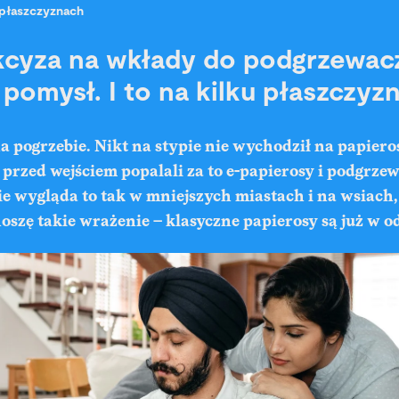
płaszczyznach
cyza na wkłady do podgrzewacz
 pomysł. I to na kilku płaszczyz
a pogrzebie. Nikt na stypie nie wychodził na papiero
przed wejściem popalali za to e-papierosy i podgrzew
e wygląda to tak w mniejszych miastach i na wsiach,
szę takie wrażenie – klasyczne papierosy są już w o