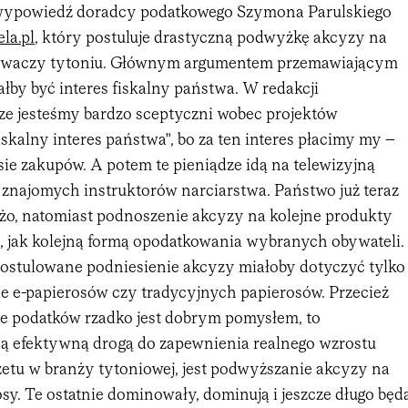
wypowiedź doradcy podatkowego Szymona Parulskiego
ela.pl
, który postuluje drastyczną podwyżkę akcyzy na
ewaczy tytoniu. Głównym argumentem przemawiającym
ałby być interes fiskalny państwa. W redakcji
e jesteśmy bardzo sceptyczni wobec projektów
skalny interes państwa", bo za ten interes płacimy my –
ie zakupów. A potem te pieniądze idą na telewizyjną
 znajomych instruktorów narciarstwa. Państwo już teraz
dużo, natomiast podnoszenie akcyzy na kolejne produkty
, jak kolejną formą opodatkowania wybranych obywateli.
 postulowane podniesienie akcyzy miałoby dotyczyć tylko
ie e-papierosów czy tradycyjnych papierosów. Przecież
 podatków rzadko jest dobrym pomysłem, to
ą efektywną drogą do zapewnienia realnego wzrostu
tu w branży tytoniowej, jest podwyższanie akcyzy na
sy. Te ostatnie dominowały, dominują i jeszcze długo będ