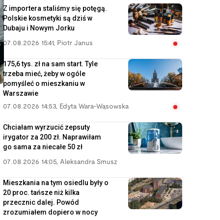
Z importera staliśmy się potęgą.
Polskie kosmetyki są dziś w
Dubaju i Nowym Jorku
07.08.2026 15:41
,
Piotr Janus
175,6 tys. zł na sam start. Tyle
trzeba mieć, żeby w ogóle
pomyśleć o mieszkaniu w
Warszawie
07.08.2026 14:53
,
Edyta Wara-Wąsowska
Chciałam wyrzucić zepsuty
irygator za 200 zł. Naprawiłam
go sama za niecałe 50 zł
07.08.2026 14:05
,
Aleksandra Smusz
Mieszkania na tym osiedlu były o
20 proc. tańsze niż kilka
przecznic dalej. Powód
zrozumiałem dopiero w nocy