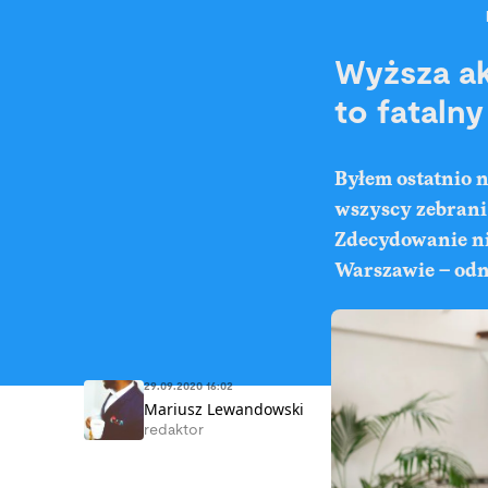
Wyższa ak
to fatalny
Byłem ostatnio n
wszyscy zebrani 
Zdecydowanie ni
Warszawie – odno
29.09.2020 16:02
Mariusz Lewandowski
redaktor