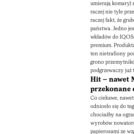
umierają komary) r
raczej nie tyle p
raczej fakt, że gr
państwa. Jedno jes
wkładów do IQOSa
premium. Produkta
ten nietrafiony po
grono przemytnikó
podgrzewaczy już t
Hit – nawet 
przekonane 
Co ciekawe, nawet
odniosło się do t
chociażby na ogr
wyrobów nowatorsk
papierosami ze wz