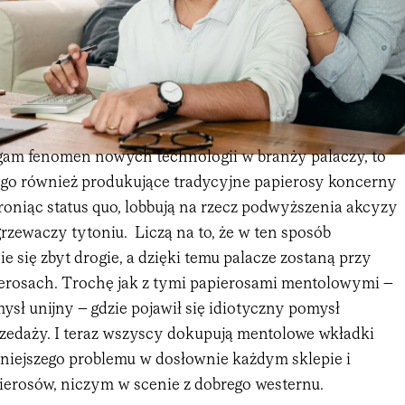
egam fenomen nowych technologii w branży palaczy, to
 go również produkujące tradycyjne papierosy koncerny
roniąc status quo, lobbują na rzecz podwyższenia akcyzy
rzewaczy tytoniu. Liczą na to, że w ten sposób
e się zbyt drogie, a dzięki temu palacze zostaną przy
erosach. Trochę jak z tymi papierosami mentolowymi –
ysł unijny – gdzie pojawił się idiotyczny pomysł
rzedaży. I teraz wszyscy dokupują mentolowe wkładki
niejszego problemu w dosłownie każdym sklepie i
pierosów, niczym w scenie z dobrego westernu.