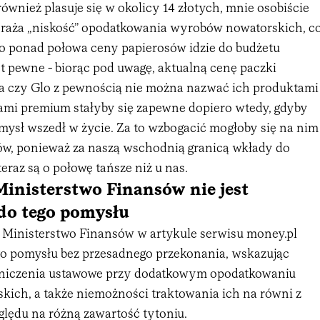
ównież plasuje się w okolicy 14 złotych, mnie osobiście
rzeraża „niskość” opodatkowania wyrobów nowatorskich, c
ubo ponad połowa ceny papierosów idzie do budżetu
t pewne - biorąc pod uwagę, aktualną cenę paczki
 czy Glo z pewnością nie można nazwać ich produktami
mi premium stałyby się zapewne dopiero wtedy, gdyby
mysł wszedł w życie. Za to wzbogacić mogłoby się na nim
w, ponieważ za naszą wschodnią granicą wkłady do
eraz są o połowę tańsze niż u nas.
Ministerstwo Finansów nie jest
do tego pomysłu
 Ministerstwo Finansów w artykule serwisu money.pl
ego pomysłu bez przesadnego przekonania, wskazując
aniczenia ustawowe przy dodatkowym opodatkowaniu
ich, a także niemożności traktowania ich na równi z
ględu na różną zawartość tytoniu.