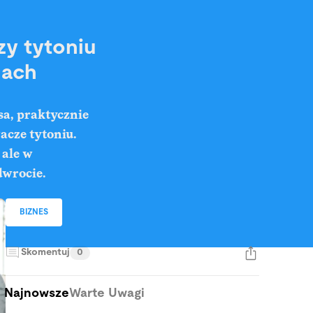
y tytoniu
nach
sa, praktycznie
acze tytoniu.
 ale w
dwrocie.
BIZNES
Skomentuj
0
Najnowsze
Warte Uwagi