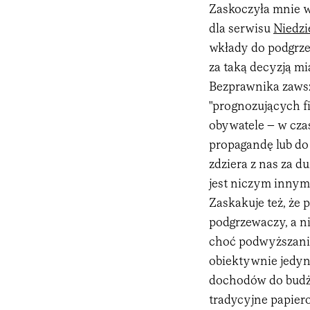
Zaskoczyła mnie 
dla serwisu
Niedzi
wkłady do podgrz
za taką decyzją mi
Bezprawnika zawsz
"prognozujących fi
obywatele – w czas
propagandę lub do
zdziera z nas za 
jest niczym innym
Zaskakuje też, że
podgrzewaczy, a n
choć podwyższanie
obiektywnie jedyn
dochodów do budże
tradycyjne papiero