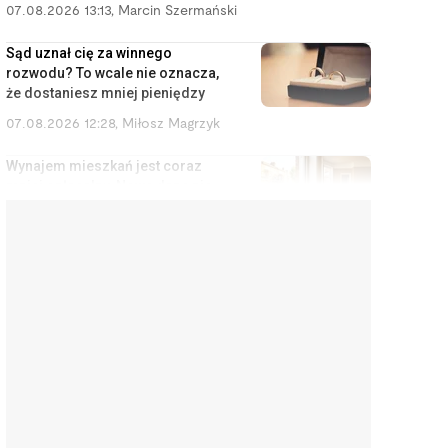
07.08.2026 13:13
,
Marcin Szermański
Sąd uznał cię za winnego
rozwodu? To wcale nie oznacza,
że dostaniesz mniej pieniędzy
07.08.2026 12:28
,
Miłosz Magrzyk
Wynajem mieszkań jest coraz
mniej opłacalny. Nowe dane nie
ucieszą inwestorów
07.08.2026 11:38
,
Edyta Wara-Wąsowska
Koniec z cwanymi trikami w
sklepach internetowych. UE
zakazuje tych praktyk
07.08.2026 10:48
,
Mateusz Krakowski
Interpretacje podatkowe
przestaną chronić podatników
na stałe. MF chce zmian