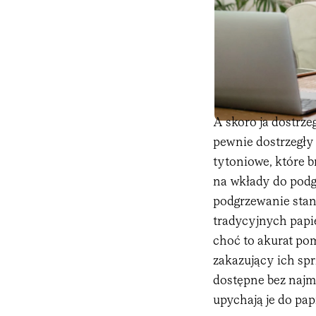
A skoro ja dostrz
pewnie dostrzegły
tytoniowe, które b
na wkłady do podg
podgrzewanie stani
tradycyjnych papi
choć to akurat pom
zakazujący ich sp
dostępne bez najm
upychają je do pa