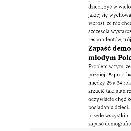
dzieci, żyć w wiel
jakiej się wychow
wprost, że nie chce
szczęścia wystarcz
respondentów, trójk
Zapaść demog
młodym Pola
Problem w tym, że
później. 99 proc. 
między 25 a 34 rok
zrzucić taki stan 
oczywiście chęć k
posiadaniu dzieci.
przede wszystkim 
zapaść demograficz