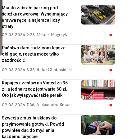
Miasto zabrało parking pod
ścieżkę rowerową. Wynajmujący
umywa ręce, a najemca liczy
straty
09.08.2026 9:28
,
Miłosz Magrzyk
Państwo dało rodzicom lepsze
obligacje, reszta może tylko
zazdrościć
09.08.2026 8:33
,
Rafał Chabasiński
Kupujesz zestaw na Vinted za 35
zł, a jedna rzecz jest warta 60 zł.
Oto jak wyłapywać takie perełki
09.08.2026 7:36
,
Aleksandra Smusz
Szwecja zmusiła sklepy do
przyjmowania gotówki. Powód
powinien dać do myślenia
każdemu turyście