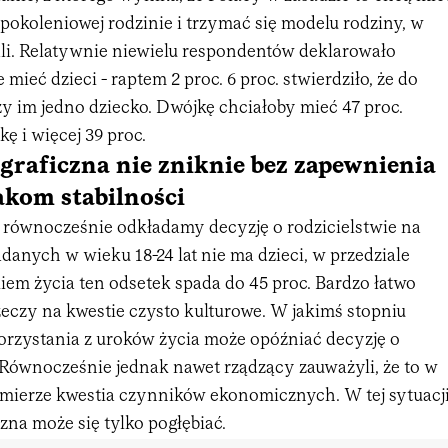
opokoleniowej rodzinie i trzymać się modelu rodziny, w
ali. Relatywnie niewielu respondentów deklarowało
 mieć dzieci - raptem 2 proc. 6 proc. stwierdziło, że do
y im jedno dziecko. Dwójkę chciałoby mieć 47 proc.
ę i więcej 39 proc.
raficzna nie zniknie bez zapewnienia
kom stabilności
 równocześnie odkładamy decyzję o rodzicielstwie na
badanych w wieku 18-24 lat nie ma dzieci, w przedziale
iem życia ten odsetek spada do 45 proc. Bardzo łatwo
rzeczy na kwestie czysto kulturowe. W jakimś stopniu
orzystania z uroków życia może opóźniać decyzję o
 Równocześnie jednak nawet rządzący zauważyli, że to w
mierze kwestia czynników ekonomicznych. W tej sytuacj
na może się tylko pogłębiać.