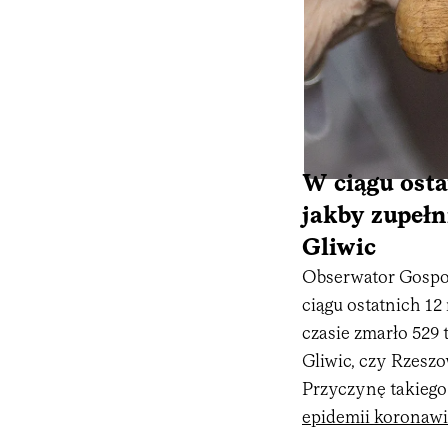
W ciągu osta
jakby zupełn
Gliwic
Obserwator Gospo
ciągu ostatnich 12
czasie zmarło 529 t
Gliwic, czy Rzesz
Przyczynę takiego
epidemii koronawi