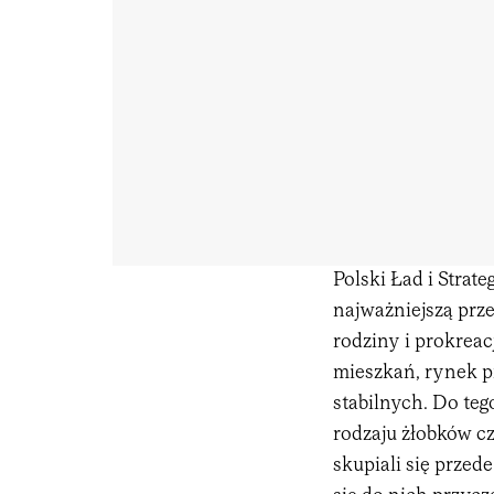
Polski Ład i Strate
najważniejszą prz
rodziny i prokrea
mieszkań, rynek p
stabilnych. Do te
rodzaju żłobków c
skupiali się przed