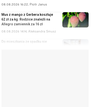
08.08.2026 16:22
,
Piotr Janus
Mus z mango z Gerbera kosztuje
62 zł za kg. Rodzice znaleźli na
Allegro zamiennik za 16 zł
08.08.2026 14:14
,
Aleksandra Smusz
Do mieszkania ze spadku nie
masz prawa, ale masz prawo do
zysków z wynajmu
08.08.2026 13:11
,
Miłosz Magrzyk
Nowy prezydent Krakowa
odziedziczy bombę. Długi,
strefa czystego transportu i
metro za 20 lat
08.08.2026 12:13
,
Mariusz Lewandowski
Kupił okulary za 2000 zł, żeby
oszczędzać na kroplach do