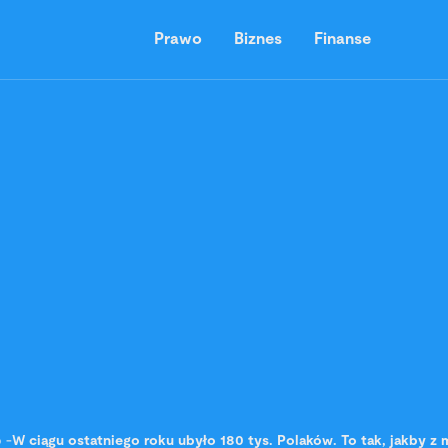
Prawo
Biznes
Finanse
o
-
W ciągu ostatniego roku ubyło 180 tys. Polaków. To tak, jakby z 