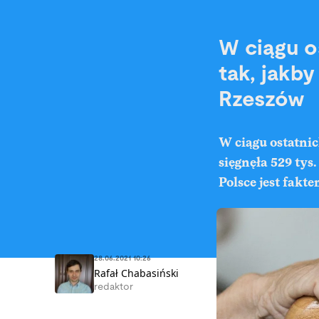
W ciągu o
tak, jakb
Rzeszów
W ciągu ostatnic
sięgnęła 529 tys
Polsce jest fakt
28.06.2021 10:26
Rafał Chabasiński
redaktor