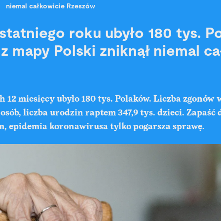
niemal całkowicie Rzeszów
statniego roku ubyło 180 tys. P
y z mapy Polski zniknął niemal c
h 12 miesięcy ubyło 180 tys. Polaków. Liczba zgonów 
. osób, liczba urodzin raptem 347,9 tys. dzieci. Zapaś
em, epidemia koronawirusa tylko pogarsza sprawę.