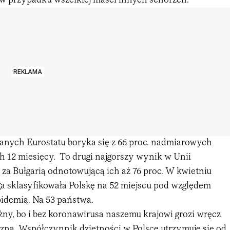
 w przypadku wszelkiej maści innych schorzeń.
REKLAMA
danych Eurostatu boryka się z 66 proc. nadmiarowych
h 12 miesięcy. To drugi najgorszy wynik w Unii
z za Bułgarią odnotowującą ich aż 76 proc. W kwietniu
a sklasyfikowała Polskę na 52 miejscu pod względem
pidemią. Na 53 państwa.
żny, bo i bez koronawirusa naszemu krajowi grozi wręcz
zna. Współczynnik dzietności w Polsce utrzymuje się od