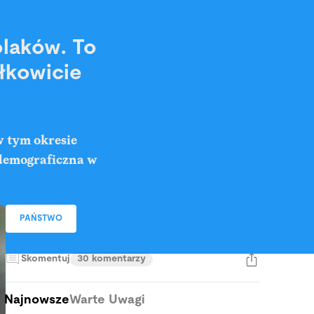
olaków. To
ałkowicie
w tym okresie
ć demograficzna w
PAŃSTWO
Skomentuj
30 komentarzy
Najnowsze
Warte Uwagi