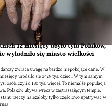
tnich 12 miesięcy ubyło tylu Polaków,
ie wyludniło się miasto wielkości
darczy zwraca uwagę na bardzo niepokojące dane. W
 miesięcy urodziło się 347,9 tys. dzieci. W tym samym
ys. osób, czyli o 180 tys. więcej. To niemalże populacja
owa. Polaków ubywa wręcz w zastraszającym tempie.
 stanu rzeczy należałoby tylko częściowo upatrywać w
rusa
.