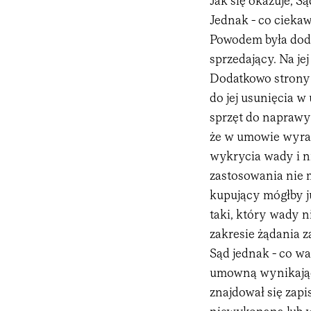
Jak się okazuje, S
Jednak - co ciekaw
Powodem była doda
sprzedający. Na je
Dodatkowo strony u
do jej usunięcia 
sprzęt do naprawy o
że w umowie wyraź
wykrycia wady i ni
zastosowania nie 
kupujący mógłby j
taki, który wady 
zakresie żądania 
Sąd jednak - co wa
umowną wynikając
znajdował się zapi