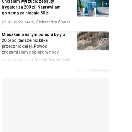
Chciałam wyrzucić zepsuty
irygator za 200 zł. Naprawiłam
go sama za niecałe 50 zł
07.08.2026 14:05
,
Aleksandra Smusz
Mieszkania na tym osiedlu były o
20 proc. tańsze niż kilka
przecznic dalej. Powód
zrozumiałem dopiero w nocy
07.08.2026 13:13
,
Marcin Szermański
Sąd uznał cię za winnego
rozwodu? To wcale nie oznacza,
że dostaniesz mniej pieniędzy
07.08.2026 12:28
,
Miłosz Magrzyk
Wynajem mieszkań jest coraz
mniej opłacalny. Nowe dane nie
ucieszą inwestorów
07.08.2026 11:38
,
Edyta Wara-Wąsowska