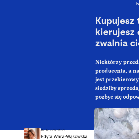
b
Kupujesz 
kierujesz
zwalnia c
Niektórzy przed
producenta, a n
jest przekierow
siedziby sprzeda
pozbyć się odpo
02.12.2019 14:01
Edyta Wara-Wąsowska