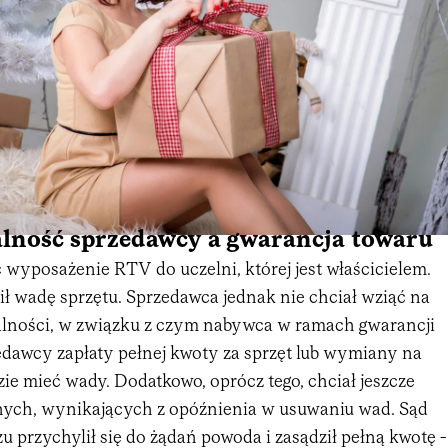
lność sprzedawcy a gwarancja towaru
ć wyposażenie RTV do uczelni, której jest właścicielem.
ił wadę sprzętu. Sprzedawca jednak nie chciał wziąć na
alności, w związku z czym nabywca w ramach gwarancji
edawcy zapłaty pełnej kwoty za sprzęt lub wymiany na
dzie mieć wady. Dodatkowo, oprócz tego, chciał jeszcze
ych, wynikających z opóźnienia w usuwaniu wad. Sąd
 przychylił się do żądań powoda i zasądził pełną kwotę -