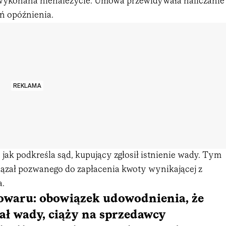
wykonana nienależycie. Umowa przewidywała naliczanie
eń opóźnienia.
REKLAMA
jak podkreśla sąd, kupujący zgłosił istnienie wady. Tym
zał pozwanego do zapłacenia kwoty wynikającej z
a.
owaru: obowiązek udowodnienia, że
ał wady, ciąży na sprzedawcy