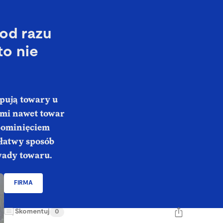
od razu
to nie
pują towary u
ami nawet towar
 pominięciem
 łatwy sposób
wady towaru.
FIRMA
Skomentuj
0