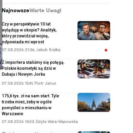
Najnowsze
Warte Uwagi
Czy w perspektywie 10 lat
wyląduję w okopie? Analityk,
który przewidział wojnę,
odpowiada mi wprost
07.08.2026 21:36
,
Jakub Kralka
Z importera staliśmy się potęgą.
Polskie kosmetyki są dziś w
Dubaju i Nowym Jorku
07.08.2026 15:41
,
Piotr Janus
175,6 tys. zł na sam start. Tyle
trzeba mieć, żeby w ogóle
pomyśleć o mieszkaniu w
Warszawie
07.08.2026 14:53
,
Edyta Wara-Wąsowska