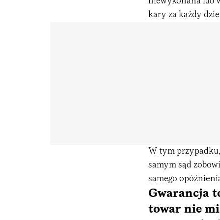
niewykonana lub 
kary za każdy dzi
W tym przypadku, 
samym sąd zobowią
samego opóźnieni
Gwarancja t
towar nie mi