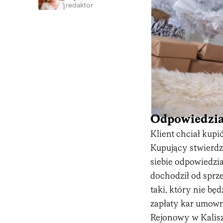
redaktor
Odpowiedzia
Klient chciał kupi
Kupujący stwierdz
siebie odpowiedzi
dochodził od sprz
taki, który nie bę
zapłaty kar umown
Rejonowy w Kaliszu