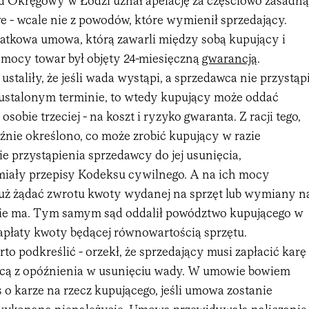
ąd Okręgowy w Łodzi uznał apelację za częściowo zasadną
e - wcale nie z powodów, które wymienił sprzedający.
tkowa umowa, którą zawarli między sobą kupujący i
j mocy towar był objęty 24-miesięczną
gwarancją
.
staliły, że jeśli wada wystąpi, a sprzedawca nie przystąp
w ustalonym terminie, to wtedy kupujący może oddać
sobie trzeciej - na koszt i ryzyko gwaranta. Z racji tego,
nie określono, co może zrobić kupujący w razie
e przystąpienia sprzedawcy do jej usunięcia,
miały przepisy Kodeksu cywilnego. A na ich mocy
uż żądać zwrotu kwoty wydanej na sprzęt lub wymiany n
nie ma. Tym samym sąd oddalił powództwo kupującego w
zapłaty kwoty będącej równowartością sprzętu.
rto podkreślić - orzekł, że sprzedający musi zapłacić karę
ą z opóźnienia w usunięciu wady. W umowie bowiem
s o karze na rzecz kupującego, jeśli umowa zostanie