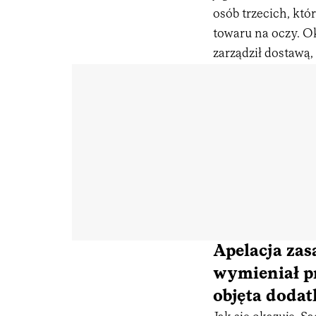
osób trzecich, któr
towaru na oczy. Ok
zarządził dostawą,
Apelacja zas
wymieniał p
objęta doda