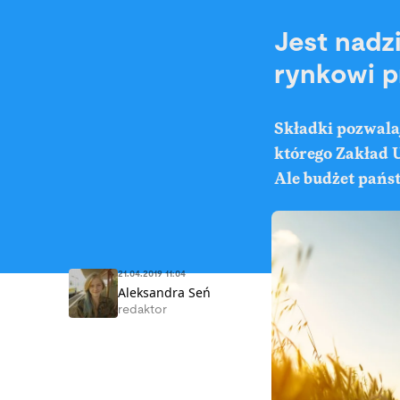
Jest nadz
rynkowi p
Składki pozwalaj
którego Zakład U
Ale budżet państ
21.04.2019 11:04
Aleksandra Seń
redaktor