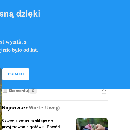
sną dzięki
st wynik, z
nie było od lat.
PODATKI
Skomentuj
0
Najnowsze
Warte Uwagi
Szwecja zmusiła sklepy do
przyjmowania gotówki. Powód