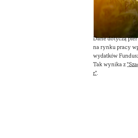
Dane dotyczą pier
na rynku pracy w
wydatków Fundusz
Tak wynika z
"Sza
r."
.