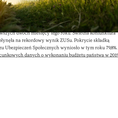
wszych dwóch miesięcy tego roku. Świetna koniunktura
płynęła na rekordowy wynik ZUSu. Pokrycie składką
u Ubezpieczeń Społecznych wyniosło w tym roku 79,8%.
cunkowych danych o wykonaniu budżetu państwa w 201