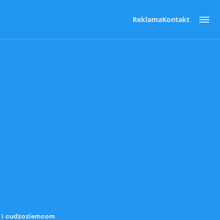
Reklama
Kontakt
y i cudzoziemcom