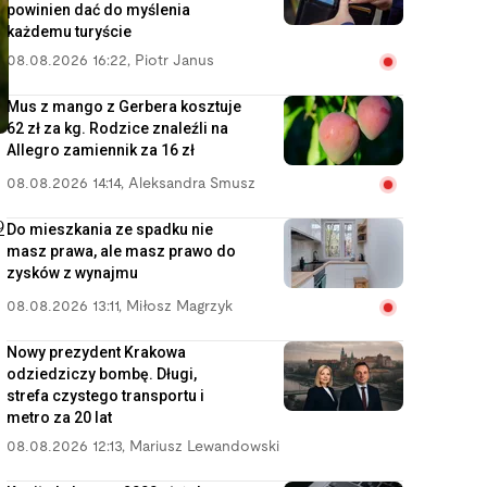
powinien dać do myślenia
każdemu turyście
08.08.2026 16:22
,
Piotr Janus
Mus z mango z Gerbera kosztuje
62 zł za kg. Rodzice znaleźli na
Allegro zamiennik za 16 zł
08.08.2026 14:14
,
Aleksandra Smusz
9
Do mieszkania ze spadku nie
masz prawa, ale masz prawo do
zysków z wynajmu
08.08.2026 13:11
,
Miłosz Magrzyk
Nowy prezydent Krakowa
odziedziczy bombę. Długi,
strefa czystego transportu i
metro za 20 lat
08.08.2026 12:13
,
Mariusz Lewandowski