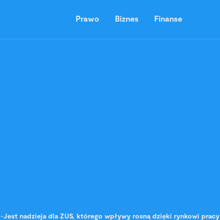
Prawo
Biznes
Finanse
-
Jest nadzieja dla ZUS, którego wpływy rosną dzięki rynkowi prac