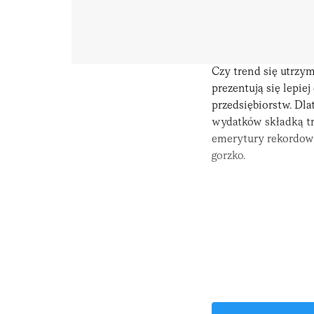
Czy trend się utrzy
prezentują się lepi
przedsiębiorstw. Dla
wydatków składką tr
emerytury rekordowy
gorzko.