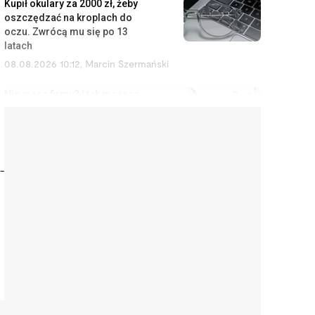
Kupił okulary za 2000 zł, żeby
oszczędzać na kroplach do
oczu. Zwrócą mu się po 13
latach
08.08.2026 10:12
,
Marcin Szermański
Nie masz firmy? I tak możesz
zostać uznany za
przedsiębiorcę
08.08.2026 9:12
,
Miłosz Magrzyk
-
Orlen budował rafinerie,
Kanadyjczycy przejęli Żabkę. Tak
Polska oddaje swoje
najcenniejsze aktywa
08.08.2026 8:11
,
Piotr Janus
Kupiła na Allegro klawiaturę za
400 zł. Gdy dowiedziała się, ile
dał za nią sprzedawca, przeżyła
szok