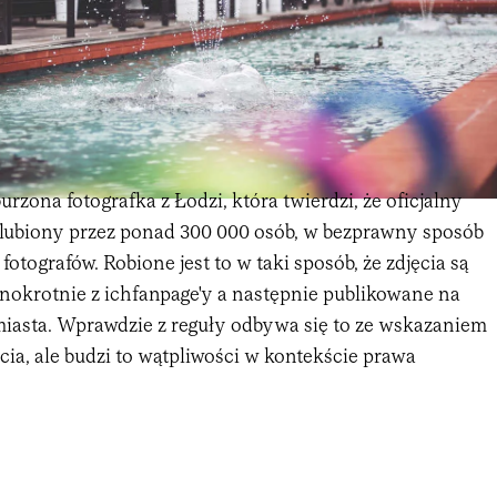
urzona fotografka z Łodzi, która twierdzi, że oficjalny
olubiony przez ponad 300 000 osób, w bezprawny sposób
 fotografów. Robione jest to w taki sposób, że zdjęcia są
nokrotnie z ichfanpage'y a następnie publikowane na
miasta. Wprawdzie z reguły odbywa się to ze wskazaniem
ęcia, ale budzi to wątpliwości w kontekście prawa