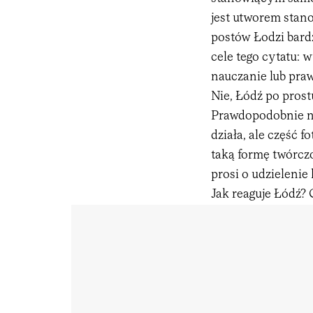
jest utworem sta
postów Łodzi bard
cele tego cytatu: 
nauczanie lub pra
Nie, Łódź po prost
Prawdopodobnie ni
działa, ale część f
taką formę twórczo
prosi o udzielenie
Jak reaguje Łódź? 