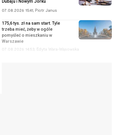
Dubaju i Nowym Jorku
07.08.2026 15:41
,
Piotr Janus
175,6 tys. zł na sam start. Tyle
trzeba mieć, żeby w ogóle
pomyśleć o mieszkaniu w
Warszawie
07.08.2026 14:53
,
Edyta Wara-Wąsowska
Chciałam wyrzucić zepsuty
irygator za 200 zł. Naprawiłam
go sama za niecałe 50 zł
07.08.2026 14:05
,
Aleksandra Smusz
Mieszkania na tym osiedlu były o
20 proc. tańsze niż kilka
przecznic dalej. Powód
zrozumiałem dopiero w nocy
07.08.2026 13:13
,
Marcin Szermański