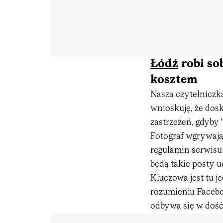
Łódź
robi so
kosztem
Nasza czytelniczk
wnioskuję, że dos
zastrzeżeń, gdyby
Fotograf wgrywają
regulamin serwisu 
będą takie posty u
Kluczowa jest tu j
rozumieniu Facebo
odbywa się w dość