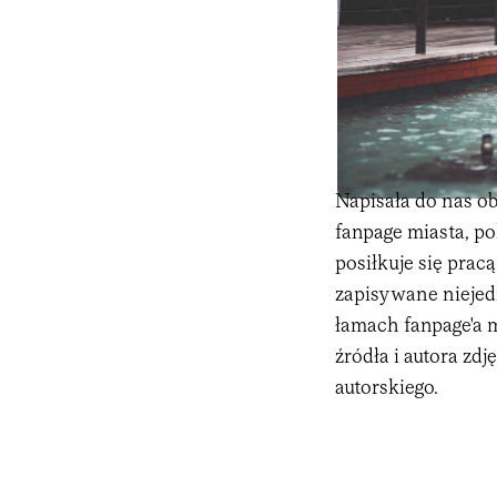
Napisała do nas ob
fanpage miasta, p
posiłkuje się pracą
zapisywane niejed
łamach fanpage'a 
źródła i autora zdj
autorskiego.