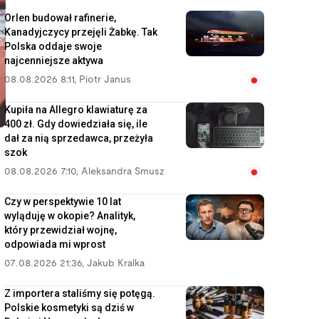
Orlen budował rafinerie,
Kanadyjczycy przejęli Żabkę. Tak
Polska oddaje swoje
najcenniejsze aktywa
08.08.2026 8:11
,
Piotr Janus
Kupiła na Allegro klawiaturę za
400 zł. Gdy dowiedziała się, ile
dał za nią sprzedawca, przeżyła
szok
08.08.2026 7:10
,
Aleksandra Smusz
Czy w perspektywie 10 lat
wyląduję w okopie? Analityk,
który przewidział wojnę,
odpowiada mi wprost
07.08.2026 21:36
,
Jakub Kralka
Z importera staliśmy się potęgą.
Polskie kosmetyki są dziś w