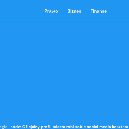
Prawo
Biznes
Finanse
ogie
-
Łódź: Oficjalny profil miasta robi sobie social media koszte