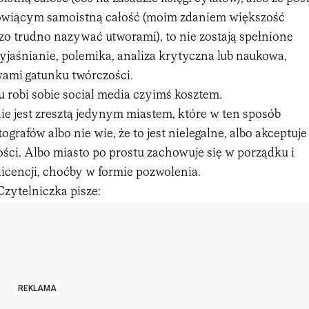
nowiącym samoistną całość (moim zdaniem większość
zo trudno nazywać utworami), to nie zostają spełnione
wyjaśnianie, polemika, analiza krytyczna lub naukowa,
wami gatunku twórczości.
u robi sobie social media czyimś kosztem.
e jest zresztą jedynym miastem, które w ten sposób
otografów albo nie wie, że to jest nielegalne, albo akceptuje
ści. Albo miasto po prostu zachowuje się w porządku i
 licencji, choćby w formie pozwolenia.
Czytelniczka pisze:
REKLAMA