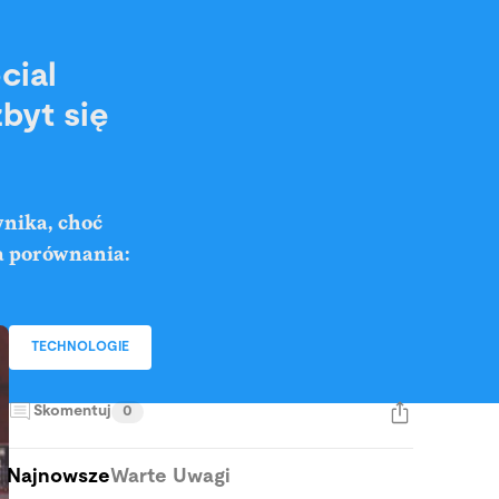
cial
byt się
wnika, choć
la porównania:
TECHNOLOGIE
Skomentuj
0
Najnowsze
Warte Uwagi