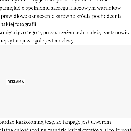
prawa cytatu. Aby jednak
prawo cytatu
stosować
 pamiętać o spełnieniu szeregu kluczowym warunków.
t prawidłowe oznaczenie zarówno źródła pochodzenia
 takiej fotografii.
amiętając o tego typu zastrzeżeniach, należy zastanowić
kiej sytuacji w ogóle jest możliwy.
REKLAMA
bardzo karkołomną tezę, że fanpage jest utworem
tną całość (coś na zasadzie księgi cytatów), albo że pos