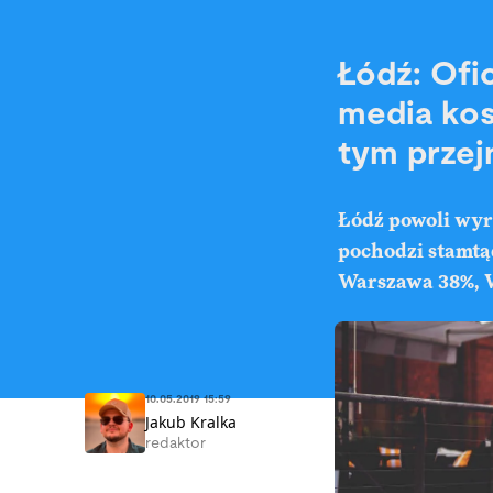
Łódź: Ofic
media kos
tym przej
Łódź powoli wyr
pochodzi stamtą
Warszawa 38%, 
10.05.2019 15:59
Jakub Kralka
redaktor