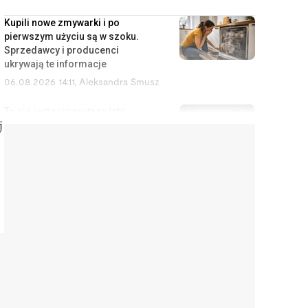
Kupili nowe zmywarki i po
pierwszym użyciu są w szoku.
Sprzedawcy i producenci
ukrywają te informacje
06.08.2026 14:11
,
Aleksandra Smusz
To nie jest najgorętsze lato
twojego życia. Będzie znacznie
j
gorzej, a Polska nie ma nic w
zanadrzu
06.08.2026 13:57
,
Jakub Kralka
Lista niebezpiecznych psów nie
zmieniła się od 28 lat. Brakuje na
niej ras, które mijasz codziennie
06.08.2026 13:33
,
Marcin Szermański
Linia lotnicza wprowadza opłaty
za korzystanie ze schowka
bagażowego. Żeby pasażerowie