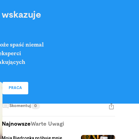
o wskazuje
oże spaść niemal
eksperci
pakujących
PRACA
Skomentuj
0
Najnowsze
Warte Uwagi
Moja Biedronka próbuje mnie