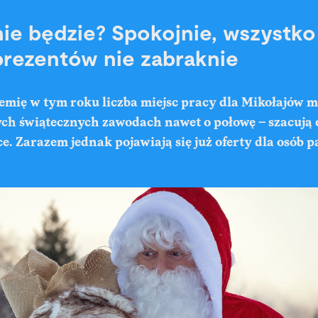
nie będzie? Spokojnie, wszystk
 prezentów nie zabraknie
emię w tym roku liczba miejsc pracy dla Mikołajów m
ych świątecznych zawodach nawet o połowę – szacują 
e. Zarazem jednak pojawiają się już oferty dla osób 