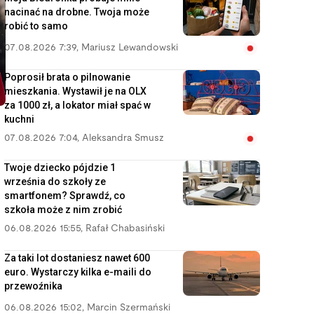
nacinać na drobne. Twoja może
robić to samo
07.08.2026 7:39
,
Mariusz Lewandowski
Poprosił brata o pilnowanie
mieszkania. Wystawił je na OLX
za 1000 zł, a lokator miał spać w
kuchni
07.08.2026 7:04
,
Aleksandra Smusz
Twoje dziecko pójdzie 1
września do szkoły ze
smartfonem? Sprawdź, co
szkoła może z nim zrobić
06.08.2026 15:55
,
Rafał Chabasiński
Za taki lot dostaniesz nawet 600
euro. Wystarczy kilka e-maili do
przewoźnika
06.08.2026 15:02
,
Marcin Szermański