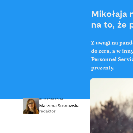
Mikołaja 
na to, że
Z uwagi na pand
do zera, a w inn
Personnel Servic
prezenty.
01.12.2020 20:34
Marzena Sosnowska
redaktor