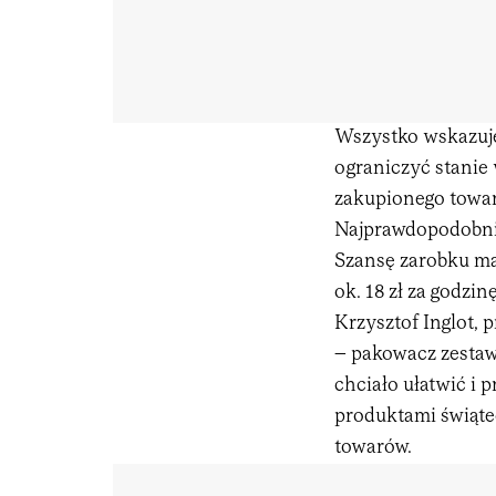
Wszystko wskazuje
ograniczyć stanie
zakupionego towaru
Najprawdopodobnie
Szansę zarobku ma
ok. 18 zł za godzinę
Krzysztof Inglot, 
– pakowacz zestaw
chciało ułatwić i 
produktami świątec
towarów.