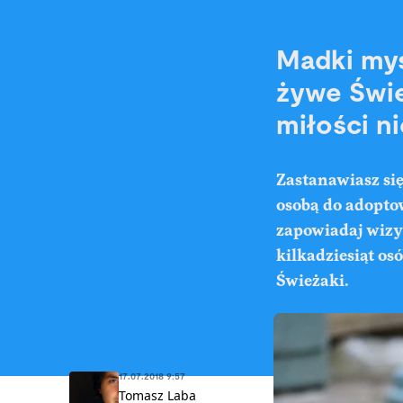
Madki myś
żywe Świe
miłości n
Zastanawiasz się
osobą do adoptow
zapowiadaj wizyt
kilkadziesiąt os
Świeżaki.
17.07.2018 9:57
Tomasz Laba