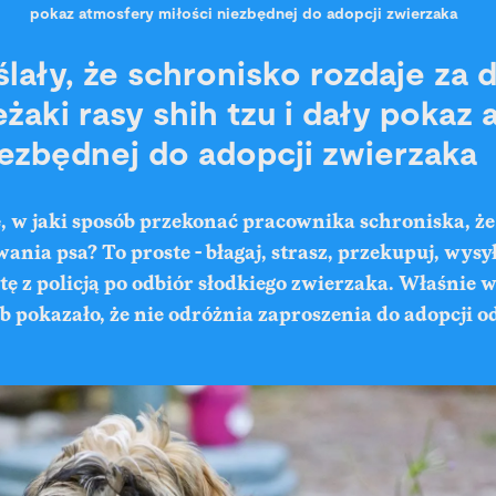
pokaz atmosfery miłości niezbędnej do adopcji zwierzaka
lały, że schronisko rozdaje za
żaki rasy shih tzu i dały pokaz
iezbędnej do adopcji zwierzaka
, w jaki sposób przekonać pracownika schroniska, że
ania psa? To proste - błagaj, strasz, przekupuj, wysył
ę z policją po odbiór słodkiego zwierzaka. Właśnie w
ób pokazało, że nie odróżnia zaproszenia do adopcji o