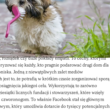
 rozsądek czy duże pokłady empatii. To cechy, którymi
ryzować się każdy, kto pragnie podarować drugi dom dla
oniska. Jedną z niewątpliwych zalet mediów
jest to, że potrafią w krótkim czasie zorganizować sporą
 osiągnięcia jakiegoś celu. Wykorzystują to zarówno
ziesiątki licznych fundacji i stowarzyszeń, które wzięły
c czworonogom. To właśnie Facebook stał się głównym
wym, który umożliwia dotarcie do tysięcy potencjalnych