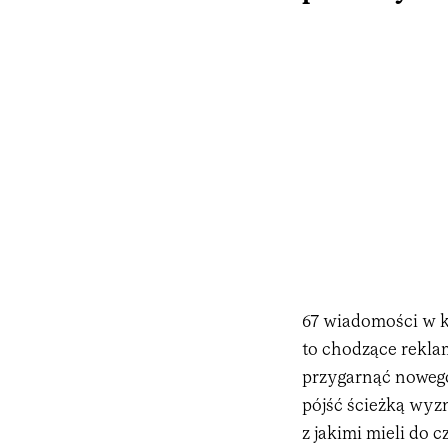
67 wiadomości w ki
to chodzące rekla
przygarnąć nowego
pójść ścieżką wyz
z jakimi mieli do 