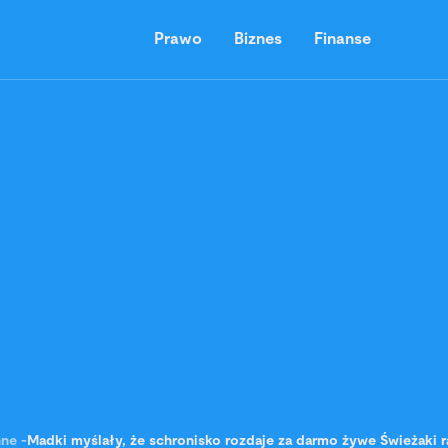
Prawo
Biznes
Finanse
nne
-
Madki myślały, że schronisko rozdaje za darmo żywe Świeżaki ra