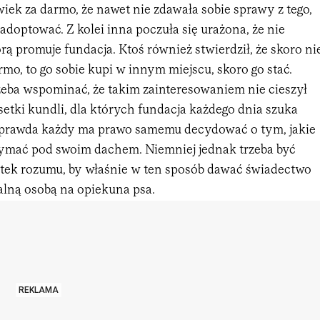
iek za darmo, że nawet nie zdawała sobie sprawy z tego,
 adoptować. Z kolei inna poczuła się urażona, że nie
órą promuje fundacja. Ktoś również stwierdził, że skoro ni
rmo, to go sobie kupi w innym miejscu, skoro go stać.
zeba wspominać, że takim zainteresowaniem nie cieszył
setki kundli, dla których fundacja każdego dnia szuka
prawda każdy ma prawo samemu decydować o tym, jakie
zymać pod swoim dachem. Niemniej jednak trzeba być
ek rozumu, by właśnie w ten sposób dawać świadectwo
dealną osobą na opiekuna psa.
REKLAMA