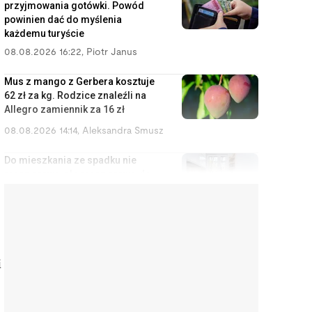
przyjmowania gotówki. Powód
powinien dać do myślenia
każdemu turyście
08.08.2026 16:22
,
Piotr Janus
Mus z mango z Gerbera kosztuje
62 zł za kg. Rodzice znaleźli na
Allegro zamiennik za 16 zł
08.08.2026 14:14
,
Aleksandra Smusz
Do mieszkania ze spadku nie
masz prawa, ale masz prawo do
zysków z wynajmu
08.08.2026 13:11
,
Miłosz Magrzyk
Nowy prezydent Krakowa
odziedziczy bombę. Długi,
i
strefa czystego transportu i
metro za 20 lat
08.08.2026 12:13
,
Mariusz Lewandowski