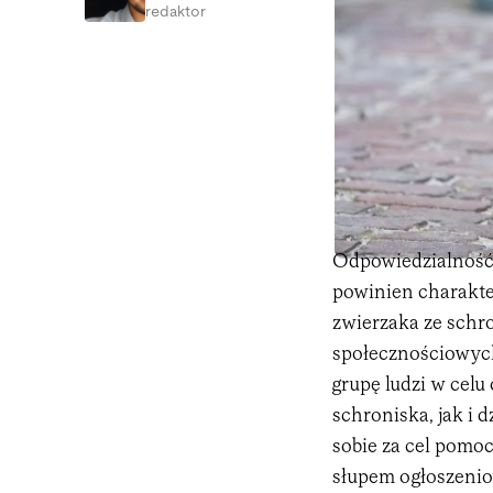
redaktor
Odpowiedzialność,
powinien charakte
zwierzaka ze schr
społecznościowych 
grupę ludzi w celu
schroniska, jak i d
sobie za cel pomo
słupem ogłoszenio