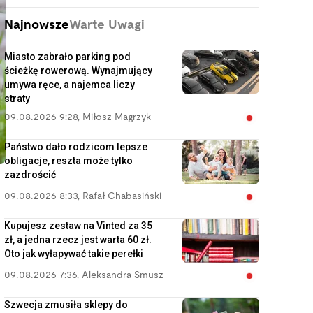
Najnowsze
Warte Uwagi
Miasto zabrało parking pod
ścieżkę rowerową. Wynajmujący
umywa ręce, a najemca liczy
straty
09.08.2026 9:28
,
Miłosz Magrzyk
Państwo dało rodzicom lepsze
obligacje, reszta może tylko
zazdrościć
09.08.2026 8:33
,
Rafał Chabasiński
Kupujesz zestaw na Vinted za 35
zł, a jedna rzecz jest warta 60 zł.
Oto jak wyłapywać takie perełki
09.08.2026 7:36
,
Aleksandra Smusz
Szwecja zmusiła sklepy do