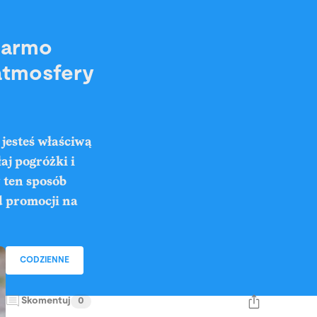
 darmo
 atmosfery
 jesteś właściwą
aj pogróżki i
 ten sposób
d promocji na
CODZIENNE
Skomentuj
0