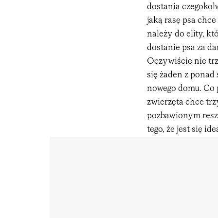
dostania czegokolw
jaką rasę psa chce
należy do elity, kt
dostanie psa za da
Oczywiście nie tr
się żaden z ponad 
nowego domu. Co 
zwierzęta chce tr
pozbawionym reszt
tego, że jest się i