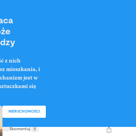
aca
oże
ędzy
ć z nich
ez mieszkania, i
echanizm jest w
sztuczkami się
NIERUCHOMOŚCI
Skomentuj
0