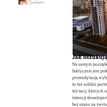
redaktor
Jak oszukuj
Na samym początku
faktycznie jest po
premedytacją wybr
to też solidni part
też tacy, których 
intencji dewelopera
bez szans na zwró