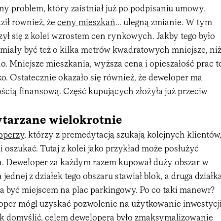
ny problem, który zaistniał już po podpisaniu umowy.
ził również, że
ceny mieszkań
... ulegną zmianie. W tym
ył się z kolei wzrostem cen rynkowych. Jakby tego było
 miały być też o kilka metrów kwadratowych mniejsze, ni
o. Mniejsze mieszkania, wyższa cena i opieszałość prac t
o. Ostatecznie okazało się również, że deweloper ma
ścią finansową. Część kupujących złożyła już przeciw
wtarzane wielokrotnie
operzy
, którzy z premedytacją szukają kolejnych klientów
 oszukać. Tutaj z kolei jako przykład może posłużyć
ia. Deweloper za każdym razem kupował duży obszar w
jednej z działek tego obszaru stawiał blok, a druga działk
ła być miejscem na plac parkingowy. Po co taki manewr?
oper mógł uzyskać pozwolenie na użytkowanie inwestycji
nak domyślić, celem dewelopera było zmaksymalizowanie