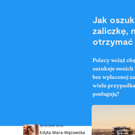
Jak oszuk
zaliczkę, 
otrzymać
Polacy wciąż chę
oszukuje swoich 
bez wpłaconej za
wielu przypadkac
posługują?
02.10.2019 12:04
Edyta Wara-Wąsowska