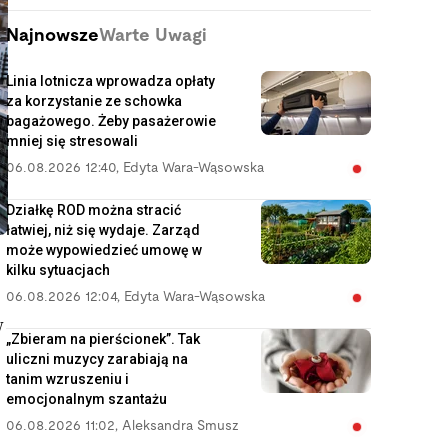
Najnowsze
Warte Uwagi
Linia lotnicza wprowadza opłaty
za korzystanie ze schowka
bagażowego. Żeby pasażerowie
mniej się stresowali
06.08.2026 12:40
,
Edyta Wara-Wąsowska
Działkę ROD można stracić
łatwiej, niż się wydaje. Zarząd
może wypowiedzieć umowę w
kilku sytuacjach
06.08.2026 12:04
,
Edyta Wara-Wąsowska
w
„Zbieram na pierścionek”. Tak
uliczni muzycy zarabiają na
tanim wzruszeniu i
emocjonalnym szantażu
06.08.2026 11:02
,
Aleksandra Smusz