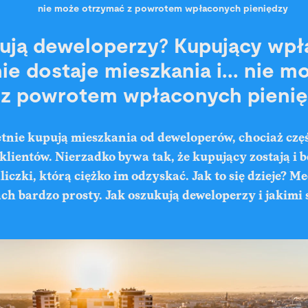
nie może otrzymać z powrotem wpłaconych pieniędzy
ują deweloperzy? Kupujący wpł
nie dostaje mieszkania i... nie m
 z powrotem wpłaconych pieni
tnie kupują mieszkania od deweloperów, chociaż częś
klientów. Nierzadko bywa tak, że kupujący zostają i b
liczki, którą ciężko im odzyskać. Jak to się dzieje? M
h bardzo prosty. Jak oszukują deweloperzy i jakimi 