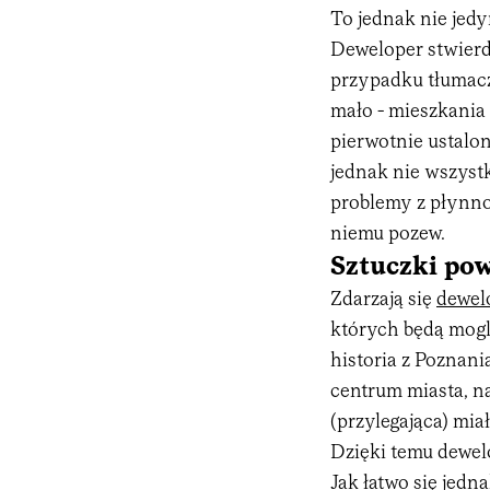
To jednak nie jedy
Deweloper stwierd
przypadku tłumacz
mało - mieszkania
pierwotnie ustalon
jednak nie wszystk
problemy z płynno
niemu pozew.
Sztuczki po
Zdarzają się
dewel
których będą mogli
historia z Poznan
centrum miasta, na 
(przylegająca) mia
Dzięki temu dewel
Jak łatwo się jed