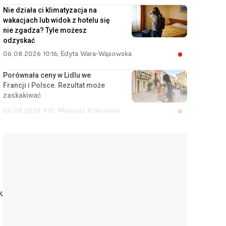
Nie działa ci klimatyzacja na
wakacjach lub widok z hotelu się
nie zgadza? Tyle możesz
odzyskać
06.08.2026 10:16
,
Edyta Wara-Wąsowska
Porównała ceny w Lidlu we
Francji i Polsce. Rezultat może
zaskakiwać
06.08.2026 9:10
,
Mateusz Krakowski
Szef cię nęka? Zamiast iść do
sądu pracy, możesz zgłosić
przestępstwo
06.08.2026 8:27
,
Rafał Chabasiński
Chciałem dojechać na lotnisko.
k
Za Ubera zapłaciłem mniej niż za
komunikację miejską
06.08.2026 7:47
,
Jakub Bilski