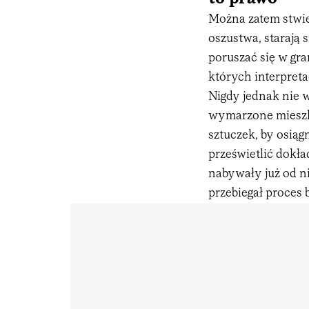
Można zatem stwier
oszustwa, starają
poruszać się w gra
których interpret
Nigdy jednak nie 
wymarzone mieszka
sztuczek, by osiąg
prześwietlić dokł
nabywały już od nie
przebiegał proces