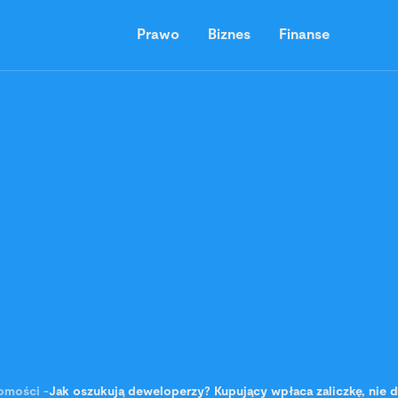
Prawo
Biznes
Finanse
omości
-
Jak oszukują deweloperzy? Kupujący wpłaca zaliczkę, nie do