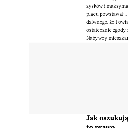
zysków i maksymal
placu powstawał...
dziwnego, że Powi
ostatecznie zgody
Nabywcy mieszkań t
Jak oszukują
to prawo