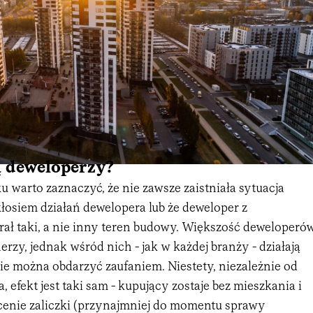
ą deweloperzy?
 warto zaznaczyć, że nie zawsze zaistniała sytuacja
kłosiem działań dewelopera lub że deweloper z
ał taki, a nie inny teren budowy. Większość deweloperó
nerzy, jednak wśród nich - jak w każdej branży - działają
nie można obdarzyć zaufaniem. Niestety, niezależnie od
, efekt jest taki sam - kupujący zostaje bez mieszkania i
cenie zaliczki (przynajmniej do momentu sprawy