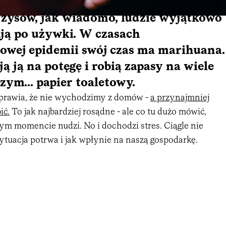
yzysów, jak wiadomo, ludzie wyjątkowo
ają po używki. W czasach
owej epidemii swój czas ma marihuana.
ą ją na potęgę i robią zapasy na wiele
zym... papier toaletowy.
prawia, że nie wychodzimy z domów -
a przynajmniej
ić.
To jak najbardziej rosądne - ale co tu dużo mówić,
m momencie nudzi. No i dochodzi stres. Ciągle nie
 sytuacja potrwa i jak wpłynie na naszą gospodarkę.