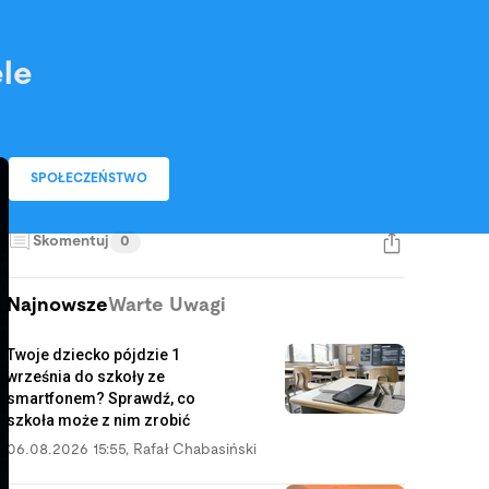
ele
SPOŁECZEŃSTWO
Skomentuj
0
Najnowsze
Warte Uwagi
Twoje dziecko pójdzie 1
września do szkoły ze
smartfonem? Sprawdź, co
szkoła może z nim zrobić
06.08.2026 15:55
,
Rafał Chabasiński