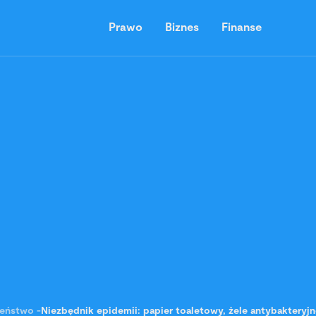
Prawo
Biznes
Finanse
zeństwo
-
Niezbędnik epidemii: papier toaletowy, żele antybakteryjne 