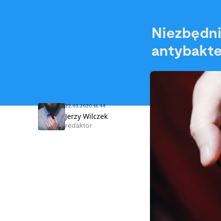
Niezbędni
antybakter
22.03.2020 16:44
Jerzy Wilczek
redaktor