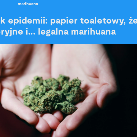
marihuana
k epidemii: papier toaletowy, ż
yjne i... legalna marihuana