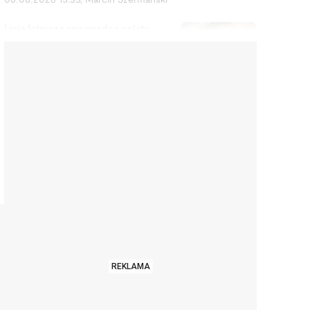
06.08.2026 13:33
,
Marcin Szermański
Linia lotnicza wprowadza opłaty
za korzystanie ze schowka
bagażowego. Żeby pasażerowie
mniej się stresowali
06.08.2026 12:40
,
Edyta Wara-Wąsowska
Działkę ROD można stracić
łatwiej, niż się wydaje. Zarząd
może wypowiedzieć umowę w
kilku sytuacjach
06.08.2026 12:04
,
Edyta Wara-Wąsowska
„Zbieram na pierścionek”. Tak
uliczni muzycy zarabiają na
tanim wzruszeniu i
emocjonalnym szantażu
REKLAMA
06.08.2026 11:02
,
Aleksandra Smusz
Nie działa ci klimatyzacja na