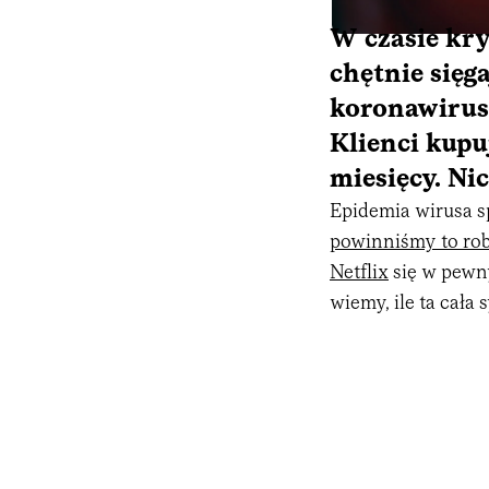
W czasie kr
chętnie sięg
koronawirus
Klienci kupuj
miesięcy. Nic
Epidemia wirusa s
powinniśmy to rob
Netflix
się w pewny
wiemy, ile ta cała