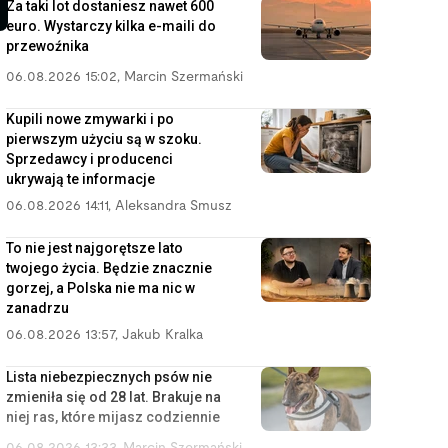
Za taki lot dostaniesz nawet 600
euro. Wystarczy kilka e-maili do
przewoźnika
06.08.2026 15:02
,
Marcin Szermański
Kupili nowe zmywarki i po
pierwszym użyciu są w szoku.
Sprzedawcy i producenci
ukrywają te informacje
06.08.2026 14:11
,
Aleksandra Smusz
To nie jest najgorętsze lato
twojego życia. Będzie znacznie
gorzej, a Polska nie ma nic w
zanadrzu
06.08.2026 13:57
,
Jakub Kralka
Lista niebezpiecznych psów nie
zmieniła się od 28 lat. Brakuje na
niej ras, które mijasz codziennie