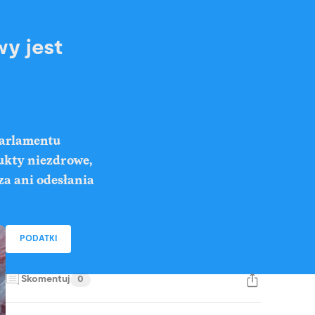
wy jest
Parlamentu
ukty niezdrowe,
za ani odesłania
PODATKI
Skomentuj
0