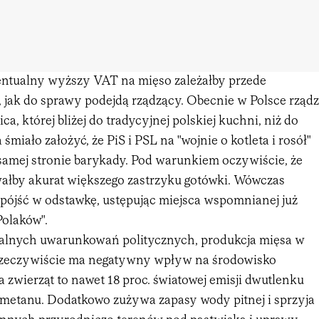
entualny wyższy VAT na mięso zależałby przede
 jak do sprawy podejdą rządzący. Obecnie w Polsce rządz
a, której bliżej do tradycyjnej polskiej kuchni, niż do
miało założyć, że PiS i PSL na "wojnie o kotleta i rosół"
 samej stronie barykady. Pod warunkiem oczywiście, że
wałby akurat większego zastrzyku gotówki. Wówczas
ójść w odstawkę, ustępując miejsca wspomnianej już
Polaków".
kalnych uwarunkowań politycznych, produkcja mięsa w
 rzeczywiście ma negatywny wpływ na środowisko
 zwierząt to nawet 18 proc. światowej emisji dwutlenku
. metanu. Dodatkowo zużywa zapasy wody pitnej i sprzyja