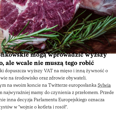
onkowskie mogą wprowadzić wyższy
, ale wcale nie muszą tego robić
ki dopuszcza wyższy VAT na mięso i inną żywność o
ie na środowisko oraz zdrowie obywateli.
ym na swoim koncie na Twitterze europosłanka
Sylwia
iem najwyraźniej mamy do czynienia z przełomem. Przede
 nie inna decyzja Parlamentu Europejskiego oznacza
stów w "wojnie o kotleta i rosół".