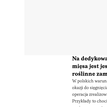
Na dedykowa
mięsa jest j
roślinne zam
W polskich warunk
okazji do sięgnięc
operacja zrealizo
Przykłady to choc