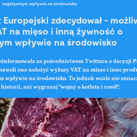
negatywnym wpływie na środowisko
 Europejski zdecydował - możli
T na mięso i inną żywność o
ym wpływie na środowisko
oinformowała za pośrednictwem Twittera o decyzji 
Pozwoli ona nałożyć wyższy VAT na mięso i inne prod
m wpływie na środowisko. To jednak wcale nie oznac
historii, ani wygranej "wojny o kotleta i rosół".