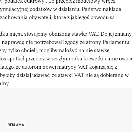
zw. "podatek cukrowy". To przecież modelowy wręcz
stymulacyjnej podatków w działaniu. Państwo nakłada
zachowania obywateli, które z jakiegoś powodu są
ku mięsa stosujemy obniżoną stawkę VAT. Do jej zmiany
k naprawdę nie potrzebowali zgody ze strony Parlamentu
by tylko chcieli, mogliby nałożyć na nie stawkę
os spotkał przecież w zeszłym roku krewetki i inne owoc
latego, że autorom nowej
matrycy VAT
kojarzą się z
yłoby dzisiaj udawać, że stawki VAT nie są dobierane w
alny.
REKLAMA