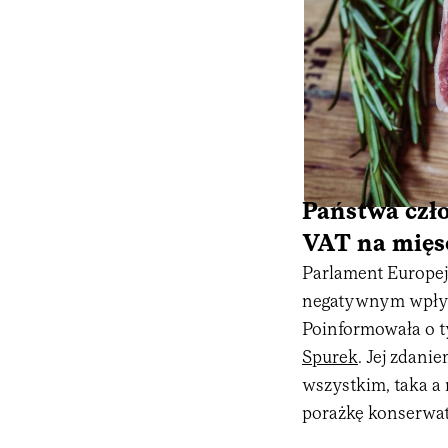
Państwa czł
VAT na mięso
Parlament Europej
negatywnym wpływ
Poinformowała o t
Spurek
. Jej zdan
wszystkim, taka a
porażkę konserwaty