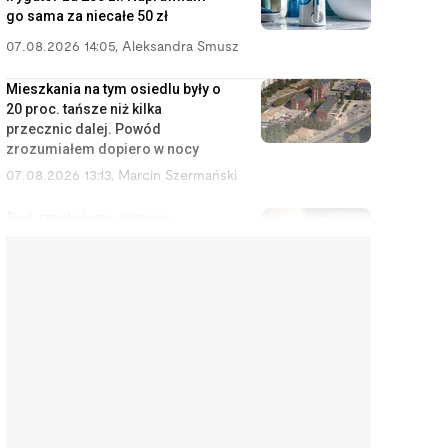
go sama za niecałe 50 zł
07.08.2026 14:05
,
Aleksandra Smusz
Mieszkania na tym osiedlu były o
20 proc. tańsze niż kilka
przecznic dalej. Powód
zrozumiałem dopiero w nocy
07.08.2026 13:13
,
Marcin Szermański
Sąd uznał cię za winnego
rozwodu? To wcale nie oznacza,
że dostaniesz mniej pieniędzy
07.08.2026 12:28
,
Miłosz Magrzyk
Wynajem mieszkań jest coraz
mniej opłacalny. Nowe dane nie
ucieszą inwestorów
07.08.2026 11:38
,
Edyta Wara-Wąsowska
Koniec z cwanymi trikami w