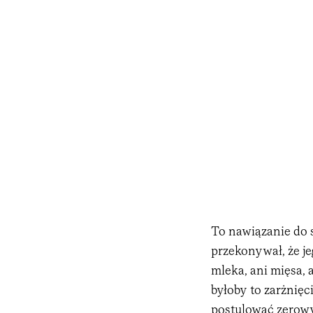
To nawiązanie do 
przekonywał, że j
mleka, ani mięsa, 
byłoby to zarżnięc
postulować zerowy