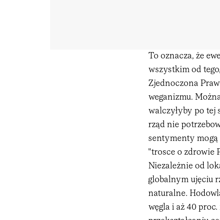
To oznacza, że ew
wszystkim od tego,
Zjednoczona Prawic
weganizmu. Można ś
walczyłyby po tej
rząd nie potrzebo
sentymenty mogą p
"trosce o zdrowie 
Niezależnie od lo
globalnym ujęciu
naturalne. Hodowla
węgla i aż 40 proc