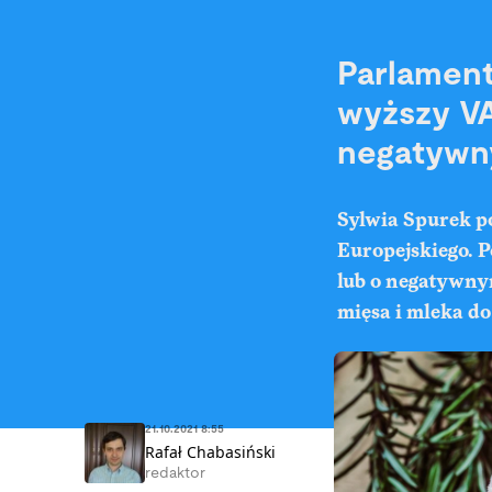
Parlament
wyższy VA
negatywn
Sylwia Spurek p
Europejskiego. 
lub o negatywny
mięsa i mleka do 
21.10.2021 8:55
Rafał Chabasiński
redaktor