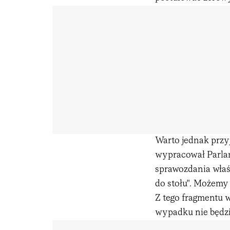
Warto jednak przyj
wypracował Parlam
sprawozdania właśc
do stołu". Możemy d
Z tego fragmentu 
wypadku nie będz