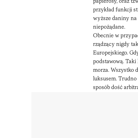
papierosy, oraz t
przykład funkcji 
wyższe daniny na 
niepożądane.
Obecnie w przypad
rządzący nigdy ta
Europejskiego. Gdy
podstawową. Taki l
morza. Wszystko d
luksusem. Trudno b
sposób dość arbitr