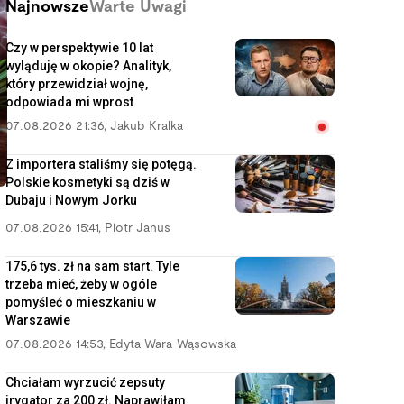
Najnowsze
Warte Uwagi
Czy w perspektywie 10 lat
wyląduję w okopie? Analityk,
który przewidział wojnę,
odpowiada mi wprost
07.08.2026 21:36
,
Jakub Kralka
Z importera staliśmy się potęgą.
Polskie kosmetyki są dziś w
Dubaju i Nowym Jorku
07.08.2026 15:41
,
Piotr Janus
175,6 tys. zł na sam start. Tyle
trzeba mieć, żeby w ogóle
pomyśleć o mieszkaniu w
Warszawie
07.08.2026 14:53
,
Edyta Wara-Wąsowska
Chciałam wyrzucić zepsuty
irygator za 200 zł. Naprawiłam