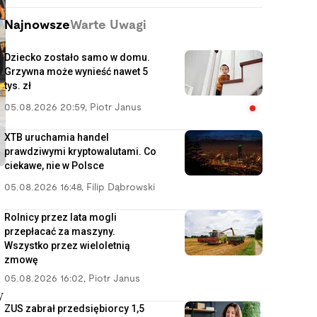
Najnowsze
Warte Uwagi
Dziecko zostało samo w domu.
Grzywna może wynieść nawet 5
tys. zł
05.08.2026 20:59
,
Piotr Janus
XTB uruchamia handel
prawdziwymi kryptowalutami. Co
ciekawe, nie w Polsce
05.08.2026 16:48
,
Filip Dąbrowski
Rolnicy przez lata mogli
przepłacać za maszyny.
Wszystko przez wieloletnią
zmowę
05.08.2026 16:02
,
Piotr Janus
y
ZUS zabrał przedsiębiorcy 1,5