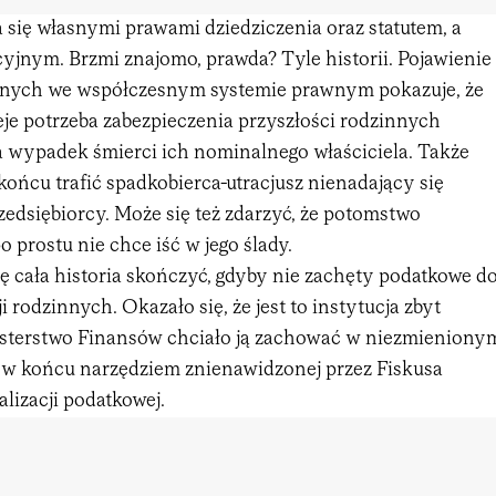
 się własnymi prawami dziedziczenia oraz statutem, a
yjnym. Brzmi znajomo, prawda? Tyle historii. Pojawienie
innych we współczesnym systemie prawnym pokazuje, że
eje potrzeba zabezpieczenia przyszłości rodzinnych
a wypadek śmierci ich nominalnego właściciela. Także
 końcu trafić spadkobierca-utracjusz nienadający się
rzedsiębiorcy. Może się też zdarzyć, że potomstwo
o prostu nie chce iść w jego ślady.
ę cała historia skończyć, gdyby nie zachęty podatkowe d
 rodzinnych. Okazało się, że jest to instytucja zbyt
isterstwo Finansów chciało ją zachować w niezmieniony
ię w końcu narzędziem znienawidzonej przez Fiskusa
lizacji podatkowej.