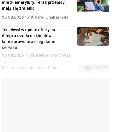
mln zł emerytury. Teraz przepisy
mają się zmienić
05.08.2026 15:18
,
Rafał Chabasiński
Ten chwyt w opisie oferty na
Allegro działa na klientów. I
łamie prawo oraz regulamin
serwisu
05.08.2026 14:33
,
Aleksandra Smusz
Bruksela szykuje nową daninę
dla firm. Rachunek trafi jednak
do konsumentów
05.08.2026 13:47
,
Piotr Janus
Stuknął w samochód wart 2,5
mln zł. Bez OC ta kolizja kończy
się kredytem do końca życia
05.08.2026 12:51
,
Marcin Szermański