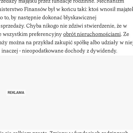
zedaży majątku przez fundacje rodzinne. Mechanizm
isterstwo Finansów był w końcu taki: ktoś wnosił mająte
po to, by następnie dokonać błyskawicznej
sprzedaży. Chyba nikogo nie zdziwi stwierdzenie, że w
e wszystkim preferencyjny
obrót nieruchomościami
. Ze
aży można na przykład zakupić spółkę albo udziały w nie
by inaczej - nieopodatkowane dochody z dywidendy.
REKLAMA