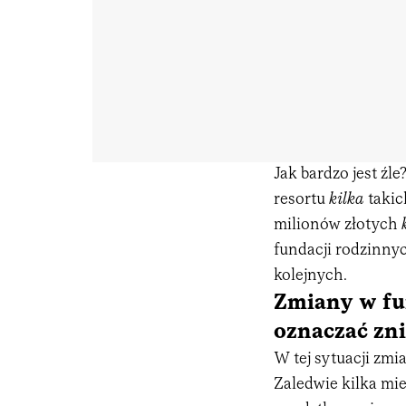
Jak bardzo jest źl
resortu
kilka
takic
milionów złotych
fundacji rodzinnych
kolejnych.
Zmiany w fu
oznaczać zni
W tej sytuacji zm
Zaledwie kilka mi