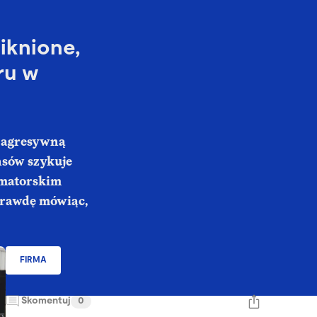
iknione,
ru w
a agresywną
nsów szykuje
rmatorskim
 Prawdę mówiąc,
FIRMA
Skomentuj
0