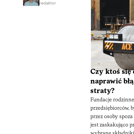
redaktor
Czy ktoś się
naprawić błą
straty?
Fundacje rodzinne 
przedsiębiorców, b
przez osoby spoz
jest zaskakująco p
wybrane składniki 