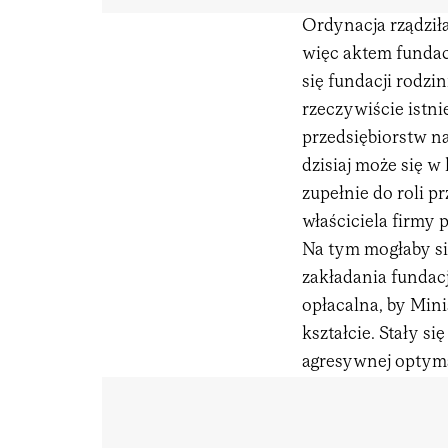
Ordynacja rządziła
więc aktem fundac
się fundacji rodz
rzeczywiście istni
przedsiębiorstw n
dzisiaj może się w
zupełnie do roli p
właściciela firmy p
Na tym mogłaby si
zakładania fundacji
opłacalna, by Min
kształcie. Stały s
agresywnej optyma