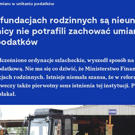
miaru w unikaniu podatków
fundacjach rodzinnych są nieun
icy nie potrafili zachować umia
 podatków
łcześnione ordynacje szlacheckie, wyszedł sposób n
datkową. Nie ma się co dziwić, że Ministerstwo Fina
jach rodzinnych. Istnieje niemała szansa, że w refo
iweczy także pierwotny sens istnienia tej instytucji.
płakał.