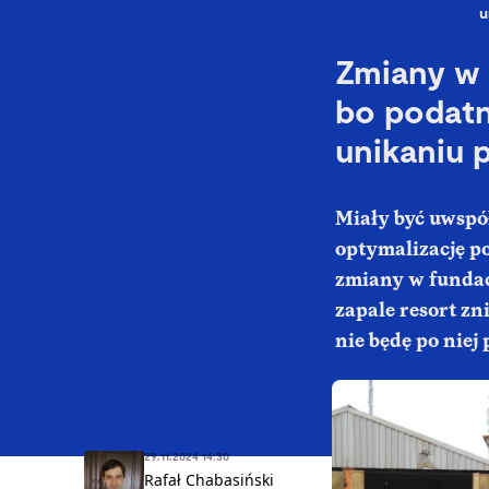
u
Zmiany w 
bo podatn
unikaniu
Miały być uwspó
optymalizację po
zmiany w fundac
zapale resort zn
nie będę po niej 
29.11.2024 14:30
Rafał Chabasiński