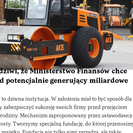
 dziwi, że Ministerstwo Finansów chce
d potencjalnie generujący miliardowe
to dziwna instytucja. W założeniu miał to być sposób dla
y zabezpieczyć sukcesję swoich firmy przed przejęciem
a rodziny. Mechanizm zaproponowany przez ustawodawcę
rosty. Tworzymy specjalną fundację, do której przenosim
majątku. Fundacja nie tylko nimi zarządza, ale także