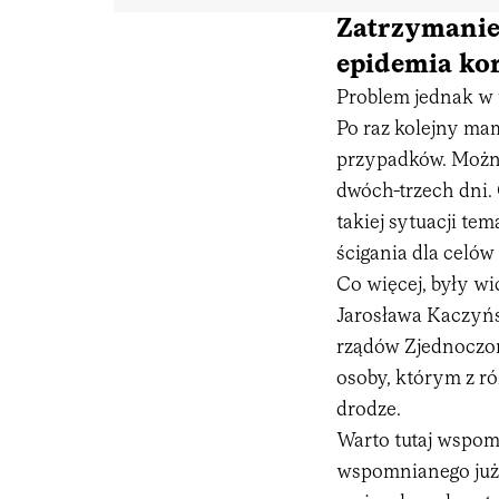
Zatrzymanie
epidemia ko
Problem jednak w 
Po raz kolejny ma
przypadków. Można 
dwóch-trzech dni. 
takiej sytuacji t
ścigania dla celów
Co więcej, były w
Jarosława Kaczyńs
rządów Zjednoczon
osoby, którym z r
drodze.
Warto tutaj wspomn
wspomnianego już 