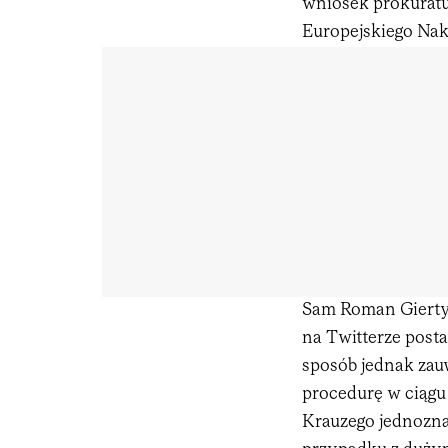
wniosek prokuratu
Europejskiego Nak
Sam Roman Giertyc
na Twitterze post
sposób jednak zau
procedurę w ciągu
Krauzego jednoznac