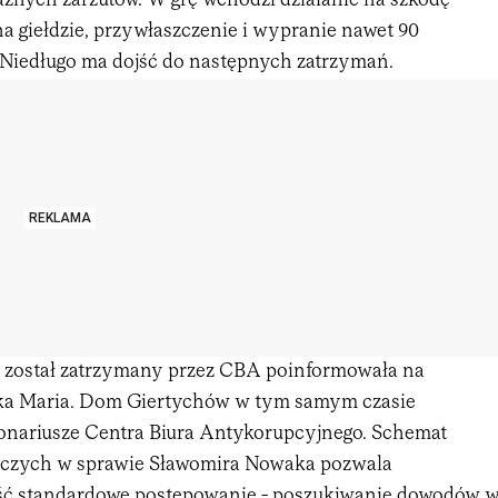
nych zarzutów. W grę wchodzi działanie na szkodę
a giełdzie, przywłaszczenie i wypranie nawet 90
 Niedługo ma dojść do następnych zatrzymań.
REKLAMA
 został zatrzymany przez CBA poinformowała na
rka Maria. Dom Giertychów w tym samym czasie
jonariusze Centra Biura Antykorupcyjnego. Schemat
dczych w sprawie Sławomira Nowaka pozwala
 standardowe postępowanie - poszukiwanie dowodów 