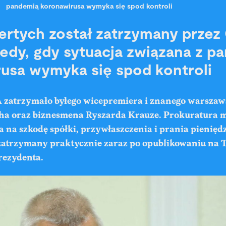
pandemią koronawirusa wymyka się spod kontroli
rtych został zatrzymany przez
edy, gdy sytuacja związana z p
usa wymyka się spod kontroli
zatrzymało byłego wicepremiera i znanego warszaw
a oraz biznesmena Ryszarda Krauze. Prokuratura m
a na szkodę spółki, przywłaszczenia i prania pienięd
 zatrzymany praktycznie zaraz po opublikowaniu na T
rezydenta.