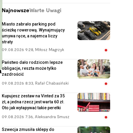
Najnowsze
Warte Uwagi
Miasto zabrało parking pod
ścieżkę rowerową. Wynajmujący
umywa ręce, a najemca liczy
straty
09.08.2026 9:28
,
Miłosz Magrzyk
Państwo dało rodzicom lepsze
obligacje, reszta może tylko
a
zazdrościć
09.08.2026 8:33
,
Rafał Chabasiński
Kupujesz zestaw na Vinted za 35
zł, a jedna rzecz jest warta 60 zł.
Oto jak wyłapywać takie perełki
09.08.2026 7:36
,
Aleksandra Smusz
Szwecja zmusiła sklepy do