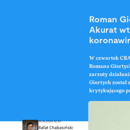
Roman Gie
Akurat wt
koronawir
W czwartek CBA 
Romana Giertych
zarzuty działani
Giertych został
krytykującego p
15.10.2020 15:29
Rafał Chabasiński