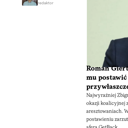
redaktor
Roman Giert
mu postawić
przywłaszcze
Najwyraźniej Zbig
okazji koalicyjne
aresztowaniach. W
postawieniu zarz
aferą GetBack
.