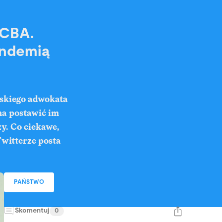
 CBA.
andemią
skiego adwokata
a postawić im
zy. Co ciekawe,
witterze posta
PAŃSTWO
Skomentuj
0