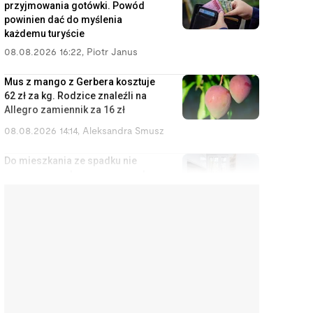
przyjmowania gotówki. Powód
powinien dać do myślenia
każdemu turyście
08.08.2026 16:22
,
Piotr Janus
Mus z mango z Gerbera kosztuje
62 zł za kg. Rodzice znaleźli na
Allegro zamiennik za 16 zł
08.08.2026 14:14
,
Aleksandra Smusz
Do mieszkania ze spadku nie
masz prawa, ale masz prawo do
zysków z wynajmu
08.08.2026 13:11
,
Miłosz Magrzyk
Nowy prezydent Krakowa
odziedziczy bombę. Długi,
strefa czystego transportu i
metro za 20 lat
08.08.2026 12:13
,
Mariusz Lewandowski