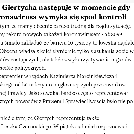
 Giertycha następuje w momencie gdy
ronawirusa wymyka się spod kontroli
tym, że mamy obecnie bardzo trudną dla rządu sytuację.
my rekord nowych zakażeń koronawirusem - aż 8099
śmiało zakładać, że bariera 10 tysięcy to kwestia najdale
Obecna władza z kolei słynie nie tylko z szukania sobie w
ematów zastępczych, ale także z wykorzystywania organów
 ściśle politycznych.
icepremier w rządach Kazimierza Marcinkiewicza i
kiego od lat należy do najgłośniejszych przeciwników
ej Prawicy. Jako adwokat bardzo często reprezentował
óżnych powodów z Prawem i Sprawiedliwością było nie po
ieć o tym, że Giertych reprezentuje także
Leszka Czarneckiego. W piątek sąd miał rozpoznawać