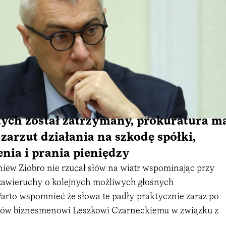
ych został zatrzymany, prokuratura m
 zarzut
działania na szkodę spółki,
nia i prania pieniędzy
niew Ziobro nie rzucał słów na wiatr wspominając przy
j zawieruchy o kolejnych możliwych głośnych
arto wspomnieć że słowa te padły praktycznie zaraz po
utów biznesmenowi Leszkowi Czarneckiemu w związku z