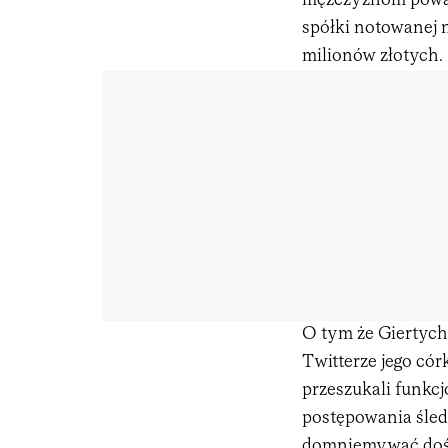
mężczyznom poważ
spółki notowanej n
milionów złotych.
O tym że Giertych
Twitterze jego có
przeszukali funkc
postępowania śle
domniemywać dość