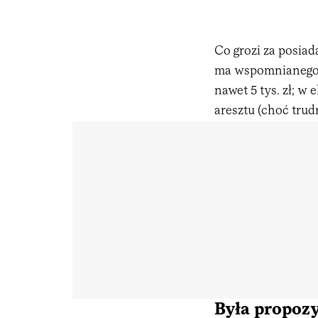
Co grozi za posiad
ma wspomnianego 
nawet 5 tys. zł; w
aresztu (choć trud
Była propozy