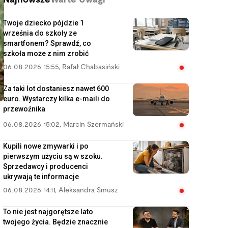
Najnowsze
Warte Uwagi
Twoje dziecko pójdzie 1
września do szkoły ze
smartfonem? Sprawdź, co
szkoła może z nim zrobić
06.08.2026 15:55
,
Rafał Chabasiński
Za taki lot dostaniesz nawet 600
euro. Wystarczy kilka e-maili do
przewoźnika
06.08.2026 15:02
,
Marcin Szermański
Kupili nowe zmywarki i po
pierwszym użyciu są w szoku.
Sprzedawcy i producenci
ukrywają te informacje
06.08.2026 14:11
,
Aleksandra Smusz
To nie jest najgorętsze lato
twojego życia. Będzie znacznie