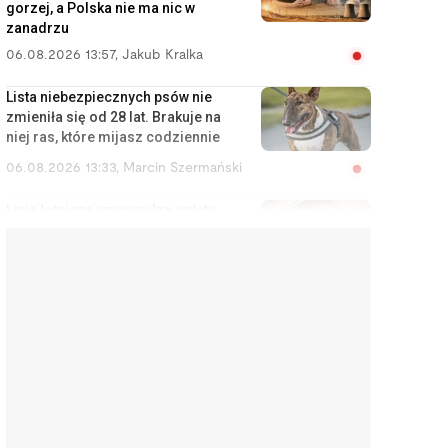
gorzej, a Polska nie ma nic w
zanadrzu
06.08.2026 13:57
,
Jakub Kralka
Lista niebezpiecznych psów nie
zmieniła się od 28 lat. Brakuje na
niej ras, które mijasz codziennie
06.08.2026 13:33
,
Marcin Szermański
Linia lotnicza wprowadza opłaty
za korzystanie ze schowka
bagażowego. Żeby pasażerowie
mniej się stresowali
06.08.2026 12:40
,
Edyta Wara-Wąsowska
Działkę ROD można stracić
łatwiej, niż się wydaje. Zarząd
może wypowiedzieć umowę w
kilku sytuacjach
06.08.2026 12:04
,
Edyta Wara-Wąsowska