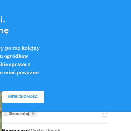
i.
nę
y po raz kolejny
elu ogródków
bie sprawę z
oże mieć poważne
NIERUCHOMOŚCI
Skomentuj
0