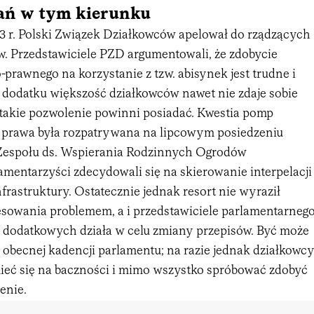
łań w tym kierunku
23 r. Polski Związek Działkowców apelował do rządzących
w. Przedstawiciele PZD argumentowali, że zdobycie
prawnego na korzystanie z tzw. abisynek jest trudne i
 dodatku większość działkowców nawet nie zdaje sobie
e takie pozwolenie powinni posiadać. Kwestia pomp
 prawa była rozpatrywana na lipcowym posiedzeniu
Zespołu ds. Wspierania Rodzinnych Ogrodów
mentarzyści zdecydowali się na skierowanie interpelacji
frastruktury. Ostatecznie jednak resort nie wyraził
esowania problemem, a i przedstawiciele parlamentarneg
li dodatkowych działa w celu zmiany przepisów. Być może
w obecnej kadencji parlamentu; na razie jednak działkowc
ieć się na baczności i mimo wszystko spróbować zdobyć
enie.