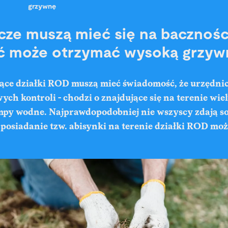
grzywnę
cze muszą mieć się na bacznośc
ć może otrzymać wysoką grzyw
ące działki ROD muszą mieć świadomość, że urzędnic
wych kontroli - chodzi o znajdujące się na terenie wi
py wodne. Najprawdopodobniej nie wszyscy zdają so
o posiadanie tzw. abisynki na terenie działki ROD m