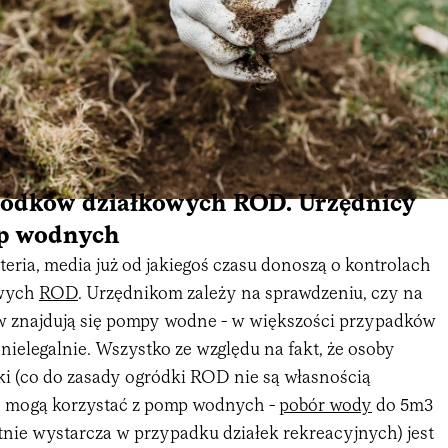
ródków działkowych ROD. Urzędnicy
mp wodnych
eria, media już od jakiegoś czasu donoszą o kontrolach
owych
ROD
. Urzędnikom zależy na sprawdzeniu, czy na
 znajdują się pompy wodne - w większości przypadków
 nielegalnie. Wszystko ze względu na fakt, że osoby
ki (co do zasady ogródki ROD nie są własnością
e mogą korzystać z pomp wodnych -
pobór wody
do 5m3
tnie wystarcza w przypadku działek rekreacyjnych) jest