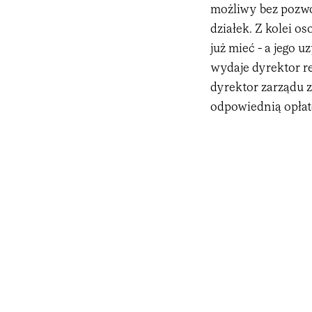
możliwy bez pozwo
działek. Z kolei o
już mieć - a jego
wydaje dyrektor r
dyrektor zarządu 
odpowiednią opłatę