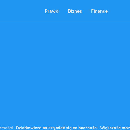
Prawo
Biznes
Finanse
omości
-
Działkowicze muszą mieć się na baczności. Większość mo