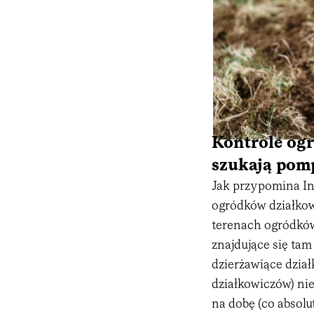
Kontrole og
szukają po
Jak przypomina Int
ogródków działk
terenach ogródków
znajdujące się tam
dzierżawiące dział
działkowiczów) ni
na dobę (co absolu