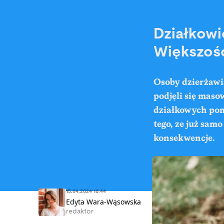
Działkowi
Większoś
Osoby dzierżawi
podjęli się maso
działkowych pom
tego, ze już sam
konsekwencje.
15.04.2024 10:44
Edyta Wara-Wąsowska
redaktor