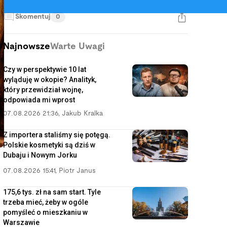
Skomentuj
0
Najnowsze
Warte Uwagi
Czy w perspektywie 10 lat
wyląduję w okopie? Analityk,
który przewidział wojnę,
odpowiada mi wprost
07.08.2026 21:36
,
Jakub Kralka
Z importera staliśmy się potęgą.
Polskie kosmetyki są dziś w
Dubaju i Nowym Jorku
07.08.2026 15:41
,
Piotr Janus
175,6 tys. zł na sam start. Tyle
trzeba mieć, żeby w ogóle
pomyśleć o mieszkaniu w
Warszawie