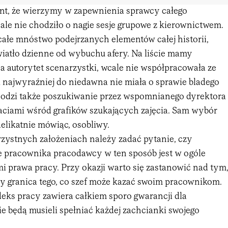
t, że wierzymy w zapewnienia sprawcy całego
ale nie chodziło o nagie sesje grupowe z kierownictwem.
całe mnóstwo podejrzanych elementów całej historii,
wiatło dzienne od wybuchu afery. Na liście mamy
a autorytet scenarzystki, wcale nie współpracowała ze
i najwyraźniej do niedawna nie miała o sprawie bladego
hodzi także poszukiwanie przez wspomnianego dyrektora
taciami wśród grafików szukających zajęcia. Sam wybór
delikatnie mówiąc, osobliwy.
rzystnych założeniach należy zadać pytanie, czy
 pracownika pracodawcy w ten sposób jest w ogóle
i prawa pracy. Przy okazji warto się zastanowić nad tym
ży granica tego, co szef może kazać swoim pracownikom.
deks pracy zawiera całkiem sporo gwarancji dla
e będą musieli spełniać każdej zachcianki swojego