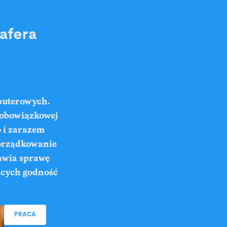
afera
puterowych.
 obowiązkowej
o i zarazem
porządkowanie
tawia sprawę
ących godność
PRACA