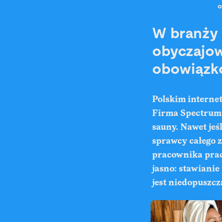
o
W branży
obyczajow
obowiązko
Polskim interne
Firma Spectrum 
sauny. Nawet jeś
sprawcy całego 
pracownika praco
jasno: stawiani
jest niedopuszcz