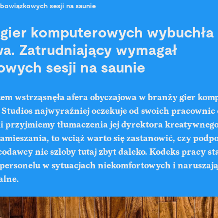
bowiązkowych sesji na saunie
 gier komputerowych wybuchła 
a. Zatrudniający wymagał
wych sesji na saunie
tem wstrząsnęła afera obyczajowa w branży gier kom
Studios najwyraźniej oczekuje od swoich pracownic
li przyjmiemy tłumaczenia jej dyrektora kreatywneg
zamieszania, to wciąż warto się zastanowić, czy pod
dawcy nie szłoby tutaj zbyt daleko. Kodeks pracy s
e personelu w sytuacjach niekomfortowych i naruszaj
alne.