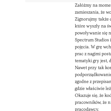
Załóżmy na momen
zamieszania, że wc
Zignorujmy także 
które wyszły na ś
powoływanie się n
Spectrum Studios 
pojęcia. W grę wc
prac z nagimi pos
tematyki gry jest, 
Nawet przy tak ko
podporządkowanie
zgodne z przepisam
gdzie właściwie le
Okazuje się, że ko
pracowników, że ni
pracodawcy.