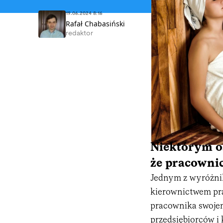
19.06.2024 8:16
Rafał Chabasiński
redaktor
Niektórym o
że pracownic
Jednym z wyróżnik
kierownictwem pra
pracownika swojem
przedsiębiorców i 