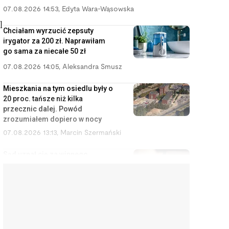
07.08.2026 14:53
,
Edyta Wara-Wąsowska
l
Chciałam wyrzucić zepsuty
irygator za 200 zł. Naprawiłam
go sama za niecałe 50 zł
07.08.2026 14:05
,
Aleksandra Smusz
Mieszkania na tym osiedlu były o
20 proc. tańsze niż kilka
przecznic dalej. Powód
zrozumiałem dopiero w nocy
07.08.2026 13:13
,
Marcin Szermański
Sąd uznał cię za winnego
rozwodu? To wcale nie oznacza,
że dostaniesz mniej pieniędzy
07.08.2026 12:28
,
Miłosz Magrzyk
Wynajem mieszkań jest coraz
mniej opłacalny. Nowe dane nie