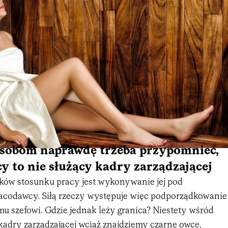
sobom naprawdę trzeba przypomnieć,
y to nie służący kadry zarządzającej
ów stosunku pracy jest wykonywanie jej pod
codawcy. Siłą rzeczy występuje więc podporządkowanie
u szefowi. Gdzie jednak leży granica? Niestety wśród
kadry zarządzającej wciąż znajdziemy czarne owce,